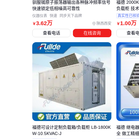
驯服铷原子振荡器输出各种脉冲频率信号
福德 2000
快速锁定低相噪高可靠性
负载柜 技
仪器仪表
快速
同步天下品牌
真实性已核
3
.62
万
1
.00
万
陕西西安
￥
￥
查看电话
在线咨询
查看
福德可设计定制负载箱/负载柜 LB-1800K
福德 继电
W-10.5KVAC-J
全 做工精