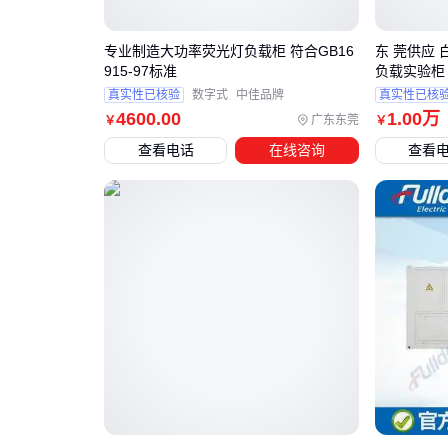
专业制造大功率荧光灯负载柜 符合GB16
东 莞供应 
915-97标准
负载实验柜 
真实性已核验
数字式
中佳品牌
真实性已核
4600
.00
1
.00
万
广东东莞
￥
￥
查看电话
在线咨询
查看