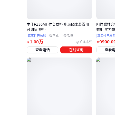
中佳FZ30A阻性负载柜 电源隔离装置用
阻性感性容
可调负 载柜
载柜 实力
真实性已核验
数字式
中佳品牌
真实性已核
1
.00
万
9900
.0
广东东莞
￥
￥
查看电话
在线咨询
查看