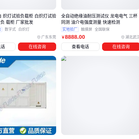
电源系统稳态测试：对电压波动敏感的场景应选择带高精度
测量功能的型号，功率因数显示能力直接影响测试数据可靠
白 炽灯试验负载柜 白炽灯试验
全自动绝缘油耐压测试仪 龙电电气 三杯
性
负 载柜 厂家批发
同测 油介电强度测量 快速检测
短期冲击负载测试：优先考虑散热设计和过载保护响应速
验
数字式
白炽灯
实地验厂
触摸屏
全国联保
度，避免频繁启停导致设备寿命缩短
8888
.00
广东东莞
湖北武
￥
电话
在线咨询
查看电话
在线咨询
三相交流负载柜
特别适合中高功率的工业场景，其结构优势
体现在：
平衡负载特性可真实模拟三相设备工作状态
多回路设计便于分相调节测试
大容量散热系统支持长时间连续运行 但需注意配套电源的相
位匹配问题，误接可能导致保护装置误动作。
当测试对象包含直流组件时，
直流负载柜
可作为补充方案。
其恒流模式对蓄电池放电测试更具优势，但交流参数模拟能力
有限。混合测试系统可考虑搭配
交流模拟负载
使用，此时需
确保两套系统的控制接口兼容性。