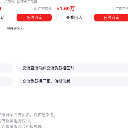
验
机架式
福德电子品牌
的组合能有效控制设备温度，避免过热导致的测试误差。
0
1
.60
万
广东东莞
广东东
￥
连接与安全：根据测试对象不同，可能需要准备专用负载连
电话
在线咨询
查看电话
在线咨询
接线或
电流传感器
，确保信号传输稳定。
展开更多
配套设备的选择需匹配主设备的接口规格和测试场景。例如，
柴油发电机测试需要更高精度的
功率分析仪
，而数据中心
UPS测试则更依赖智能控制软件的多设备联动功能。
建议在采购主设备时同步规划配套方案，避免后期因接口不兼
容或功能缺失导致二次采购。专业厂商通常能提供系统集成建
交流直流与纯交流负载柜区别
议，这也是评估供应商服务能力的重要维度。
交流负载柜厂家，值得信赖
五、这些使用细节决定了设备寿命和测试精度
交流负载柜的长期稳定性取决于日常维护习惯。三个最容易被
忽视的环节：
由来源第三方负责，仅供您参考。
散热系统清洁：定期清除散热片积灰，检查风扇转速，高温
利方保留追究权利。
，百度爱采购会积极处理。