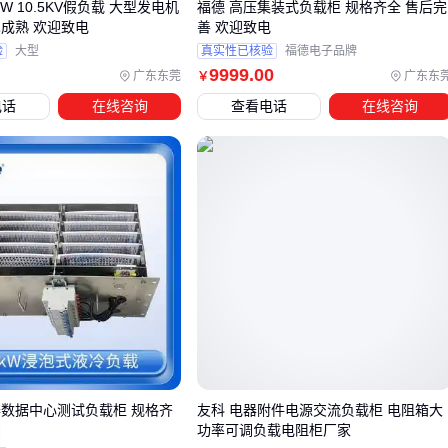
KW 10.5KV假负载 大型发电机
福德 高压集装式负载柜 规格齐全 售后完
术成熟 欢迎致电
善 欢迎致电
选型决策最后需验证三个维度：
验
大型
真实性已核验
福德电子品牌
9999
.00
测试协议要求的精度等级是否被设备实际支持
广东东莞
广东东
￥
预留至少20%的功率冗余应对突发测试需求
电话
在线咨询
查看电话
在线咨询
控制软件是否支持后续可能的测试标准更新 这些隐性成本往
往比初期采购价差影响更大。
四、选完主设备后，这些配套工具同样影响测试效率
交流负载柜的核心功能是模拟真实负载环境，但完整的测试系
统还需要配套设备协同工作。常见的配套需求包括数据采集、
散热管理和连接线缆等。
数据采集与分析：
负载柜测试软件
能实时记录电压、电流
等参数，部分高端型号还支持生成可视化报告，这对长期监
测和故障诊断至关重要。
器数据中心测试负载柜 规格齐
友科 电器附件电源交流负载柜 电阻箱大
细
功率可调负载电阻柜厂家
散热管理：大功率测试时，
负载柜散热片
和
工业散热风扇