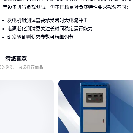
等设备进行负载测试。但不同场景对负载特性要求截然不同：
发电机组测试需要承受瞬时大电流冲击
电源老化测试更关注长时间稳定运行能力
研发验证则要求参数可精细调节
市面上常见的
智能交流负载柜
虽都标榜‘多功能’，但内部散
猜您喜欢
设计、控制精度等隐性差异，会直接影响极端工况下的测试可
靠性。
您的浏览，为您推荐商品
理解这些底层差异，才能避免采购到‘参数达标但实际不好用’
设备。接下来需要重点关注哪些参数才能真正区分性能？
二、三个容易被低估的关键性能维度
负载响应速度决定了设备能否捕捉瞬态特性，这对柴油发电机
等动态测试至关重要。部分低价型号为降低成本采用机械式切
换，会丢失关键波形数据。