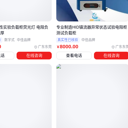
连续运行稳定性受散热系统设计影响显著。液冷式负载柜比普
通风冷机型更适合高温环境长时间作业，但采购时容易被忽
视。
性实验负载柜荧光灯 电阻负
专业制造HID镇流器异常状态试验电阻柜
控制精度差异在低负载区间尤为明显。当测试精密电源设备
雄厚
测试负载柜
验
数字式
中佳品牌
真实性已核验
中佳品牌
时，±5%的误差可能掩盖待测产品的真实性能问题。
0
8000
.00
广东东莞
广东东
￥
这些隐性维度往往需要结合具体测试场景评估，接下来该如何
电话
在线咨询
查看电话
在线咨询
根据你的主要用途锁定合适型号？
三、如何根据应用场景选择交流负载柜？
交流负载柜的选型核心在于匹配实际测试需求，而非单纯比较
参数表。以下是三种典型场景的选型逻辑：
发电机组测试：需重点关注负载步进精度和防护等级，例如
需要室外使用时IP44以上的防护能力，且最小调节单位需匹
配机组响应特性