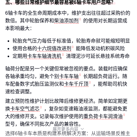
五、哪些日常维护细节最容易被6轴卡车用户忽略？
6轴卡车的全生命周期成本中，维护支出往往超过采购价的
数倍。其中轮胎保养和
柴油添加剂
的使用对长期运营成
本影响最大：
轮胎充气压力每低于标准值，轮胎寿命就可能缩短明显
使用合格的
十六烷值改进剂
能降低发动机积碳风险
定期用
卡车车轴清洗机
清理泥沙可延长悬挂系统寿命
轴荷分配是另一个关键但常被忽视的要点。装载时应确保
各轴承重均匀，避免个别
卡车车轴
长期超负荷运行。随
车配备数字式胎压监测仪和
卡车千斤顶
，能帮助司机快
速检查调整。
建立预防性维护计划比故障后维修更经济。简单如定期更
换
卡车空气滤芯
，复杂如变速箱油液监测，都能避免更
大的维修开支。记录每次维护使用的
重负荷卡车润滑油
型号，确保不同批次产品的兼容性。
展开更多内容

选择6轴卡车本质是构建系统解决方案：从运输场景反推主