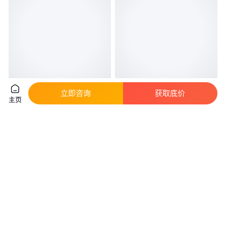
出口版东风经典长头2.5吨六驱越
飞碟W载货卡车外观展示 五征4
立即咨询
获取底价
主页
野卡车/EQ2082康明斯170马力
米2货车维修保养
真实性已核验
实地验厂
18
.50
10
.48
￥
万
/辆
￥
万
/辆
湖北随州
山东日照
咨询
电话
咨询
电话