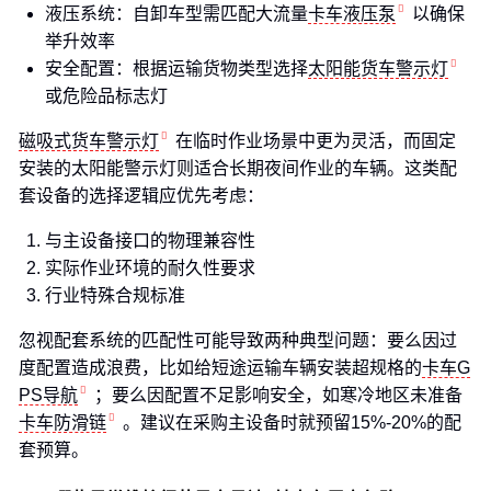
液压系统：自卸车型需匹配大流量
卡车液压泵
以确保
举升效率
安全配置：根据运输货物类型选择
太阳能货车警示灯
或危险品标志灯
磁吸式货车警示灯
在临时作业场景中更为灵活，而固定
安装的太阳能警示灯则适合长期夜间作业的车辆。这类配
套设备的选择逻辑应优先考虑：
与主设备接口的物理兼容性
实际作业环境的耐久性要求
行业特殊合规标准
忽视配套系统的匹配性可能导致两种典型问题：要么因过
度配置造成浪费，比如给短途运输车辆安装超规格的
卡车G
PS导航
；要么因配置不足影响安全，如寒冷地区未准备
卡车防滑链
。建议在采购主设备时就预留15%-20%的配
套预算。