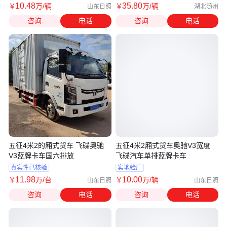
10
.48
35
.80
￥
万
/辆
￥
万
/辆
山东日照
湖北随州
咨询
电话
咨询
电话
五征4米2的厢式货车 飞碟奥驰
五征4米2厢式货车奥驰V3宽度
V3蓝牌卡车国六排放
飞碟汽车单排蓝牌卡车
真实性已核验
实地验厂
11
.98
10
.00
￥
万
/台
￥
万
/辆
山东日照
山东日照
咨询
电话
咨询
电话