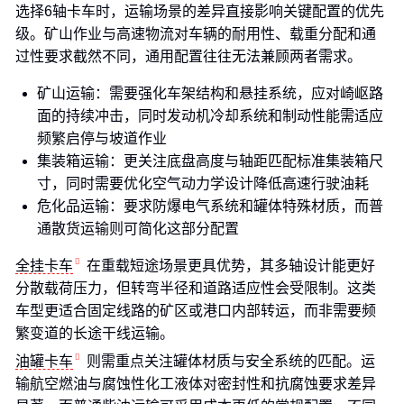
选择6轴卡车时，运输场景的差异直接影响关键配置的优先
级。矿山作业与高速物流对车辆的耐用性、载重分配和通
过性要求截然不同，通用配置往往无法兼顾两者需求。
矿山运输：需要强化车架结构和悬挂系统，应对崎岖路
面的持续冲击，同时发动机冷却系统和制动性能需适应
频繁启停与坡道作业
集装箱运输：更关注底盘高度与轴距匹配标准集装箱尺
寸，同时需要优化空气动力学设计降低高速行驶油耗
危化品运输：要求防爆电气系统和罐体特殊材质，而普
通散货运输则可简化这部分配置
全挂卡车
在重载短途场景更具优势，其多轴设计能更好
分散载荷压力，但转弯半径和道路适应性会受限制。这类
车型更适合固定线路的矿区或港口内部转运，而非需要频
繁变道的长途干线运输。
油罐卡车
则需重点关注罐体材质与安全系统的匹配。运
输航空燃油与腐蚀性化工液体对密封性和抗腐蚀要求差异