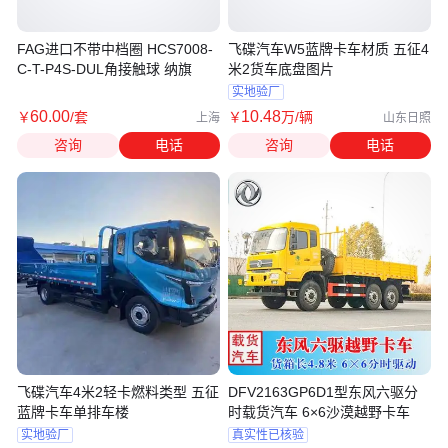
FAG进口不带中档圈 HCS7008-
飞碟汽车W5蓝牌卡车材质 五征4
C-T-P4S-DUL角接触球 纳旗
米2货车底盘图片
实地验厂
60
.00
10
.48
￥
/套
￥
万
/辆
上海
山东日照
咨询
电话
咨询
电话
飞碟汽车4米2轻卡燃料类型 五征
DFV2163GP6D1型东风六驱分
蓝牌卡车单排车楼
时载货汽车 6×6沙漠越野卡车
实地验厂
真实性已核验