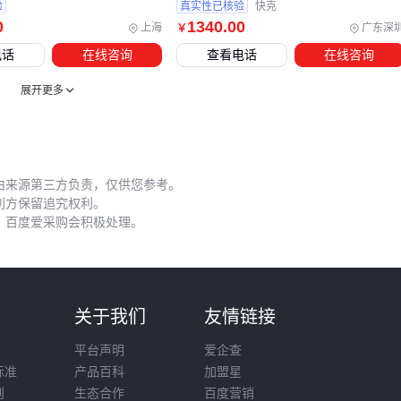
验
真实性已核验
快克
业，要么为补救临时采购不匹配的配件。提前规划烟雾处理方
0
1340
.00
上海
广东深
￥
案和静电防护等级，能让高端焊台的性能得到充分发挥。
电话
在线咨询
查看电话
在线咨询
五、焊台性能衰减快？可能是维护环节被忽略了
展开更多
专业焊台的长期稳定性取决于日常维护习惯。焊咀氧化是最常
见的性能杀手——高温空烧会加速氧化层形成，而用错误方法
清洁则会损伤镀层。每次使用后应养成习惯：将温度调至休眠
由来源第三方负责，仅供您参考。
档位，用专用
烙铁清洁球
去除残留焊锡，最后涂抹微量
助焊
利方保留追究权利。
剂
保护焊咀。
，百度爱采购会积极处理。
三个容易被忽视的维护细节：
校准周期：频繁使用的焊台每季度需用
焊台校准仪
检测实
则
关于我们
友情链接
际温度与显示值偏差
存放环境：潮湿场所应配备防潮箱，避免焊咀和电路板受潮
平台声明
爱企查
耗材匹配：不同
焊锡丝
/锡膏的熔点差异会影响焊咀寿命，
标准
产品百科
加盟星
则
生态合作
百度营销
无铅焊接建议配合专用
烙铁头