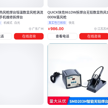
日本白光焊台在温度稳定性方面的优势，使其特别适合需要长
80热风枪焊台恒温数显风枪涡流
QUICK快克861DW拆焊台无铅数显热风
时间连续作业的工业场景。但要注意，高端设备的性能冗余对
手机维修拆焊台
000W直风枪
简单维修任务可能造成不必要的采购成本。
验
机械式
白光
真实性已核验
快克
986
.00
广东广州
江苏苏
￥
评估实际需求时，建议先明确三个关键维度：
电话
在线咨询
查看电话
在线咨询
每日连续工作时长（决定散热系统需求）
典型焊点尺寸范围（影响焊咀规格选择）
工作环境静电防护等级（涉及接地设计差异）
这种场景化选型思维能有效避免‘设备性能过剩’或‘功能不足反
复更换’的典型困境。接下来需要考虑的是如何通过配套设备构
建完整的焊接工作站体系。
四、焊台主机之外，这些配套设备同样影响焊接效率
采购专业焊台后，很多用户会发现单独使用主机仍存在效率瓶
颈。焊接过程中产生的烟雾不仅影响工作环境，长期吸入还可