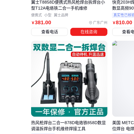
翼士T8858D便携式热风枪焊台拆焊台小
快克203
型T12A电烙铁二合一手机维修
数显高频9
便携式
小型
翼士品牌
真实性已核
381
.00
810
.00
广东广州
￥
￥
查看电话
在线咨询
查看
热风枪焊台二合一878D电烙铁858D数显
美国 METC
调温拆焊台手机维修焊接工具
位焊台 电