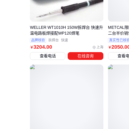
WELLER WT1010H 150W拆焊台 快速升
METCAL
温电路板焊接配WP120焊笔
二台半价销
品牌核验
拆焊台
快速
真实性已核
3204
.00
2050
.0
上海
￥
￥
查看电话
在线咨询
查看