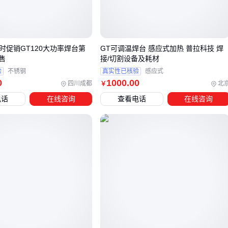
其分体式焊咀设计不仅延长了发热芯寿命，还允许根据不同焊
点尺寸快速更换头型，这是批量生产时提升效率的关键。
若你的工作涉及精密芯片或高频次连续作业，这类专业设备的
限时促销GT120大功率焊台第
GT可调温焊台 感应式加热 普拉科技 焊
长期稳定性会显著降低废品率。
售
接/切割设备及耗材
验
不锈钢
真实性已核验
感应式
0
1000
.00
三、如何根据焊接场景匹配焊台类型？
四川成都
北
￥
电话
在线咨询
查看电话
在线咨询
选择焊台的核心逻辑在于作业场景与设备特性的精准匹配。不
同PCB板类型和焊点密度对焊台的温度控制精度、回温速度有
截然不同的要求：
精密电路板维修需要快速响应微小焊点的恒温焊台，避免高
温损伤敏感元件
多层板或高密度焊点场景依赖
热风焊台
的均匀加热能力，
防止局部过热导致板材变形
混合工艺车间建议配置高频焊台与热风枪的组合系统，兼顾
灵活性与作业效率