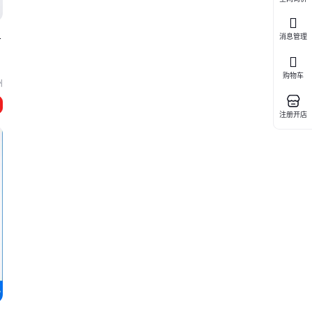
1
消息管理
购物车
州
注册开店