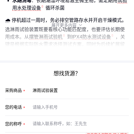
水路消毒
：长期潮湿环境易滋生微生物，需定期用
试验
用水处理设备
循环杀菌
🌧️ 停机超过一周时，务必排空管路存水并开启干燥模式。
展开更多内容

选淋雨试验装置既要看核心功能匹配度，也要评估长期使
用成本。从
摆管淋雨试验机
到
IPX4防水测试设备
，关
键是根据实际防水需求选择测试方案，同时为后续扩展留
出空间。
想找货源？
采购商品
您的电话
您的称呼