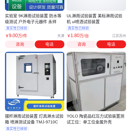
实验室 9K淋雨试验装置 防水等
UL淋雨试验装置 美标淋雨试验
级测试 户外电子元器件 永祥
机 ul喷洒试验装置
真实性已核验
真实性已核验
9
.00
1
.80
￥
万
/件
￥
万
/台
天津
江苏苏州
咨询
电话
咨询
电话
摆杆淋雨试验装置 灯具淋水试验
YOLO 陶瓷品红压力试验装置测
箱 喷淋测试设备 TMJ-9710C
试工位：单工位金属外壳
真实性已核验