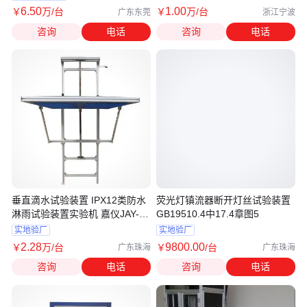
6
.50
1
.00
￥
万
/台
￥
万
/台
广东东莞
浙江宁波
咨询
电话
咨询
电话
垂直滴水试验装置 IPX12类防水
荧光灯镇流器断开灯丝试验装置
淋雨试验装置实验机 嘉仪JAY-
GB19510.4中17.4章图5
1012
实地验厂
实地验厂
2
.28
9800
.00
￥
万
/台
￥
/台
广东珠海
广东珠海
咨询
电话
咨询
电话