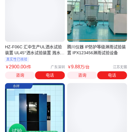
HZ-F06C 汇中生产UL洒水试验
腾川仪器 IP防护等级淋雨试验装
装置 UL45°洒水试验装置 溅水试
置 IPX123456淋雨试验设备
验装置
真实性已核验
2900
.00
9
.88
￥
/件
￥
万
/台
广东深圳
江苏无锡
咨询
电话
咨询
电话