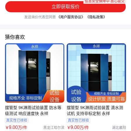
信息安全保障中·放心提交
立即获取报价
发送询价代表您同意
《用户服务协议》
《隐私政策》
猜你喜欢
摆管型 9K淋雨试验装置 防水等
摆管型 9K淋雨试验装置 滴水测
级测试 响应速度快 永祥
试机 支持非标定制 永祥
真实性已核验
真实性已核验
9
.00
9
.00
￥
万
/件
￥
万
/件
黑龙江哈尔滨
湖北襄阳