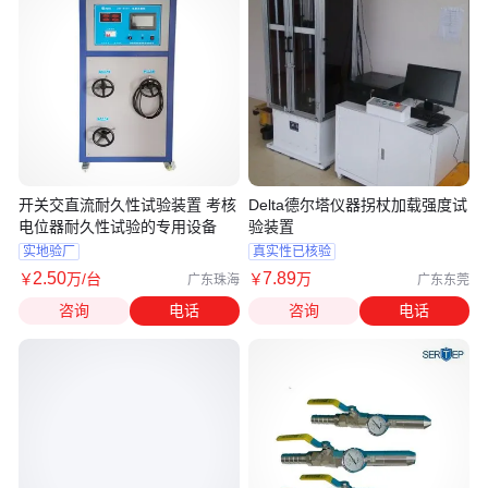
开关交直流耐久性试验装置 考核
Delta德尔塔仪器拐杖加载强度试
电位器耐久性试验的专用设备
验装置
实地验厂
真实性已核验
2
.50
7
.89
￥
万
/台
￥
万
广东珠海
广东东莞
咨询
电话
咨询
电话