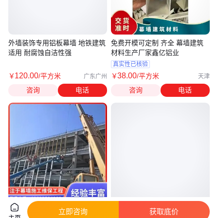
外墙装饰专用铝板幕墙 地铁建筑
免费开模可定制 齐全 幕墙建筑
适用 耐腐蚀自洁性强
材料生产厂家鑫亿铝业
真实性已核验
120
.00
38
.00
￥
/平方米
￥
/平方米
广东广州
天津
咨询
电话
咨询
电话
铝板幕墙施工 厂房翻新加工 专
振联 酒店外墙铝板幕墙施工厂家
立即咨询
获取底价
主页