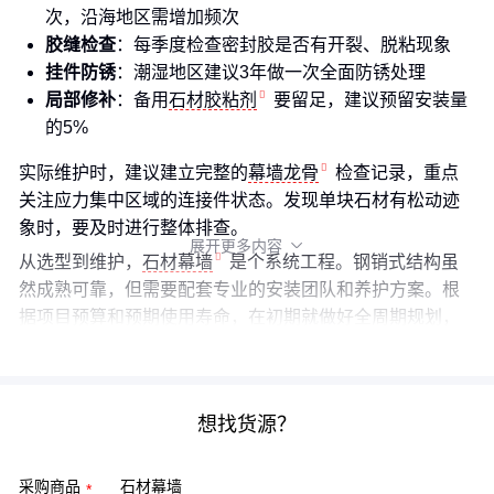
次，沿海地区需增加频次
胶缝检查
：每季度检查密封胶是否有开裂、脱粘现象
挂件防锈
：潮湿地区建议3年做一次全面防锈处理
局部修补
：备用
石材胶粘剂
要留足，建议预留安装量
的5%
实际维护时，建议建立完整的
幕墙龙骨
检查记录，重点
关注应力集中区域的连接件状态。发现单块石材有松动迹
象时，要及时进行整体排查。
展开更多内容

从选型到维护，
石材幕墙
是个系统工程。钢销式结构虽
然成熟可靠，但需要配套专业的安装团队和养护方案。根
据项目预算和预期使用寿命，在初期就做好全周期规划，
往往能避免后期90%的麻烦。
想找货源？
采购商品