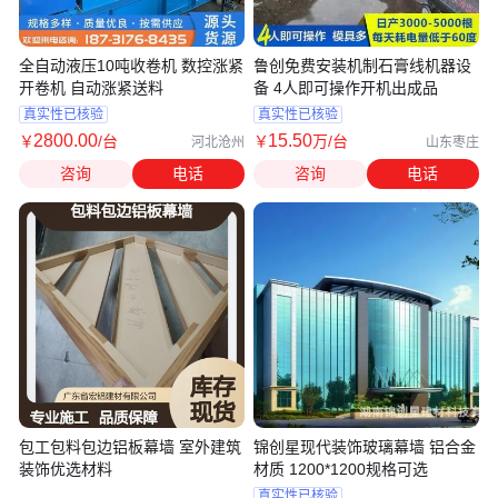
全自动液压10吨收卷机 数控涨紧
鲁创免费安装机制石膏线机器设
开卷机 自动涨紧送料
备 4人即可操作开机出成品
真实性已核验
真实性已核验
2800
.00
15
.50
￥
/台
￥
万
/台
河北沧州
山东枣庄
咨询
电话
咨询
电话
包工包料包边铝板幕墙 室外建筑
锦创星现代装饰玻璃幕墙 铝合金
装饰优选材料
材质 1200*1200规格可选
真实性已核验