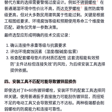
替代方案的选择需要警惕过度设计。例如
不锈钢螺栓
在
普通潮湿环境中性价比不高，而
达克罗螺栓
虽然防腐等
级更高，但对大多数民用建筑属于性能过剩。关键是根据
工程图纸要求、环境腐蚀等级和预期使用寿命三个维度做
匹配，避免仅凭单一参数决策。
最终选型应形成明确的技术交底记录：
确认连接件承重等级与抗震要求
评估环境腐蚀因素（湿度/酸碱度/盐雾）
核查配套螺母垫片的材质匹配性 这套流程能有效预
防"主件达标但连接失效"的风险，为后续安装工具选择
提供依据。
四、安装工具不匹配可能导致镀锌层损伤
即使选对了8×60热镀锌螺栓，安装环节的配套工具选择同
样关键。使用普通扳手直接施力可能刮伤镀锌层，而扭矩
不足的电动工具又会导致预紧力不达标。两种极端都会削
弱螺栓的防腐能力和连接可靠性。