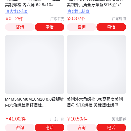
美制螺栓 内六角 6# 8#10#
美制外六角全牙螺丝5/16至1/2
真实性已核验
真实性已核验
0
.12
0
.37
￥
/件
￥
/个
广东东莞
广东珠海
咨询
电话
咨询
电话
M4M5M6M8M10M20 8.8级镀锌
美制外六角螺栓 3/8高强度美制
内六角螺丝螺钉螺栓
螺母 9/16螺栓 美标螺栓螺母
*8/16/20/25/30/150
41
.00
10
.50
￥
/件
￥
/件
广东广州
河北邯郸
咨询
电话
咨询
电话