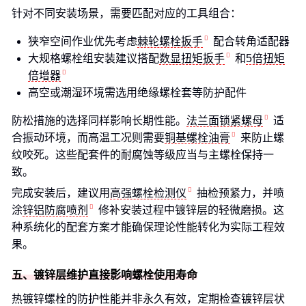
针对不同安装场景，需要匹配对应的工具组合：
狭窄空间作业优先考虑
棘轮螺栓扳手
配合转角适配器
大规格螺栓组安装建议搭配
数显扭矩扳手
和
5倍扭矩
倍增器
高空或潮湿环境需选用绝缘螺栓套等防护配件
防松措施的选择同样影响长期性能。
法兰面锁紧螺母
适
合振动环境，而高温工况则需要
铜基螺栓油膏
来防止螺
纹咬死。这些配套件的耐腐蚀等级应当与主螺栓保持一
致。
完成安装后，建议用
高强螺栓检测仪
抽检预紧力，并喷
涂
锌铝防腐喷剂
修补安装过程中镀锌层的轻微磨损。这
种系统化的配套方案才能确保理论性能转化为实际工程效
果。
五、镀锌层维护直接影响螺栓使用寿命
热镀锌螺栓的防护性能并非永久有效，定期检查镀锌层状