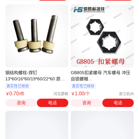
钢结构螺栓-焊钉
GB805扣紧螺母 汽车螺母 冲压
13*60/16*60/19*60/22*60 原东
自锁螺帽
鑫厂家出货
M6/8/10/12/14/16/18/20~48
真实性已核验
真实性已核验
0
.70
1
.00
￥
/件
￥
/个
河北邯郸
浙江杭州
咨询
电话
咨询
电话