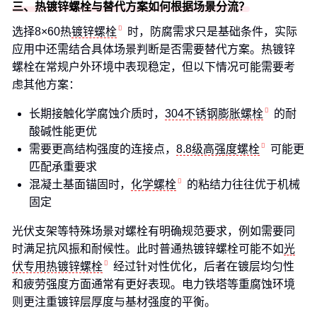
三、热镀锌螺栓与替代方案如何根据场景分流？
选择8×60热
镀锌螺栓
时，防腐需求只是基础条件，实际
应用中还需结合具体场景判断是否需要替代方案。热镀锌
螺栓在常规户外环境中表现稳定，但以下情况可能需要考
虑其他方案：
长期接触化学腐蚀介质时，
304不锈钢膨胀螺栓
的耐
酸碱性能更优
需要更高结构强度的连接点，
8.8级高强度螺栓
可能更
匹配承重要求
混凝土基面锚固时，
化学螺栓
的粘结力往往优于机械
固定
光伏支架等特殊场景对螺栓有明确规范要求，例如需要同
时满足抗风振和耐候性。此时普通热镀锌螺栓可能不如
光
伏专用热镀锌螺栓
经过针对性优化，后者在镀层均匀性
和疲劳强度方面通常有更好表现。电力铁塔等重腐蚀环境
则更注重镀锌层厚度与基材强度的平衡。