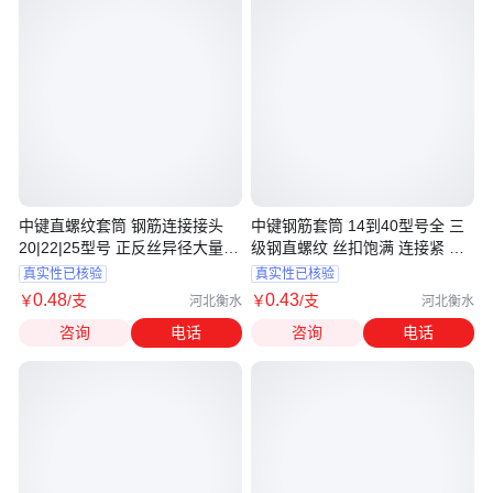
中键直螺纹套筒 钢筋连接接头
中键钢筋套筒 14到40型号全 三
20|22|25型号 正反丝异径大量生
级钢直螺纹 丝扣饱满 连接紧 带
产中
检测报告
真实性已核验
真实性已核验
0
.48
0
.43
￥
/支
￥
/支
河北衡水
河北衡水
咨询
电话
咨询
电话