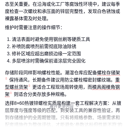
态至关重要。在沿海或化工厂等腐蚀性环境中，建议每季
度检查一次螺纹和承压面的锌层完整性，发现白色锈蚀或
裸露基体需及时处理。
维护时需要注意的操作细节：
清洁表面时避免使用钢丝刷等硬质工具
补喷防腐喷剂前需彻底除油除锈
修补区域应超出磨损边缘一定范围
多层喷涂时需确保前道涂层完全固化
存储阶段同样影响螺栓性能。潮湿仓库应配备
螺栓存储架
保持通风，长期备件建议用防尘螺栓帽密封螺纹端。
重
型螺丝货架
更适合工程现场周转使用，而
模具阁楼角钢
架
则适合分类存放多种规格。
选择8×60热镀锌螺栓实质是构建一套工程解决方案：从镀
展开更多内容

层厚度与强度等级的匹配，到安装工具的兼容性验证，再
到存储维护的全周期管理。只有将规格参数、场景需求和
配套措施作为整体评估，才能避免‘参数达标但性能不符’的