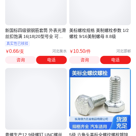
新国标四级钢钢筋套筒 外表光滑
美标螺栓规格 美制螺栓参数 1/2
丝扣饱满 16|18|20型号全 可寄
螺栓 9/16美制螺母 8.8级
样品
真实性已核验
0
.66
10
.50
￥
/支
￥
/件
河北衡水
河北邯郸
咨询
电话
咨询
电话
粤螺生产12.9级螺钉 UNC螺丝
5级 六角头美标全螺纹螺栓镀锌