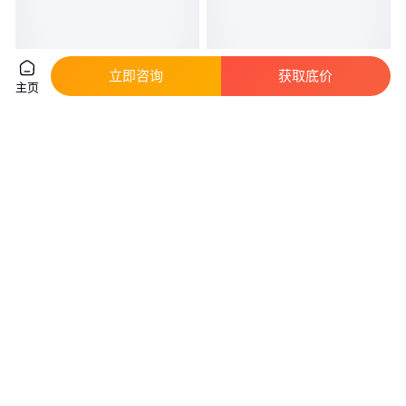
立即咨询
获取底价
主页
0#螺丝 2#56螺栓 牙12.9UNC美
高强度8.8级T型螺栓 16*50热镀
制螺丝钉 内六角美标杯头
锌玻璃幕墙丝现货
真实性已核验
真实性已核验
0
.12
1
.00
￥
/个
￥
/个
广东江门
河北邯郸
咨询
电话
咨询
电话