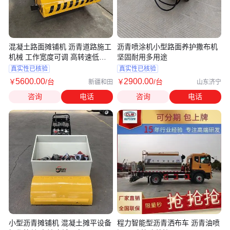
混凝土路面摊铺机 沥青道路施工
沥青喷涂机小型路面养护撒布机
机械 工作宽度可调 高转速低噪
坚固耐用多用途
音
真实性已核验
真实性已核验
5600
.00
2900
.00
￥
/台
￥
/台
新疆和田
山东济宁
咨询
电话
咨询
电话
小型沥青摊铺机 混凝土摊平设备
程力智能型沥青洒布车 沥青油喷