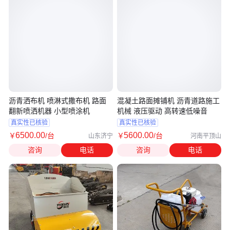
沥青洒布机 喷淋式撒布机 路面
混凝土路面摊铺机 沥青道路施工
翻新喷洒机器 小型喷涂机
机械 液压驱动 高转速低噪音
真实性已核验
真实性已核验
6500
.00
5600
.00
￥
/台
￥
/台
山东济宁
河南平顶山
咨询
电话
咨询
电话