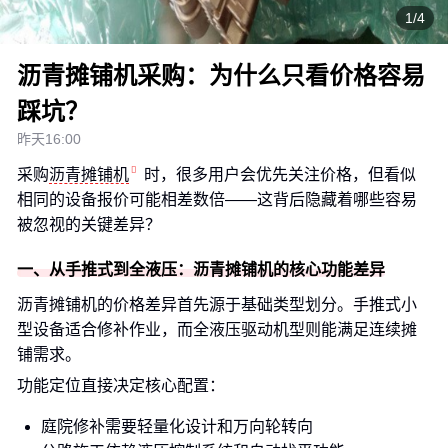
1/4
沥青摊铺机采购：为什么只看价格容易
踩坑？
昨天16:00
采购
沥青摊铺机
时，很多用户会优先关注价格，但看似
相同的设备报价可能相差数倍——这背后隐藏着哪些容易
被忽视的关键差异？
一、从手推式到全液压：沥青摊铺机的核心功能差异
沥青摊铺机的价格差异首先源于基础类型划分。手推式小
型设备适合修补作业，而全液压驱动机型则能满足连续摊
铺需求。
功能定位直接决定核心配置：
庭院修补需要轻量化设计和万向轮转向