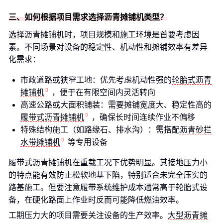
三、如何根据项目需求选择沥青摊铺机类型？
选择沥青摊铺机时，项目规模和施工环境是首要考虑因
素。不同场景对设备的稳定性、机动性和摊铺效率有差异
化需求：
市政道路或狭窄工地：优先考虑机动性强的
轮胎式沥青
摊铺机
，便于在有限空间内灵活转向
高速公路或大面积铺装：需要摊铺宽度大、稳定性高的
履带式沥青摊铺机
，确保长时间连续作业不偏移
特殊结构施工（如路缘石、排水沟）：需搭配
沥青砂拦
水带摊铺机
等专用设备
履带式沥青摊铺机在重载工况下优势明显。其接地压力小
的特点能有效防止松软地基下陷，特别适合未完全压实的
路基施工。但要注意履带系统维护成本通常高于轮胎式设
备，在硬化路面上作业时反而可能降低燃油效率。
工期压力大的项目需要关注设备的生产效率。
大型沥青摊