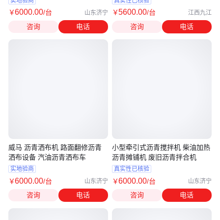
实地验商
真实性已核验
6000
.00
5600
.00
￥
/台
￥
/台
山东济宁
江西九江
咨询
电话
咨询
电话
威马 沥青洒布机 路面翻修沥青
小型牵引式沥青搅拌机 柴油加热
洒布设备 汽油沥青洒布车
沥青摊铺机 废旧沥青拌合机
实地验商
真实性已核验
6000
.00
6000
.00
￥
/台
￥
/台
山东济宁
山东济宁
咨询
电话
咨询
电话