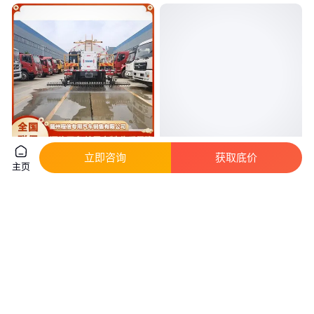
立即咨询
获取底价
东风D9智能型沥青洒布车 8吨箱
SY-LS22沥青撒布机 沥青乳化撒
主页
体容积 均匀撒布
布机 沥青喷洒机 喷淋式撒布机
真实性已核验
真实性已核验
9
.00
5300
.00
￥
万
/台
￥
/部
湖北随州
山东济宁
咨询
电话
咨询
电话