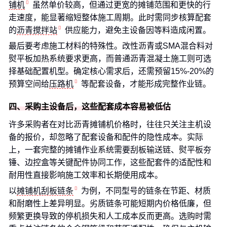
铺机
虽然单价较高，但通过更宽的摊铺范围和更快的行
走速度，能显著缩短整体施工周期。此时需同步核算配套
的
沥青搅拌站
供应能力，避免主设备因等料造成闲置。
最后要考虑施工材料的特殊性。改性沥青或SMA混合料对
熨平板加热系统要求更高，而普通沥青混凝土施工则可选
择基础配置机型。确定核心需求后，还需预留15%-20%的
预算空间给
压路机
等配套设备，才能形成完整作业链。
四、采购主设备后，这些配套成本容易被低估
许多采购者在对比沥青摊铺机价格时，往往只关注主机设
备的报价，却忽略了配套设备和配件的隐性成本。实际
上，一套完整的摊铺作业系统需要刮板输送链、熨平板夯
锤、边控盒等关键配件协同工作，这些配套件的适配性和
耐用性直接影响施工效率和长期使用成本。
以
摊铺机刮板链条
为例，不同型号的链条在节距、材质
和耐磨性上差异明显。劣质链条可能短期内价格低廉，但
频繁更换导致的停机损失和人工成本反而更高。选购时需