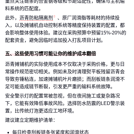
重点关注链条的合金钢等级和节距适配性，确保与主机输
料系统的匹配度。
此外，
沥青防粘隔离剂
、原厂润滑脂等耗材的持续投
入，以及摊铺机自动控制系统等精度保持装置的配置，都
会影响整体使用体验。建议在采购预算中预留15%-20%的
配套资金，避免因临时追加投入打乱项目计划。
五、这些使用习惯可能让你的维护成本翻倍
沥青摊铺机的实际使用成本不仅取决于采购价格，更与日
常操作规范密切相关。例如未及时清理熨平板残留沥青会
导致夯锤粘连，加速摊铺机叶片磨损；而刮板链条润滑不
足可能造成链节断裂，引发更严重的输料系统故障。
安全警示灯的配置常被忽视，但在夜间施工或复杂路况
下，它能有效降低事故风险。选择防水防震的LED警示装
置，比传统灯泡更适应工地环境。
建议建立定期维护清单：
每日检查刮板链条张紧度和润滑状态