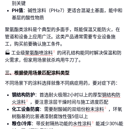
别关键
PH值
：碱性涂料（PH≥7）更适合混凝土基面，能中和
基层的酸性物质
聚氨酯类涂料是个典型的多面手，既能保温又能防火，在
管道和设备上应用广泛。这类产品通常需要专业设备施
工，购买前要确认施工条件。
🏭 工业级
聚氨酯喷涂料
的闭孔结构能同时解决保温和防
火需求，但家用场景就杀鸡用牛刀了。
三、根据使用场景匹配涂料类型
不同场景下的涂料选择就像不同病症用药，要对症下药：
钢结构防护
：首选耐火极限2小时以上的厚型
钢结构防
火涂料
，要注意涂层干燥时间与施工进度匹配
化工设备防腐
：需要耐酸碱的双组份
粉末涂料
，环氧
树脂基的比普通漆耐腐蚀性强5倍以上
粮仓/冷库
：带反射隔热功能的
水性涂料
能减少30%能