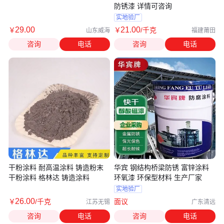
防锈漆 详情可咨询
实地验厂
29
.00
21
.00
￥
￥
/千克
山东威海
福建莆田
咨询
电话
咨询
电话
干粉涂料 耐高温涂料 铸造粉末
华宾 钢结构桥梁防锈 富锌涂料
干粉涂料 格林达 铸造涂料
环氧漆 环保型材料 生产厂家
实地验厂
26
.00
￥
/千克
面议
江苏无锡
广东清远
咨询
电话
咨询
电话