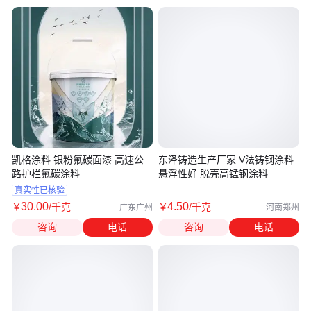
凯格涂料 银粉氟碳面漆 高速公
东泽铸造生产厂家 V法铸钢涂料
路护栏氟碳涂料
悬浮性好 脱壳高锰钢涂料
真实性已核验
30
.00
4
.50
￥
/千克
￥
/千克
广东广州
河南郑州
咨询
电话
咨询
电话