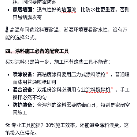
耗，同时要防霉防潮
家居墙面
：透气性好的
墙面漆
比防水性更重要，否则
容易结露发霉
🌡️ 高温车间选涂料要耐温，潮湿环境要看耐水性，没有万
能的选择公式。
四、涂料施工必备的配套工具
买对涂料只是第一步，施工环节这些工具不能省：
喷涂设备
：高粘度涂料要用压力式
涂料喷枪
，普通墙
面漆用普通喷枪即可
混合设备
：双组份涂料必须用专业
涂料搅拌机
，手工
搅拌必然不均匀
防护装备
：含溶剂的涂料需要防毒面具，特别是密闭空
间施工
🛠️ 专业工具能提升30%施工效率，还能避免涂料浪费，这
笔投入值得花。