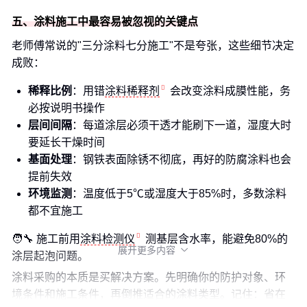
五、涂料施工中最容易被忽视的关键点
老师傅常说的"三分涂料七分施工"不是夸张，这些细节决定
成败：
稀释比例
：用错
涂料稀释剂
会改变涂料成膜性能，务
必按说明书操作
层间间隔
：每道涂层必须干透才能刷下一道，湿度大时
要延长干燥时间
基面处理
：钢铁表面除锈不彻底，再好的防腐涂料也会
提前失效
环境监测
：温度低于5℃或湿度大于85%时，多数涂料
都不宜施工
🧑‍🔧 施工前用
涂料检测仪
测基层含水率，能避免80%的
展开更多内容

涂层起泡问题。
涂料采购的本质是买解决方案。先明确你的防护对象、环
境条件和施工条件，再倒推适合的涂料类型。记住：省在