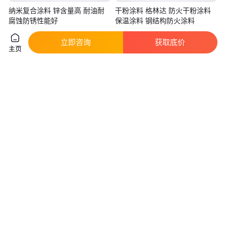
纳米复合涂料 锌含量高 耐油耐
干粉涂料 格林达 防火干粉涂料
腐蚀防锈性能好
保温涂料 钢结构防火涂料
实地验厂
立即咨询
获取底价
25
.00
26
.00
￥
/千克
￥
/千克
山东青岛
江苏无锡
主页
咨询
电话
咨询
电话
翼翔铸造 机械配件涂料 不粘砂
供应消失模涂料 粘结剂铸钢 铸
易脱壳 碱性质量稳定
铁 高锰钢 耐高温干粉涂料
真实性已核验
真实性已核验
3000
.00
2550
.00
￥
/吨
￥
/吨
河北石家庄
山东滨州