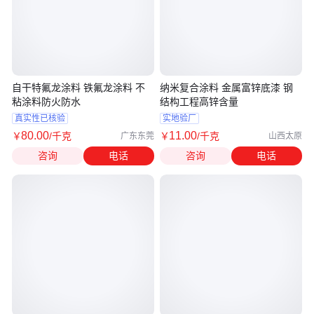
自干特氟龙涂料 铁氟龙涂料 不
纳米复合涂料 金属富锌底漆 钢
粘涂料防火防水
结构工程高锌含量
真实性已核验
实地验厂
80
.00
11
.00
￥
/千克
￥
/千克
广东东莞
山西太原
咨询
电话
咨询
电话