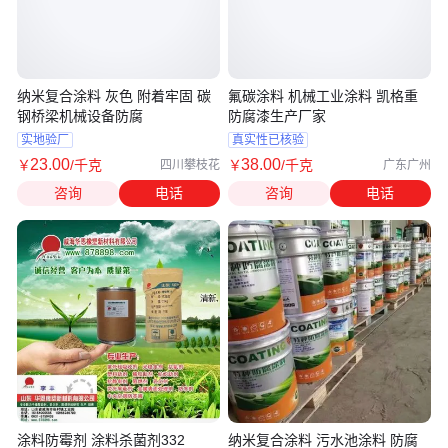
纳米复合涂料 灰色 附着牢固 碳
氟碳涂料 机械工业涂料 凯格重
钢桥梁机械设备防腐
防腐漆生产厂家
实地验厂
真实性已核验
23
.00
38
.00
￥
/千克
￥
/千克
四川攀枝花
广东广州
咨询
电话
咨询
电话
涂料防霉剂 涂料杀菌剂332
纳米复合涂料 污水池涂料 防腐