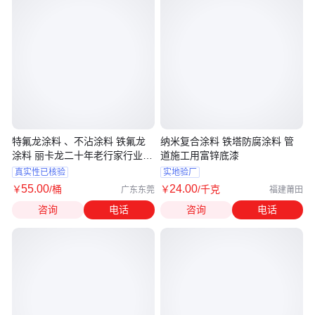
特氟龙涂料 、不沾涂料 铁氟龙
纳米复合涂料 铁塔防腐涂料 管
涂料 丽卡龙二十年老行家行业耐
道施工用富锌底漆
磨
真实性已核验
实地验厂
55
.00
24
.00
￥
/桶
￥
/千克
广东东莞
福建莆田
咨询
电话
咨询
电话