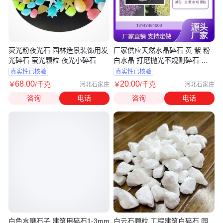
荧光粉夜光石 园林造景装饰用发
厂家供应天然水晶碎石 黄 紫 粉
光碎石 萤光颗粒 夜光小碎石
白水晶 打磨抛光不规则碎石 原
石扩香石
真实性已核验
真实性已核验
68
.00
20
.00
￥
/千克
￥
/千克
河北石家庄
河北石家庄
咨询
电话
咨询
电话
白色水磨石子 建筑用碎石1-3mm
白云石颗粒 工程建筑白碎石 园