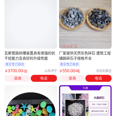
瓦斯管路抑爆装置具有很强的抗
厂家提供天然灰色碎石 建筑工程
干扰能力及良好的升级性能
铺路碎石子规格齐全
真实性已核验
真实性已核验
3700
.00
550
.00
￥
/台
￥
/吨
山东济宁
河北石家庄
咨询
电话
咨询
电话