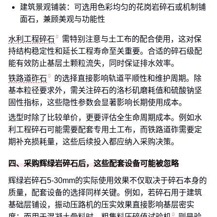
建筑景观铺装：可选用色彩均匀的花岗岩碎石或机制铺
面石，兼顾美观与功能性
水利工程碎石
需特别注意与土工布的配合使用，这对保
持结构稳定性和延长工程寿命至关重要。合适的碎石级配
能有效防止基层土颗粒流失，同时保证排水效率。
铁路道砟石
的选择直接影响轨道平顺性和维护周期。除
基本粒径要求外，需关注碎石的洛杉矶磨耗值和硫酸钠坚
固性指标，这些隐性参数会显著影响长期使用成本。
选型时除了比较单价，更要评估全生命周期成本。例如水
利工程碎石可能需要配套专用土工布，而铁路道砟需要定
期补充损耗量，这些后续投入都应纳入采购决策。
四、采购辉绿岩碎石后，这些配套设备可能被忽略
辉绿岩碎石5-30mm的实际使用效果不仅取决于碎石本身的
质量，配套设备的选择同样关键。例如，若碎石用于建筑
基础层铺设，振动压路机的压实效果直接影响基层密实
度；而用于混凝土骨料时，
粗集料压碎值试验机
则是验