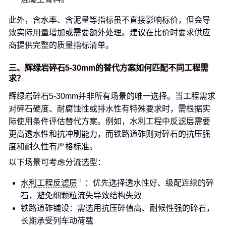
此外，含水率、含泥量等指标虽不直接影响标价，但会导
致实际用量增加或需要额外处理。建议在比价时要求供应
商提供完整的质量指标清单。
三、辉绿岩碎石5-30mm的替代方案如何匹配不同工程需
求？
辉绿岩碎石5-30mm并非所有场景的唯一选择。当工程需求
对碎石硬度、耐腐蚀性或排水性有特殊要求时，需根据实
际使用条件评估替代方案。例如，水利工程中反滤层需要
更高透水性和抗冲刷能力，而铁路道砟则对碎石的抗压强
度和耐久性有严格标准。
以下场景可考虑分流选型：
水利工程反滤层
：优先选择透水性好、级配连续的碎
石，避免细颗粒流失导致结构失效
铁路道砟铺设：需选用抗压碎值高、耐候性强的碎石，
长期承受列车动荷载