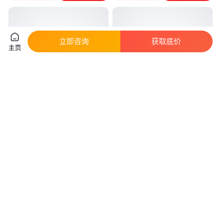
立即咨询
获取底价
主页
托玛琳电气石颗粒碎石枕头坐垫
人造高亮 夜光石 园林路面铺设
填充净水质汗蒸热敷 华朗矿业
夜光碎石 亮度持久耐磨
真实性已核验
真实性已核验
40
.00
15
.00
￥
/千克
￥
/千克
河北石家庄
河北石家庄
咨询
电话
咨询
电话