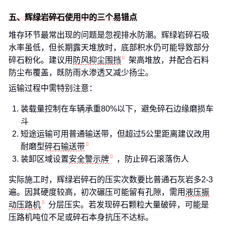
五、辉绿岩碎石使用中的三个易错点
堆存环节最常出现的问题是忽视排水防潮。辉绿岩碎石吸
水率虽低，但长期露天堆放时，底部积水仍可能导致部分
碎石粉化。建议用
防风抑尘围挡
架高堆放，并配合石料
防尘布覆盖，既防雨水渗透又减少扬尘。
运输过程中需特别注意：
装载量控制在车辆承重80%以下，避免碎石边缘磨损车
斗
短途运输可用普通输送带，但超过5公里距离建议改用
耐磨型
碎石输送带
装卸区域设置
安全警示牌
，防止碎石滚落伤人
实际施工时，辉绿岩碎石的压实次数要比普通石灰岩多2-3
遍。因其硬度较高，初次碾压可能留有孔隙，需用
液压振
动压路机
分层压实。若发现碎石颗粒大量破碎，可能是
压路机吨位不足或碎石本身抗压不达标。