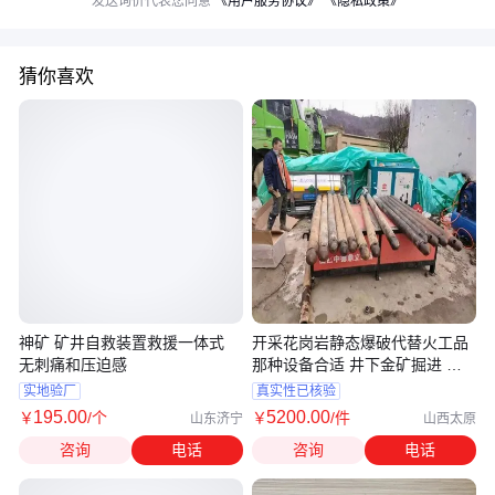
发送询价代表您同意
《用户服务协议》
《隐私政策》
猜你喜欢
神矿 矿井自救装置救援一体式
开采花岗岩静态爆破代替火工品
无刺痛和压迫感
那种设备合适 井下金矿掘进 中
德鼎立
实地验厂
真实性已核验
195
.00
5200
.00
￥
/个
￥
/件
山东济宁
山西太原
咨询
电话
咨询
电话