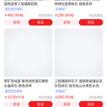
庭院造景工程铺路机制
林绿化造景砾石 规格多样
真实性已核验
实地验厂
460
.00
290
.00
￥
/吨
￥
/吨
河北石家庄
河北石家庄
咨询
电话
咨询
电话
原矿高纯度 紫色绿色萤石颗粒
工程铺路碎石子 道路垫层铺设深
水晶碎石 颜色多样
灰色碎石 园艺枯山水黑色水洗石
砾石
真实性已核验
实地验厂
10
.00
260
.00
￥
/千克
￥
/吨
河北石家庄
河北石家庄
咨询
电话
咨询
电话