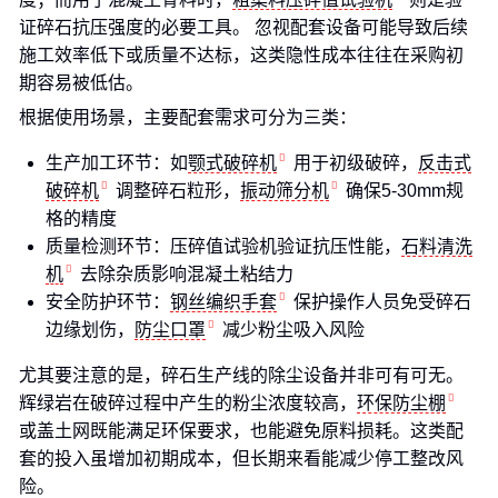
证碎石抗压强度的必要工具。 忽视配套设备可能导致后续
施工效率低下或质量不达标，这类隐性成本往往在采购初
期容易被低估。
根据使用场景，主要配套需求可分为三类：
生产加工环节：如
颚式破碎机
用于初级破碎，
反击式
破碎机
调整碎石粒形，
振动筛分机
确保5-30mm规
格的精度
质量检测环节：压碎值试验机验证抗压性能，
石料清洗
机
去除杂质影响混凝土粘结力
安全防护环节：
钢丝编织手套
保护操作人员免受碎石
边缘划伤，
防尘口罩
减少粉尘吸入风险
尤其要注意的是，碎石生产线的除尘设备并非可有可无。
辉绿岩在破碎过程中产生的粉尘浓度较高，
环保防尘棚
或盖土网既能满足环保要求，也能避免原料损耗。这类配
套的投入虽增加初期成本，但长期来看能减少停工整改风
险。