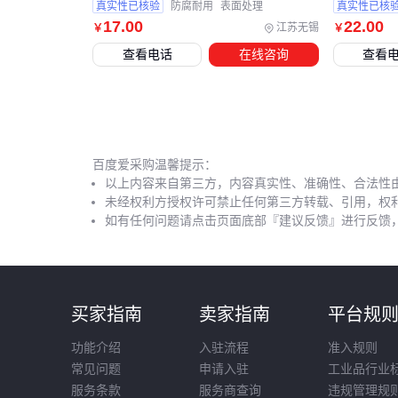
真实性已核验
防腐耐用
表面处理
真实性已核
17
.00
22
.00
江苏无锡
￥
￥
查看电话
在线咨询
查看
百度爱采购温馨提示：
以上内容来自第三方，内容真实性、准确性、合法性
未经权利方授权许可禁止任何第三方转载、引用，权
如有任何问题请点击页面底部『建议反馈』进行反馈
买家指南
卖家指南
平台规
功能介绍
入驻流程
准入规则
常见问题
申请入驻
工业品行业
服务条款
服务商查询
违规管理规