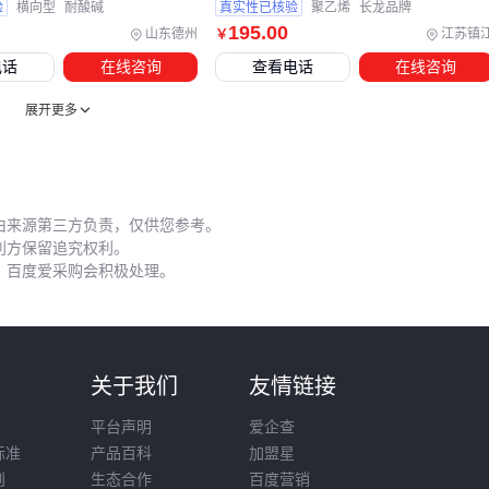
验
横向型
耐酸碱
真实性已核验
聚乙烯
长龙品牌
处理，长期接触
铝膜防潮垫
仍可能产生边缘吸湿变形。建议
195
.00
山东德州
江苏镇
￥
在仓库配备除湿设备，并避免与
叉车托盘
直接接触存放。
电话
在线咨询
查看电话
在线咨询
清洁维护时需特别注意：
展开更多
使用中性清洁剂避免腐蚀
封边条
定期检查
PVC家具封边条
粘合状态
切割作业后及时清理
金刚石锯片
残留物
由来源第三方负责，仅供您参考。
这些细节看似琐碎，但累积效应会显著影响板材更换周期。建
利方保留追究权利。
，百度爱采购会积极处理。
立简单的维护日志，记录
护目镜
等耗材更换频率，能帮助预
判下一轮采购节点。
评估板材成本本质是道场景计算题：先明确承重要求与环境条
件，再倒推适配的基材参数与配套方案，最后将主材价格、封
则
关于我们
友情链接
边胶等耗材成本、运输工具投入等纳入统一框架比较。这种基
平台声明
爱企查
于全流程的评估方式，比单纯比价更能反映真实采购价值。
标准
产品百科
加盟星
则
生态合作
百度营销