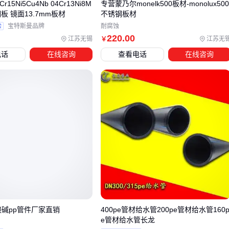
15Ni5Cu4Nb 04Cr13Ni8M
专营蒙乃尔monelk500板材-monolux50
钢板 镜面13.7mm板材
不锈钢板材
性成本。以封边处理为例，低价板材常因基材密度不足或表面
验
宝特斯曼品牌
耐腐蚀
处理简单，需要额外使用高品质的
板材封边胶
来弥补边缘强
220
.00
江苏无锡
江苏无
￥
度缺陷。这类配套耗材的用量差异可能使总成本增加明显。
电话
在线咨询
查看电话
在线咨询
切割环节同样存在类似问题：
低
密度板
材需要更频繁更换
合金切割锯片
未做防潮处理的基材易产生碎屑飞溅，需配备
全封闭安全护
目镜
特殊规格板材可能要求定制
液压爬梯板材运输车
这些衍生需求并非偶然，而是板材物理参数与使用场景适配度
的直接体现。建议在比价阶段就将配套设备清单纳入预算框
架，避免因主材节省反而推高系统总成本。
五、哪些日常维护细节最影响板材寿命？
酸碱pp管件厂家直销
400pe管材给水管200pe管材给水管160
e管材给水管长龙
运输存储阶段的风险常被忽视：潮湿环境中的板材即使有防潮