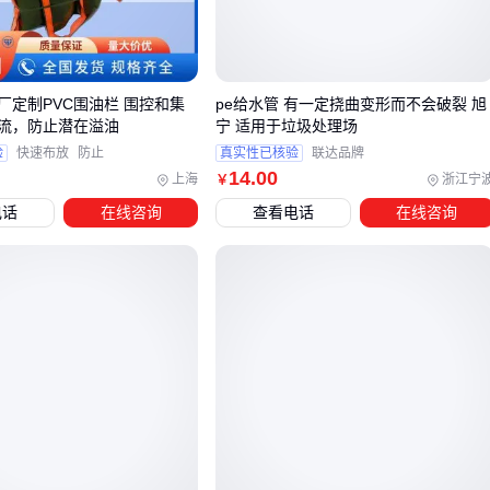
阳光直射区域快速老化
特殊场所无法通过防火验收
选择
PC耐力板
这类产品时，要特别关注其环境适应性处理是
厂定制PVC围油栏 围控和集
pe给水管 有一定挠曲变形而不会破裂 旭
否满足你的长期使用需求。
流，防止潜在溢油
宁 适用于垃圾处理场
验
快速布放
防止
真实性已核验
联达品牌
三、如何根据使用场景选择板材类型？
14
.00
上海
浙江宁
￥
电话
在线咨询
查看电话
在线咨询
板材的选型需要紧密结合实际使用场景，不同环境对材质性能
的要求差异明显。户外场景需优先考虑防潮、抗老化性能，而
室内装饰则更注重美观和防火等级。
潮湿环境：选择防潮性能突出的
木塑板
或
铝塑板
，避免
传统木质板材吸水变形
承重需求：关注板材的横纹局部承压强度指标，实心结构通
常比空心结构更稳固
洁净要求：医疗、食品等场所宜选用表面光滑、易清洁的铝
塑板或
防火板