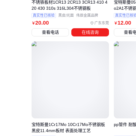
不锈铁板材1CR13 2CR13 3CR13 410 4
宝特斯曼05Cr
20 430 310s 316L304不锈钢板
o2A1不锈
真实性已核验
黑皮/光面
伟辰金属品牌
真实性已核
20
.00
12
.00
广东东莞
￥
￥
查看电话
在线咨询
查看
宝特斯曼1Cr17Mo 10Cr17Mo不锈钢板
pp管件 耐
黑皮11.4mm板材 表面处理工艺