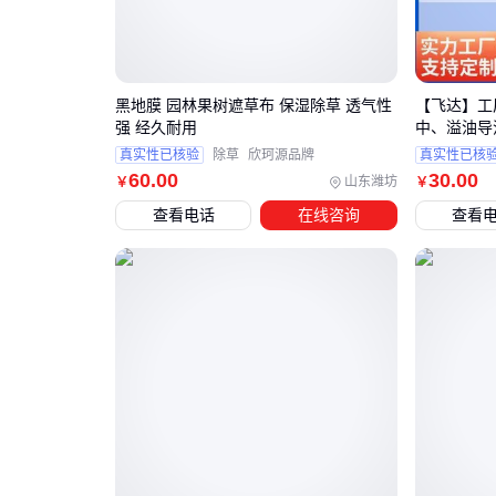
黑地膜 园林果树遮草布 保湿除草 透气性
【飞达】工
强 经久耐用
中、溢油导
真实性已核验
除草
欣珂源品牌
真实性已核
60
.00
30
.00
山东潍坊
￥
￥
查看电话
在线咨询
查看