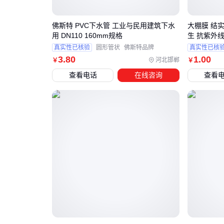
佛斯特 PVC下水管 工业与民用建筑下水
大棚膜 结
用 DN110 160mm规格
生 抗紫外
真实性已核验
圆形管状
佛斯特品牌
真实性已核
3
.80
1
.00
河北邯郸
￥
￥
查看电话
在线咨询
查看