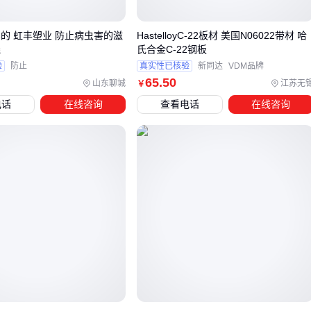
木塑板特别适合需要自然木纹效果的户外场所，其仿生纹理和
实的 虹丰塑业 防止病虫害的滋
HastelloyC-22板材 美国N06022带材 哈
防滑设计能兼顾美观与安全。景区栈道、湿地公园等高频使用
线
氏合金C-22钢板
区域，建议选择共挤工艺的高密度款，虽然单价较高但长期维
验
防止
真实性已核验
新同达
VDM品牌
65
.50
护成本更低。
山东聊城
江苏无
￥
电话
在线咨询
查看电话
在线咨询
铝塑板的优势在于轻量化与多功能性，既能满足室内吊顶的装
饰需求，也可用于需要阻燃特性的学校、医院等公共场所。其
金属复合结构在抗冲击性和尺寸稳定性方面表现突出，适合需
要定制化切割的复杂安装场景。
选定主材类型后，还需评估配套系统的兼容性。例如木塑地板
需要匹配专用卡扣，而铝塑板幕墙要考虑骨架结构的承重能
力。这些隐性成本往往被初次采购者忽略，却直接影响最终使
用效果。
四、为什么低价板材的配套成本容易被低估？
采购板材时若仅关注主材单价，往往会在后续安装环节遭遇隐