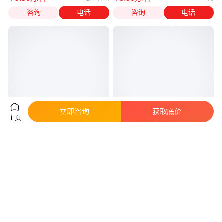
咨询
电话
咨询
电话
立即咨询
获取底价
主页
Chotest 表面粗糙度 检测仪 光学
表面粗糙度轮廓仪 圆柱波纹度扫
轮廓仪 3D测量仪
描仪高精度粗糙度仪轮廓测量仪
真实性已核验
真实性已核验
96
.00
12
.50
￥
万
/台
￥
万
/台
广东深圳
北京
咨询
电话
咨询
电话