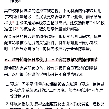
作误差
其中校准标准块的选择常被忽视。不同材质的标准块适用
于不同测量场景：金属块更适合常规工业测量，而
单晶硅
样块
则能满足光学级表面检测需求。建议选择带
CNAS校
准证书
的标准块，避免后续计量溯源问题。
配套设备的投入并非越多越好。根据实际测量需求，优先
配置影响核心精度的关键附件。例如频繁测量微小螺纹
时，
精密气浮隔振台
的优先级应高于普通防震垫。
五、丝杆轮廓仪日常使用：三个容易被忽视的操作细节
即使配备完善配套设备，操作习惯仍会显著影响测量结
果。这些细节在设备说明书往往不会重点强调：
预热时间不足 测量前应保证设备连续通电预热，使传感
器和光学系统达到稳定工作温度。匆忙开始测量可能导
致数据漂移
环境补偿缺失 忽视温湿度变化会引入系统误差，建议配