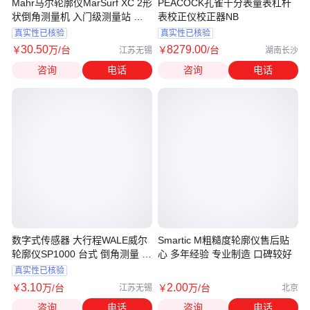
Mahr马尔轮廓仪MarSurf XC 2形
PEACOCK孔雀千分表量表杠杆
状倒角测量机 入门级测量站 精
表校正仪校正器NB
度可靠
真实性已核验
真实性已核验
30
.50
8279
.00
￥
万
/台
￥
/台
江苏无锡
湖南长沙
咨询
电话
咨询
电话
数字式传感器 大行程WALE威尔
Smartic M粗糙度轮廓仪售后贴
轮廓仪SP1000 台式 倒角测量 使
心 多年经验 专业制造 口碑较好
用成本低
真实性已核验
3
.10
2
.00
￥
万
/台
￥
万
/台
江苏无锡
北京
咨询
电话
咨询
电话