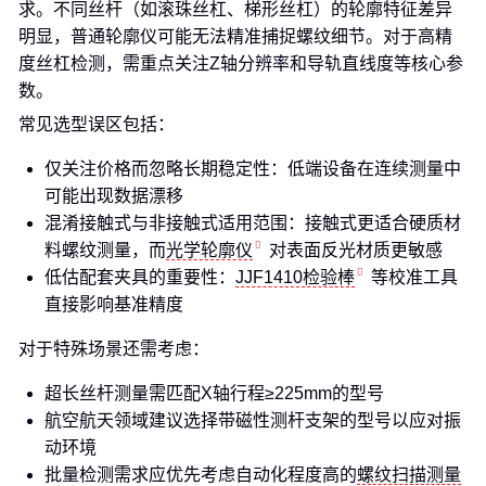
求。不同丝杆（如滚珠丝杠、梯形丝杠）的轮廓特征差异
明显，普通轮廓仪可能无法精准捕捉螺纹细节。对于高精
度丝杠检测，需重点关注Z轴分辨率和导轨直线度等核心参
数。
常见选型误区包括：
仅关注价格而忽略长期稳定性：低端设备在连续测量中
可能出现数据漂移
混淆接触式与非接触式适用范围：接触式更适合硬质材
料螺纹测量，而
光学轮廓仪
对表面反光材质更敏感
低估配套夹具的重要性：
JJF1410检验棒
等校准工具
直接影响基准精度
对于特殊场景还需考虑：
超长丝杆测量需匹配X轴行程≥225mm的型号
航空航天领域建议选择带磁性测杆支架的型号以应对振
动环境
批量检测需求应优先考虑自动化程度高的
螺纹扫描测量