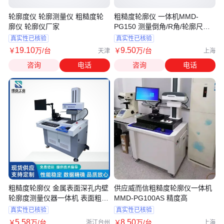
轮廓度仪 轮廓测量仪 粗糙度轮
粗糙度轮廓仪 一体机MMD-
廓仪 轮廓仪厂家
PG150 测量倒角/R角/轮廓尺寸
威而信
真实性已核验
真实性已核验
19
.10
9
.50
￥
万
/台
￥
万
/台
天津
上海
咨询
电话
咨询
电话
粗糙度轮廓仪 金属表面深孔内壁
供应威而信粗糙度轮廓仪一体机
轮廓度测量仪器一体机 表面粗糙
MMD-PG100AS 精度高
度仪
真实性已核验
真实性已核验
5
.58
8
.50
￥
万
/台
￥
万
/台
浙江台州
上海