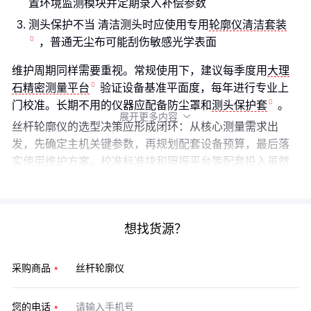
置环境监测模块并定期录入补偿参数
测头保护不当 清洁测头时应使用专用
轮廓仪清洁套装
，普通无尘布可能刮伤敏感光学表面
维护周期同样需要重视。常规使用下，建议每季度用
大理
石精密测量平台
验证设备基准平面度，每年进行专业上
门校准。长期不用的仪器应配备防尘罩和
测头保护套
。
展开更多内容

丝杆轮廓仪的选型决策应形成闭环：从核心测量需求出
发，先确定主机关键参数，再规划配套设备预算，最后落
实使用维护方案。校准标准块和隔振平台等配套投入虽然
增加初期成本，但能显著降低长期测量不确定性。
想找货源？
采购商品
您的电话