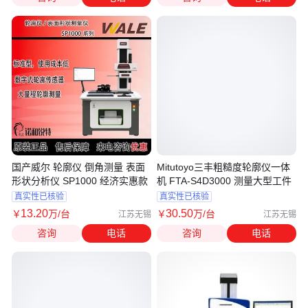
国产威尔 轮廓仪 倒角测量 表面
Mitutoyo三丰粗糙度轮廓仪一体
形状分析仪 SP1000 经济实惠款
机 FTA-S4D3000 测量大型工件
真实性已核验
真实性已核验
13
.20
30
.50
￥
万
/台
￥
万
/台
江苏无锡
江苏无锡
咨询
电话
咨询
电话