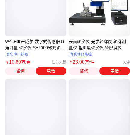
WALE国产威尔 数字式传感器 R
表面轮廓仪 光学轮廓仪 轮廓测
角测量 轮廓仪 SE2000微观轮廓
量仪 粗糙度轮廓仪 轮廓度仪
度测量
真实性已核验
真实性已核验
10
.60
23
.00
￥
万
/台
￥
万
/件
江苏无锡
天津
咨询
电话
咨询
电话