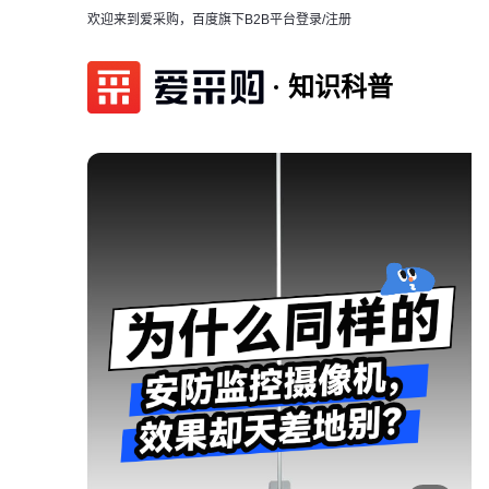
欢迎来到爱采购，百度旗下B2B平台
登录/注册
知识科普