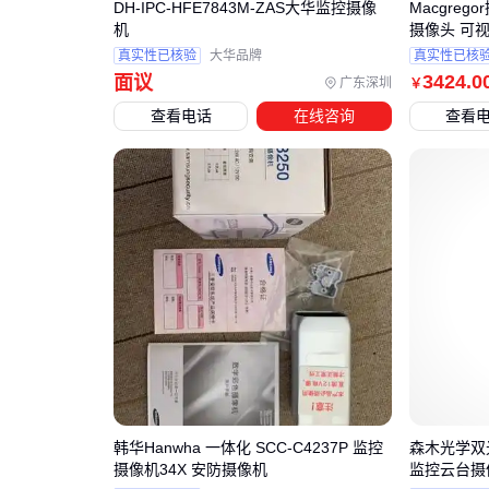
DH-IPC-HFE7843M-ZAS大华监控摄像
Macgreg
机
摄像头 可
真实性已核验
大华品牌
真实性已核
3424
.0
面议
广东深圳
￥
查看电话
在线咨询
查看
韩华Hanwha 一体化 SCC-C4237P 监控
森木光学双
摄像机34X 安防摄像机
监控云台摄