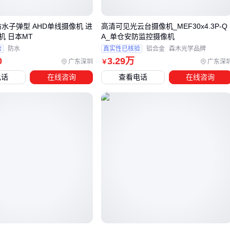
配合更高码率存储方案
防水子弹型 AHD单线摄像机 进
高清可见光云台摄像机_MEF30x4.3P-Q
车载移动型：震动环境优先选择防抖设计和宽电压适配机
机 日本MT
A_单仓安防监控摄像机
型，避免运输途中监控中断
验
防水
真实性已核验
铝合金
森木光学品牌
智能分析型：适用于需要实时行为识别的安检通道，但依赖
0
3
.29
万
广东深圳
广东深
￥
足够算力支撑
电话
在线咨询
查看电话
在线咨询
门禁场景的特殊性在于需要同时解决身份核验与监控记录需
求。带人脸识别的
门禁监控系统
能自动关联进出记录与视频
片段，比单纯增加摄像机点位更高效。这类系统通常集成摆
闸、读卡器等组件，选购时要注意摄像机的识别角度与闸机通
过速度的协调。
零售场所则面临不同挑战——既要威慑盗窃又要避免误报。声
磁
防盗报警器
与监控摄像机的联动方案值得考虑：当报警器
触发时，智能摄像机可自动追踪移动目标并保存证据视频。这
种组合比单纯增加摄像机数量更能平衡成本与效果。