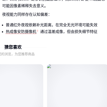
可能因像素稀释失去意义。
夜视能力同样存在认知偏差：
普通红外夜视依赖补光距离，在完全无光环境可能失效
热成像安防摄像机
通过温差成像，但会损失细节特征
混合双光谱机型能兼顾两种场景，但成本显著提升
猜您喜欢
这些核心参数需要与具体监控场景联动评估，而非简单追求数
您的浏览，为您推荐商品
值最大化。下一环节我们将拆解不同环境下的参数组合策略。
二、仓库与停车场：两种典型场景的参数错配风险
高顶棚仓库需要优先考虑垂直视角覆盖，普通枪机可能产生顶
部盲区，而支持镜头俯仰调节的机型能更好适应货架监控需
求。
露天停车场则面临不同挑战：