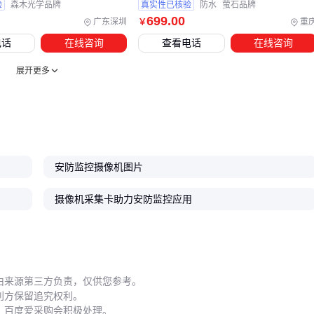
环境适配：户外场景需考虑遮阳罩、
防雷保护器
等防护配
验
森木光学品牌
真实性已核验
防水
萤石品牌
699
.00
件
广东深圳
重
￥
系统兼容：确保摄像机与监控软件、交换机等设备的协议一
电话
在线咨询
查看电话
在线咨询
致
展开更多
以遮阳罩为例，其作用远不止于防晒——合理的设计能避免镜
头眩光，同时兼顾散热通风需求。对于多尘或潮湿环境，还需
选择带
防尘防水罩
的一体化配件。这些细节往往在初期采购
时被忽略，却成为后期维护的主要痛点。
安防监控摄像机图片
五、哪些隐藏成本会在长期使用中显现？
摄像机采集卡助力安防监控应用
安防系统的实际投入不仅包含设备采购成本，更需关注部署后
的隐性支出。例如，摄像机安装角度偏差5度就可能产生监控
区，而重新调整支架位置可能涉及高空作业费用；未预留足够
散热空间的机柜，会导致设备故障率显著上升。
由来源第三方负责，仅供您参考。
利方保留追究权利。
定期维护是保证系统持续有效的关键：
，百度爱采购会积极处理。