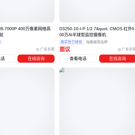
夜间需要对抗车灯眩光，带强光抑制的机型更可靠
冬季低温可能影响普通摄像机启动，宽温机型更稳定
车牌识别需要特殊焦距和补光角度
QNB-7000P 400万像素网络高
D3250-10-I-P 1/2.7&quot; CMOS 红外5
这些场景差异说明，脱离具体环境谈参数配置可能使设备性能
就
00万AI半球型监控摄像机
大打折扣。接下来我们将系统对比不同子类型的适用边界。
验
真实性已核验
海康威视品牌
面议
广东东莞
广东东
三、红外、全景、车载监控如何匹配不同安防场景？
电话
在线咨询
查看电话
在线咨询
当基础参数理解清晰后，实际选型往往卡在细分类型的适用边
界上。
红外夜视摄像机
在低照度仓库表现优异，但强光环境
可能触发过曝；
全景监控摄像头
覆盖范围广，却可能牺牲局
部细节捕捉能力。
关键差异在于：
红外夜视型：适合夜间无辅助光源的厂区周界、地下停车
场，但需注意红外距离与镜头视场角匹配
全景多目型：解决大厅、仓库等大空间无死角监控需求，需