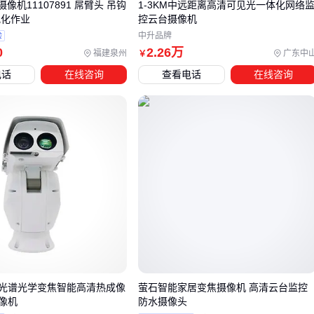
选型决策最后要回到场景的核心风险点：是更需要24小时不间
or摄像机11107891 屌臂头 吊钩
1-3KM中远距离高清可见光一体化网络
视化作业
控云台摄像机
断记录，还是快速响应异常事件？前者侧重存储可靠性，后者
验
中升品牌
依赖智能分析能力。这也将直接影响后续配套设备的选择方
0
2
.26
万
福建泉州
广东中
￥
向。
电话
在线咨询
查看电话
在线咨询
四、为什么配套设备决定了主设备的实际效果？
采购安防监控摄像机后，很多用户会发现实际效果与预期存在
差距，这往往源于配套设备的匹配问题。存储设备、传输线路
和防护配件等周边组件，直接影响主设备的稳定性和成像质
量。例如，高分辨率摄像机若搭配低性能的
监控硬盘
，可能
因写入速度不足导致丢帧；而户外设备缺少遮阳罩等防护配
件，则可能因阳光直射或雨水侵蚀缩短使用寿命。
关键配套组件的选择需遵循三个原则：
性能匹配：如4K摄像机需搭配支持高码流的
网络视频录像机
光谱光学变焦智能高清热成像
萤石智能家居变焦摄像机 高清云台监控
像机
防水摄像头