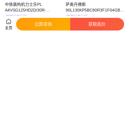
中铁盾构机力士乐PL
萨奥丹佛斯
A4VSG125HD2D/30R-
90L130KP5BC80R3F1F04GBA35
VZB10K339F-S2155 液压泵
液压泵
真实性已核验
真实性已核验
4
.80
3
.60
立即咨询
获取底价
￥
万
/台
￥
万
/台
浙江宁波
浙江宁波
主页
咨询
电话
咨询
电话
轻量化平板车 程力平板车 配件
联合收割机
齐全
90R075NA5NN80L3C7D03GLA42
液压泵
真实性已核验
4
.70
9500
.00
￥
万
/辆
￥
/台
湖北随州
浙江宁波