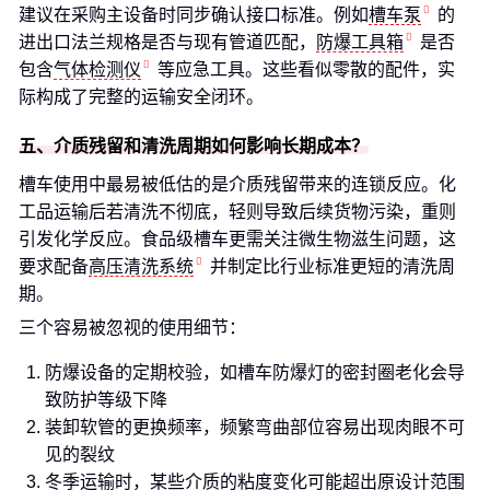
建议在采购主设备时同步确认接口标准。例如
槽车泵
的
进出口法兰规格是否与现有管道匹配，
防爆工具箱
是否
包含
气体检测仪
等应急工具。这些看似零散的配件，实
际构成了完整的运输安全闭环。
五、介质残留和清洗周期如何影响长期成本？
槽车使用中最易被低估的是介质残留带来的连锁反应。化
工品运输后若清洗不彻底，轻则导致后续货物污染，重则
引发化学反应。食品级槽车更需关注微生物滋生问题，这
要求配备
高压清洗系统
并制定比行业标准更短的清洗周
期。
三个容易被忽视的使用细节：
防爆设备的定期校验，如槽车防爆灯的密封圈老化会导
致防护等级下降
装卸软管的更换频率，频繁弯曲部位容易出现肉眼不可
见的裂纹
冬季运输时，某些介质的粘度变化可能超出原设计范围