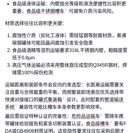
食品级液体运输：内壁抛光等级和清洗便捷性比容积更
重要，
食品级不锈钢槽车
可避免介质污染风险。
材质选择往往比容积更关键：
腐蚀性介质（如化工液体）需硅锰钢等耐腐材质，普通
碳钢罐体可能因晶间腐蚀引发安全隐患
食品级酒精等溶剂运输要求316L不锈钢内壁，粗糙度需
低于0.8μm
高压气体运输必须采用整体旋压成型的Q345R钢材，焊
缝需100%探伤检测
运输距离和装卸条件会反向约束选型：长距离运输需要关
注自重与合规载重的平衡，而频繁装卸场景应优先选择带
快速对接接口的
罐式集装箱
设计。此时配套的
管道输送
系统
兼容性可能比槽车本身参数更影响效率。
最后需验证特种认证的完备性：
危险品运输车
需随车携
带罐体检验报告和紧急切断装置认证，
食品级槽车
要有F
DA或GB4806材质证明。这些隐性要求往往在采购后期才