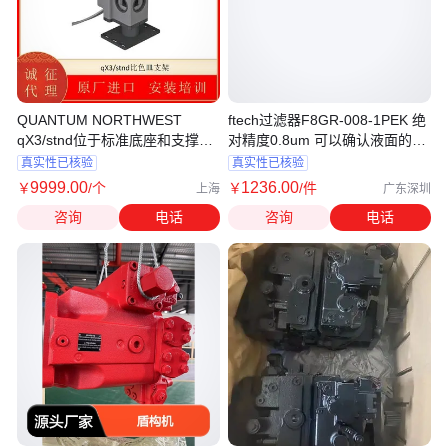
QUANTUM NORTHWEST
ftech过滤器F8GR-008-1PEK 绝
qX3/stnd位于标准底座和支撑柱
对精度0.8um 可以确认液面的状
上的比色皿支架
态
真实性已核验
真实性已核验
9999
.00
1236
.00
￥
/个
￥
/件
上海
广东深圳
咨询
电话
咨询
电话