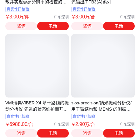
散并实现更高分辨率的检查的模
光输出/PFB3(A)系列
型
真实性已核验
真实性已核验
3
.00
3
.00
￥
万
/件
￥
万
/台
广东深圳
广东深圳
咨询
电话
咨询
电话
VMI瑞典VIBER X4 基于路线的振
sios-precision/纳米振动分析仪/
动分析仪 先进的状态维护而开发
用于微结构和 MEMS 的测振系
高精度
统
真实性已核验
真实性已核验
6988
.00
2
.90
￥
/台
￥
万
/台
广东深圳
广东深圳
咨询
电话
咨询
电话