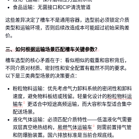
食品运输：无菌接口和CIP清洗管道
这些差异决定了槽车不是通用容器，选型前必须锁定介质
类型和运输环境，否则后续改造成本可能超过初始采购差
价。
三、如何根据运输场景匹配槽车关键参数？
槽车选型的核心矛盾在于：看似相似的载重和容积背后，
不同介质对材质、密封性和安全配置有截然不同的要求。
以下是三类典型场景的决策要点：
粉粒物料运输：优先考虑气力卸料系统的密闭性和卸料
速度，避免物料板结或残留。轻量化设计的
粉粒物料运
输车
更适合中短途高频运输，而大容积车型适合集中
配送场景。
液化气体运输：必须匹配介质特性——低温液化气需要
双层真空绝热结构，
易燃气体运输车
则需前置排气管
和防爆胎装置。国六排放标准是当前合规底线。