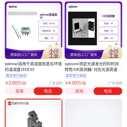
tekhne/适用于高湿度和恶劣环境
optcom/测定光源发光时的时间
的温湿度计EE33
特性/OE探测器/ 对应光波高速变
化
真实性已核验
真实性已核验
3
.00
4
.00
￥
万
/台
￥
万
/台
广东深圳
广东深圳
咨询
电话
咨询
电话