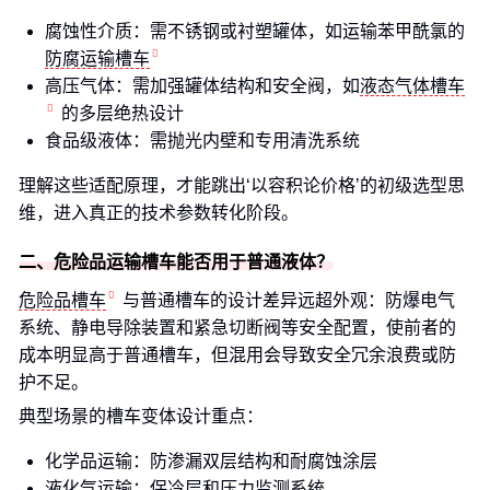
腐蚀性介质：需不锈钢或衬塑罐体，如运输苯甲酰氯的
防腐运输槽车
高压气体：需加强罐体结构和安全阀，如
液态气体槽车
的多层绝热设计
食品级液体：需抛光内壁和专用清洗系统
理解这些适配原理，才能跳出‘以容积论价格’的初级选型思
维，进入真正的技术参数转化阶段。
二、危险品运输槽车能否用于普通液体？
危险品槽车
与普通槽车的设计差异远超外观：防爆电气
系统、静电导除装置和紧急切断阀等安全配置，使前者的
成本明显高于普通槽车，但混用会导致安全冗余浪费或防
护不足。
典型场景的槽车变体设计重点：
化学品运输：防渗漏双层结构和耐腐蚀涂层
液化气运输：保冷层和压力监测系统