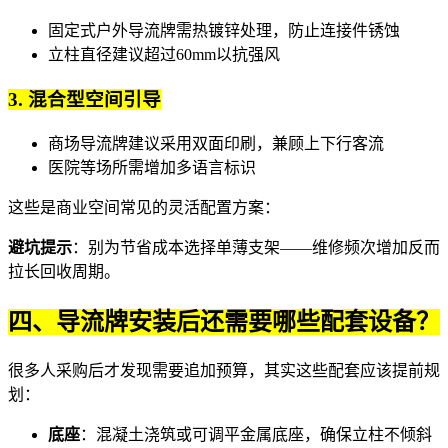
固定式
户外导流牌
需热镀锌处理，防止连接件锈蚀
立柱直径建议超过60mm以抗强风
3. 混合型空间引导
商场导流牌
建议采用双面印刷，兼顾上下行客流
医院等场所需增加多语言标识
这些是商业空间常见的灵活配置方案：
避坑提示
：别为节省成本选择单薄支架——维修频次增加反而
拉长回收周期。
四、导流牌安装后还需要哪些配套设备？
很多人采购后才发现需要追加预算，其实这些配套应该提前规
划：
底座
：混凝土浇筑或可调平金属底座，确保立柱不倾斜