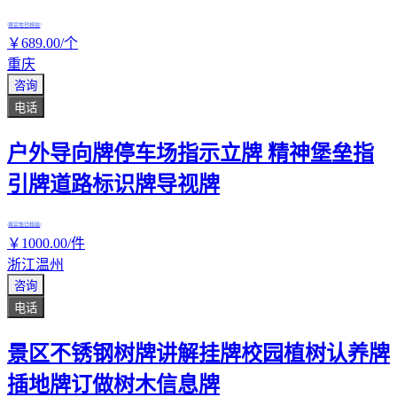
真实性已核验
￥
689
.00
/个
重庆
咨询
电话
户外导向牌停车场指示立牌 精神堡垒指
引牌道路标识牌导视牌
真实性已核验
￥
1000
.00
/件
浙江温州
咨询
电话
景区不锈钢树牌讲解挂牌校园植树认养牌
插地牌订做树木信息牌