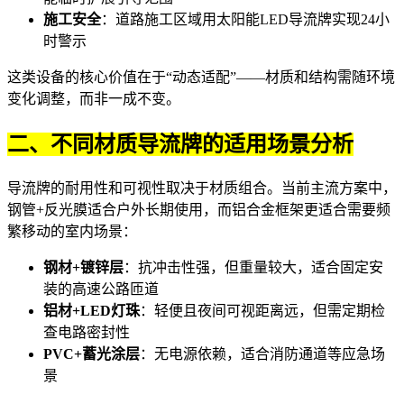
施工安全
：道路施工区域用太阳能
LED导流牌
实现24小
时警示
这类设备的核心价值在于“动态适配”——材质和结构需随环境
变化调整，而非一成不变。
二、不同材质导流牌的适用场景分析
导流牌的耐用性和可视性取决于材质组合。当前主流方案中，
钢管+反光膜适合户外长期使用，而铝合金框架更适合需要频
繁移动的室内场景：
钢材+镀锌层
：抗冲击性强，但重量较大，适合固定安
装的高速公路匝道
铝材+LED灯珠
：轻便且夜间可视距离远，但需定期检
查电路密封性
PVC+蓄光涂层
：无电源依赖，适合消防通道等应急场
景