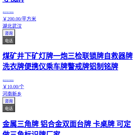
真实性已核验
￥
200
.00
/平方米
湖北武汉
咨询
电话
煤矿井下矿灯牌一炮三检联锁牌自救器牌
洗衣牌便携仪乘车牌警戒牌铝制铭牌
真实性已核验
￥
10
.00
/个
河南新乡
咨询
电话
金属三角牌 铝合金双面台牌 卡桌牌 可定
做三角标识牌厂家