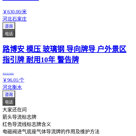
￥
630
.00
/米
河北石家庄
咨询
电话
路博安 模压 玻璃钢 导向牌导 户外景区
指引牌 耐用10年 警告牌
真实性已核验
￥
96
.01
/个
河北衡水
咨询
电话
大家还在问
箭头导流标志牌
红色导流线标志牌含义
电磁阀进气底座气体导流牌的作用及维护方法