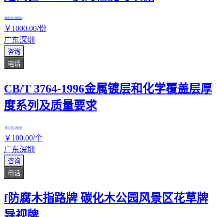
真实性已核验
￥
1000
.00
/份
广东深圳
咨询
电话
CB/T 3764-1996金属镀层和化学覆盖层厚
度系列及质量要求
真实性已核验
￥
100
.00
/个
广东深圳
咨询
电话
f防腐木指路牌 碳化木公园风景区花草牌
导视牌