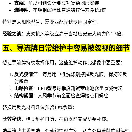
支架
：角度可调设计能应对复杂地形安装
连接件
：不锈钢螺栓比普通镀锌件寿命长3倍
特别是太阳能型号，需要匹配光伏专用固定件：
经验之谈
：支架抗风等级应高于当地历史最大风力的1.5倍。
五、导流牌日常维护中容易被忽视的细节
想让导流牌持续发挥作用，这些维护动作比想象中更重要：
反光膜清洁
：每月用中性洗涤剂擦拭
反光膜
，保持逆反
射系数
电路检查
：LED型号每季度测试蓄电池容量衰减情况
结构紧固
：大风季节前全面检查焊接点和螺栓
替换用反光材料建议预留10%余量：
长效秘诀
：建立维护日历，在雨季前完成防锈补漆。
选导流牌本质是选一套动线管理方案，从
户外导流牌
的耐候性