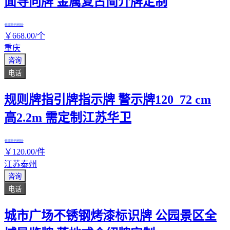
面导向牌 金属复古简介牌定制
真实性已核验
￥
668
.00
/个
重庆
咨询
电话
规则牌指引牌指示牌 警示牌120_72 cm
高2.2m 需定制江苏华卫
真实性已核验
￥
120
.00
/件
江苏泰州
咨询
电话
城市广场不锈钢烤漆标识牌 公园景区全