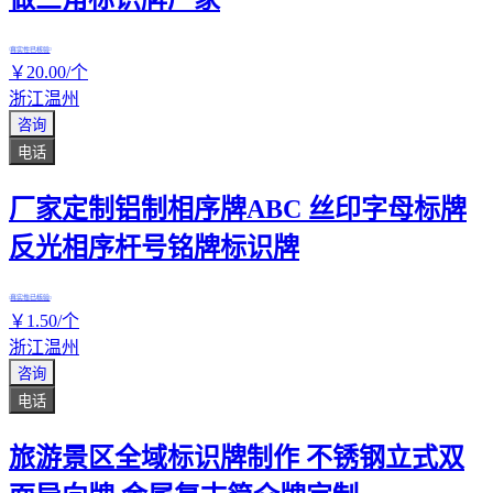
真实性已核验
￥
20
.00
/个
浙江温州
咨询
电话
厂家定制铝制相序牌ABC 丝印字母标牌
反光相序杆号铭牌标识牌
真实性已核验
￥
1
.50
/个
浙江温州
咨询
电话
旅游景区全域标识牌制作 不锈钢立式双