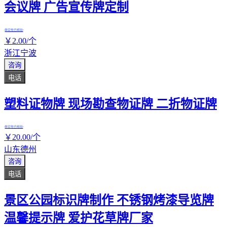
会议牌 广告宣传牌定制
真实性已核验
￥
2
.00
/个
浙江宁波
咨询
电话
塑料证物牌 现场勘查物证牌 二折物证牌
真实性已核验
￥
20
.00
/个
山东德州
咨询
电话
景区公园标识牌制作 不锈钢烤漆导览牌
温馨提示牌 爱护花草牌厂家