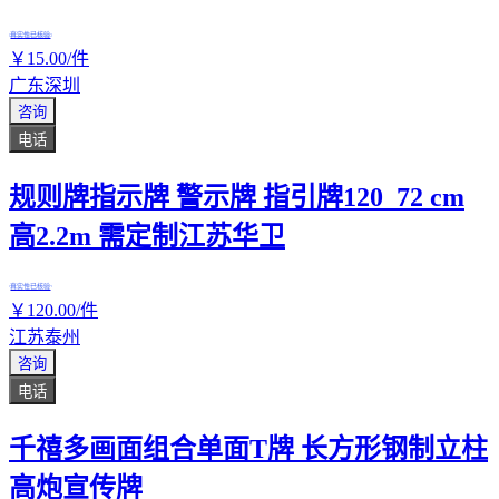
真实性已核验
￥
15
.00
/件
广东深圳
咨询
电话
规则牌指示牌 警示牌 指引牌120_72 cm
高2.2m 需定制江苏华卫
真实性已核验
￥
120
.00
/件
江苏泰州
咨询
电话
千禧多画面组合单面T牌 长方形钢制立柱
高炮宣传牌