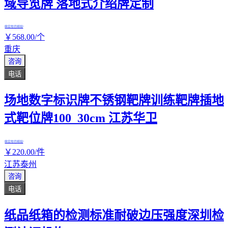
域导览牌 落地式介绍牌定制
真实性已核验
￥
568
.00
/个
重庆
咨询
电话
场地数字标识牌不锈钢靶牌训练靶牌插地
式靶位牌100_30cm 江苏华卫
真实性已核验
￥
220
.00
/件
江苏泰州
咨询
电话
纸品纸箱的检测标准耐破边压强度深圳检