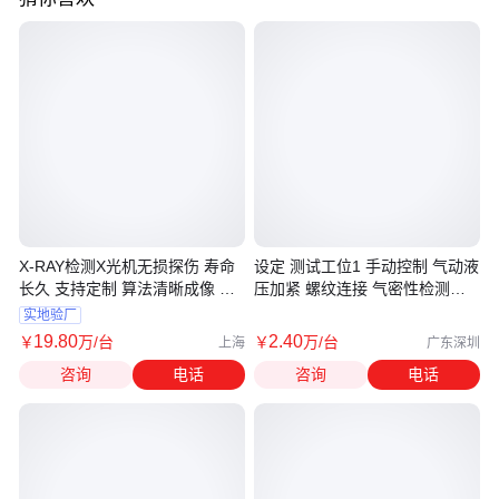
X-RAY检测X光机无损探伤 寿命
设定 测试工位1 手动控制 气动液
长久 支持定制 算法清晰成像 检
压加紧 螺纹连接 气密性检测装
测快速
置
实地验厂
19
.80
2
.40
￥
万
/台
￥
万
/台
上海
广东深圳
咨询
电话
咨询
电话