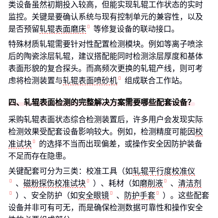
类设备虽然初期投入较高，但能实现轧辊工作状态的实时
监控。关键是要确认系统与现有控制单元的兼容性，以及
是否预留
轧辊表面磨床
等修复设备的联动接口。
特殊材质轧辊需要针对性配置检测模块。例如等离子喷涂
后的陶瓷涂层轧辊，建议搭配能同时检测涂层厚度和基体
表面形貌的复合探头。而高频次更换的轧辊产线，则可考
虑将检测装置与
轧辊表面喷砂机
组成联合工作站。
四、轧辊表面检测的完整解决方案需要哪些配套设备？
采购轧辊表面状态综合检测装置后，许多用户会发现实际
检测效果受配套设备影响较大。例如，检测精度可能因
校
准试块
的选择不当而出现偏差，或操作安全因防护装备
不足而存在隐患。
关键配套可分为三类：校准工具（如
轧辊平行度校准仪
、
磁粉探伤校准试块
）、耗材（如
磨削液
、
清洁剂
）、安全防护（如
安全眼镜
、
防护手套
）。这些配套
设备并非可有可无，而是确保检测数据可靠性和操作安全