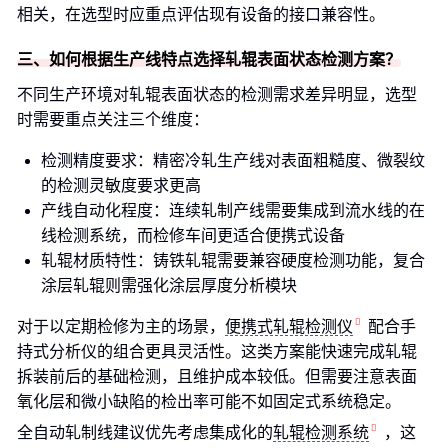
相关，在选型时应重点评估现有设备的接口兼容性。
三、如何根据生产线特点选择轧辊表面状态检测方案？
不同生产环境对轧辊表面状态的检测需求差异明显，选型
时需要重点关注三个维度：
检测精度要求：精密冷轧生产线对表面粗糙度、微裂纹
的检测灵敏度要求更高
产线自动化程度：连续轧制产线需要集成到流水线的在
线检测系统，而检修车间更适合便携式设备
轧辊材质特性：铸铁轧辊需要兼容硬度检测功能，复合
涂层轧辊则需强化涂层厚度分析模块
对于以定期检修为主的场景，
便携式轧辊检测仪
配合手
持式分析仪的组合更具灵活性。这类方案能快速完成轧辊
拆装前后的基础检测，且维护成本较低。但需要注意表面
氧化层和微小缺陷的检出率可能不如固定式系统稳定。
全自动轧制线建议优先考虑集成化的
轧辊检测系统
，这