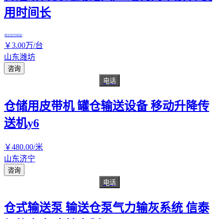
用时间长
真实性已核验
￥
3
.00
万
/台
山东潍坊
咨询
电话
仓储用皮带机 罐仓输送设备 移动升降传
送机y6
￥
480
.00
/米
山东济宁
咨询
电话
仓式输送泵 输送仓泵气力输灰系统 信泰