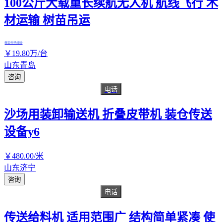
100公斤大载重长续航无人机 航线飞行 木
材运输 树苗吊运
真实性已核验
￥
19
.80
万
/台
山东青岛
咨询
电话
沙场用装卸输送机 折叠皮带机 装仓传送
设备y6
￥
480
.00
/米
山东济宁
咨询
电话
传送给料机 适用范围广 结构简单紧凑 使