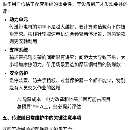
很多用户低估了配套系统的重要性，等设备到厂才发现要补的
课：
动力单元
传送带电机
的功率不是越大越好，要计算峰值载荷下的扭
矩需求。摆线针轮减速电机适合频繁启停场景，斜齿轮款
则更安静耐用
支撑系统
输送带托辊支架
的间距很有讲究：间距太大导致下垂，太
小增加摩擦阻力。矿用场景要选加厚碳钢材质的防爆款
安全防护
急停装置、防夹手挡板、过载保护器一个都不能少，特别
是有人员交叉作业的区域
⚠️ 隐藏成本：电力改造和地基加固可能占项目
总预算15%以上，务必提前评估
五、传送舱日常维护中的关键注意事项
这些实操经验能帮你延长设备寿命：