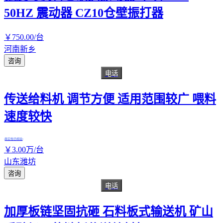
50HZ 震动器 CZ10仓壁振打器
￥
750
.00
/台
河南新乡
咨询
电话
传送给料机 调节方便 适用范围较广 喂料
速度较快
真实性已核验
￥
3
.00
万
/台
山东潍坊
咨询
电话
加厚板链坚固抗砸 石料板式输送机 矿山