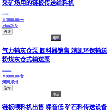
采矿场用的链板传送给料机
实地验商
￥
3800
.00
/米
河南新乡
咨询
电话
气力输灰仓泵 卸料器销售 靖凯环保输送
粉煤灰仓式输送泵
真实性已核验
￥
9900
.00
/台
河南郑州
咨询
电话
链板喂料机出售 噪音低 矿石料传送设备