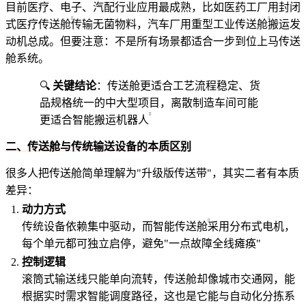
目前医疗、电子、汽配行业应用最成熟，比如医药工厂用封闭
式
医疗传送舱
传输无菌物料，汽车厂用重型
工业传送舱
搬运发
动机总成。但要注意：不是所有场景都适合一步到位上马传送
舱系统。
🔍
关键结论
：传送舱更适合工艺流程稳定、货
品规格统一的中大型项目，离散制造车间可能
更适合
智能搬运机器人
二、传送舱与传统输送设备的本质区别
很多人把传送舱简单理解为"升级版传送带"，其实二者有本质
差异：
动力方式
传统设备依赖集中驱动，而
智能传送舱
采用分布式电机，
每个单元都可独立启停，避免"一点故障全线瘫痪"
控制逻辑
滚筒式输送线只能单向流转，传送舱却像城市交通网，能
根据实时需求智能调度路径，这也是它能与
自动化分拣系