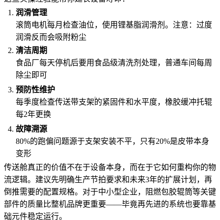
润滑管理
滚筒电机
每月检查油位，使用锂基脂润滑剂。注意：过度
润滑反而会吸附粉尘
清洁周期
食品厂每天停机后要用食品级清洗剂处理，普通车间每周
除尘即可
预防性维护
每季度检查
传送带支架
的紧固件和水平度，橡胶缓冲托辊
每2年更换
故障溯源
80%的跑偏问题源于支架安装不平，只有20%是皮带本身
变形
传送舱真正的价值不在于设备本身，而在于它如何重构你的物
流逻辑。建议先明确生产节拍要求和未来3年的扩展计划，再
倒推需要的配置规格。对于中小型企业，
阻燃包胶辊筒
等关键
部件的质量比整机品牌更重要——毕竟再先进的系统也要靠基
础元件稳定运行。