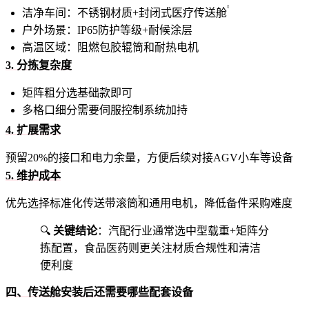
洁净车间：不锈钢材质+封闭式
医疗传送舱
户外场景：IP65防护等级+耐候涂层
高温区域：阻燃包胶辊筒和耐热电机
3. 分拣复杂度
矩阵粗分选基础款即可
多格口细分需要伺服控制系统加持
4. 扩展需求
预留20%的接口和电力余量，方便后续对接
AGV小车
等设备
5. 维护成本
优先选择标准化
传送带滚筒
和通用电机，降低备件采购难度
🔍
关键结论
：汽配行业通常选中型载重+矩阵分
拣配置，食品医药则更关注材质合规性和清洁
便利度
四、传送舱安装后还需要哪些配套设备