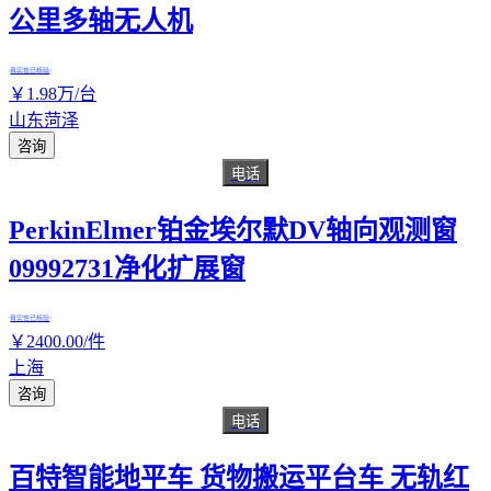
公里多轴无人机
真实性已核验
￥
1
.98
万
/台
山东菏泽
咨询
电话
PerkinElmer铂金埃尔默DV轴向观测窗
09992731净化扩展窗
真实性已核验
￥
2400
.00
/件
上海
咨询
电话
百特智能地平车 货物搬运平台车 无轨红