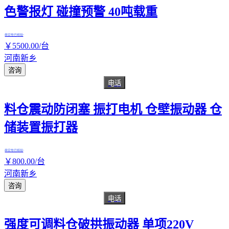
色警报灯 碰撞预警 40吨载重
真实性已核验
￥
5500
.00
/台
河南新乡
咨询
电话
料仓震动防闭塞 振打电机 仓壁振动器 仓
储装置振打器
真实性已核验
￥
800
.00
/台
河南新乡
咨询
电话
强度可调料仓破拱振动器 单项220V