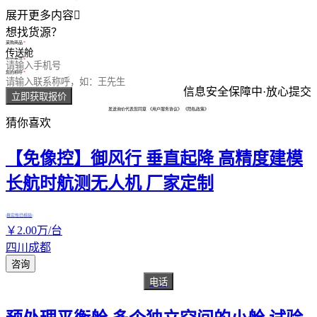
展开更多内容

想找货源？
采购商品
您的电话
您的称呼
信息安全保障中·放心提交
立即获取报价
发送询价代表您同意
《用户服务协议》
《隐私政策》
猜你喜欢
【免像控】御风行 垂直起降 高精度建模
长航时航测无人机 厂家定制
真实性已核验
￥
2
.00
万
/台
四川成都
咨询
电话