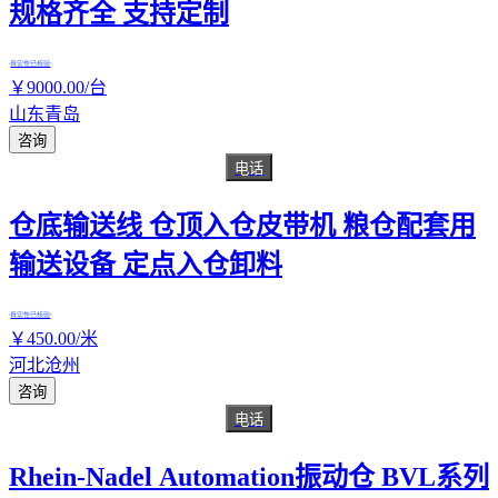
规格齐全 支持定制
真实性已核验
￥
9000
.00
/台
山东青岛
咨询
电话
仓底输送线 仓顶入仓皮带机 粮仓配套用
输送设备 定点入仓卸料
真实性已核验
￥
450
.00
/米
河北沧州
咨询
电话
Rhein-Nadel Automation振动仓 BVL系列