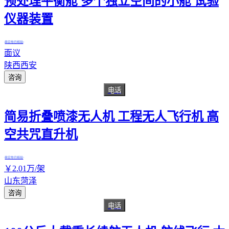
预处理平衡舱 多个独立空间的小舱 试验
仪器装置
真实性已核验
面议
陕西西安
咨询
电话
简易折叠喷漆无人机 工程无人飞行机 高
空共咒直升机
真实性已核验
￥
2
.01
万
/架
山东菏泽
咨询
电话