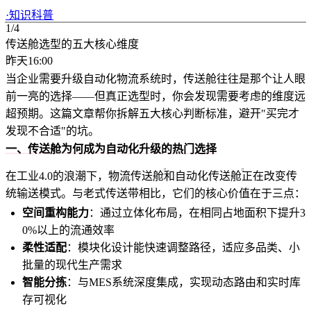
·
知识科普
1/4
传送舱选型的五大核心维度
昨天16:00
当企业需要升级自动化物流系统时，传送舱往往是那个让人眼
前一亮的选择——但真正选型时，你会发现需要考虑的维度远
超预期。这篇文章帮你拆解五大核心判断标准，避开"买完才
发现不合适"的坑。
一、传送舱为何成为自动化升级的热门选择
在工业4.0的浪潮下，
物流传送舱
和
自动化传送舱
正在改变传
统输送模式。与老式传送带相比，它们的核心价值在于三点：
空间重构能力
：通过立体化布局，在相同占地面积下提升3
0%以上的流通效率
柔性适配
：模块化设计能快速调整路径，适应多品类、小
批量的现代生产需求
智能分拣
：与MES系统深度集成，实现动态路由和实时库
存可视化