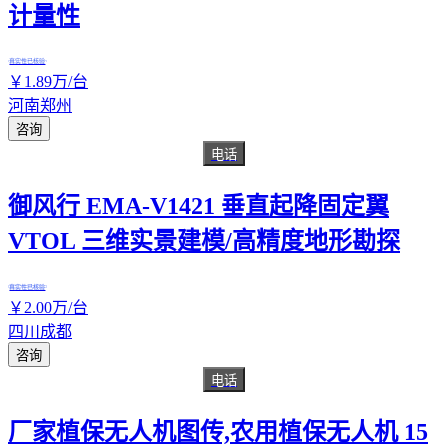
计量性
真实性已核验
￥
1
.89
万
/台
河南郑州
咨询
电话
御风行 EMA-V1421 垂直起降固定翼
VTOL 三维实景建模/高精度地形勘探
真实性已核验
￥
2
.00
万
/台
四川成都
咨询
电话
厂家植保无人机图传,农用植保无人机 15