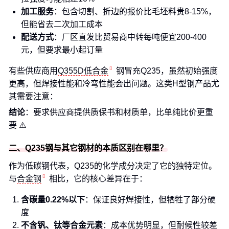
加工服务
：包含切割、折边的报价比毛坯料贵8-15%，
但能省去二次加工成本
配送方式
：厂区直发比贸易商中转每吨便宜200-400
元，但要求最小起订量
有些供应商用
Q355D低合金
钢冒充Q235，虽然初始强度
更高，但焊接性能和冷弯性能会出问题。这类H型钢产品尤
其需要注意：
结论
：要求供应商提供质保书和材质单，比单纯比价更重
要 ⚠️
二、Q235钢与其它钢材的本质区别在哪里？
作为低碳钢代表，Q235的化学成分决定了它的独特定位。
与
合金钢
相比，它的核心差异在于：
含碳量0.22%以下
：保证良好焊接性，但牺牲了部分硬
度
不含钒、钛等合金元素
：成本优势明显，但耐候性较差