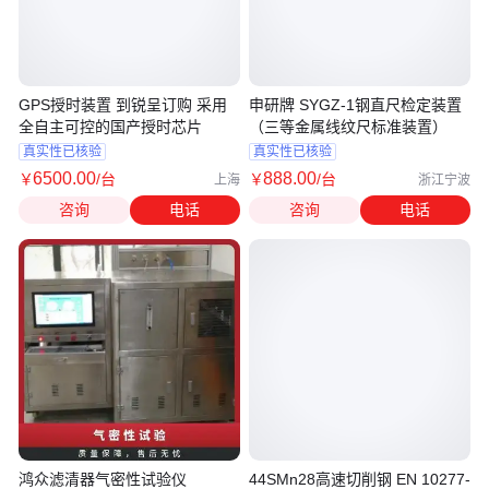
GPS授时装置 到锐呈订购 采用
申研牌 SYGZ-1钢直尺检定装置
全自主可控的国产授时芯片
（三等金属线纹尺标准装置）
真实性已核验
真实性已核验
6500
.00
888
.00
￥
/台
￥
/台
上海
浙江宁波
咨询
电话
咨询
电话
鸿众滤清器气密性试验仪
44SMn28高速切削钢 EN 10277-