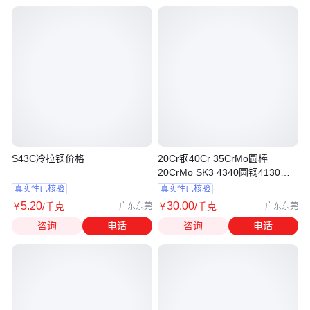
S43C冷拉钢价格
20Cr钢40Cr 35CrMo圆棒
20CrMo SK3 4340圆钢4130油
钢D2 60SI2Mn
真实性已核验
真实性已核验
5
.20
30
.00
￥
/千克
￥
/千克
广东东莞
广东东莞
咨询
电话
咨询
电话