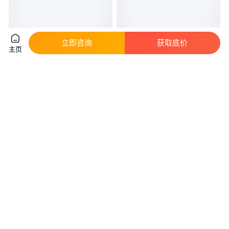
立即咨询
获取底价
主页
经销十年SKT3钢 板材 现货库存
42CrMo高强度钢 42CrMo抗拉
3Cr2MoWVNi钢 棒材
强度
真实性已核验
真实性已核验
89
.00
18
.00
￥
/千克
￥
/个
上海
咨询
电话
咨询
电话