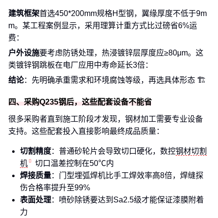
建筑框架
首选450*200mm规格H型钢，翼缘厚度不低于9m
m。某工程案例显示，采用理算计重方式比过磅省6%运
费：
户外设施
要考虑防锈处理，热浸镀锌层厚度应≥80μm。这
类镀锌钢跳板在电厂应用中寿命延长3倍：
结论
：先明确承重需求和环境腐蚀等级，再选具体形态 🏗️
四、采购Q235钢后，这些配套设备不能省
很多采购者直到施工阶段才发现，钢材加工需要专业设备
支持。这些配套投入直接影响最终成品质量：
切割精度
：普通砂轮片会导致切口硬化，数控
钢材切割
机
切口温差控制在50℃内
焊接质量
：门型埋弧焊机比手工焊效率高8倍，焊缝探
伤合格率提升至99%
表面处理
：喷砂除锈要达到Sa2.5级才能保证漆膜附着
力