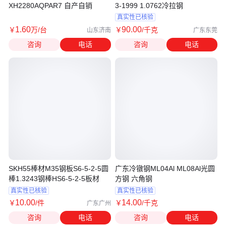
XH2280AQPAR7 自产自销
3-1999 1.0762冷拉钢
真实性已核验
1
.60
90
.00
￥
万
/台
￥
/千克
山东济南
广东东莞
咨询
电话
咨询
电话
SKH55棒材M35钢板S6-5-2-5圆
广东冷镦钢ML04Al ML08Al光圆
棒1.3243钢棒HS6-5-2-5板材
方钢 六角钢
真实性已核验
真实性已核验
10
.00
14
.00
￥
/件
￥
/千克
广东广州
咨询
电话
咨询
电话