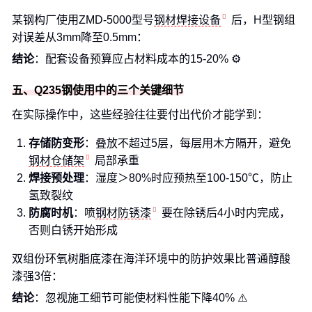
某钢构厂使用ZMD-5000型号
钢材焊接设备
后，H型钢组
对误差从3mm降至0.5mm：
结论
：配套设备预算应占材料成本的15-20% ⚙️
五、Q235钢使用中的三个关键细节
在实际操作中，这些经验往往要付出代价才能学到：
存储防变形
：叠放不超过5层，每层用木方隔开，避免
钢材仓储架
局部承重
焊接预处理
：湿度＞80%时应预热至100-150℃，防止
氢致裂纹
防腐时机
：喷
钢材防锈漆
要在除锈后4小时内完成，
否则白锈开始形成
双组份环氧树脂底漆在海洋环境中的防护效果比普通醇酸
漆强3倍：
结论
：忽视施工细节可能使材料性能下降40% ⚠️