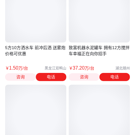
5方10方洒水车 前冲后洒 送雾炮
致富机器水泥罐车 拥有12方搅拌
价格可优惠
车幸福正在向你招手
1
.50
37
.20
￥
万
/台
￥
万
/台
黑龙江双鸭山
湖北随州
咨询
电话
咨询
电话