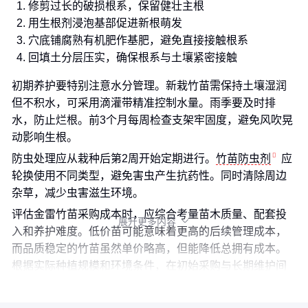
修剪过长的破损根系，保留健壮主根
用生根剂浸泡基部促进新根萌发
穴底铺腐熟有机肥作基肥，避免直接接触根系
回填土分层压实，确保根系与土壤紧密接触
初期养护要特别注意水分管理。新栽竹苗需保持土壤湿润
但不积水，可采用滴灌带精准控制水量。雨季要及时排
水，防止烂根。前3个月每周检查支架牢固度，避免风吹晃
动影响生根。
防虫处理应从栽种后第2周开始定期进行。
竹苗防虫剂
应
轮换使用不同类型，避免害虫产生抗药性。同时清除周边
杂草，减少虫害滋生环境。
评估金雷竹苗采购成本时，应综合考量苗木质量、配套投
展开更多内容

入和养护难度。低价苗可能意味着更高的后续管理成本，
而品质稳定的竹苗虽然单价略高，但能降低总拥有成本。
根据实际种植规模和环境条件，在初始采购与长期维护间
找到平衡点才是理性决策。