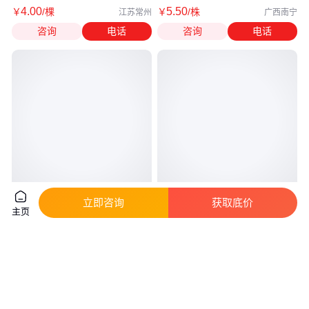
4
.00
5
.50
￥
/棵
￥
/株
江苏常州
广西南宁
咨询
电话
咨询
电话
金镶玉竹苗 人面竹 青竹苗毛竹
产地直发金镶玉竹苗 送货上门包
立即咨询
获取底价
主页
罗汉竹苗盆栽 公园庭院绿化
邮 欢迎来电洽谈经验分享
真实性已核验
真实性已核验
4
.50
0
.98
￥
/棵
￥
/棵
四川成都
福建泉州
咨询
电话
咨询
电话