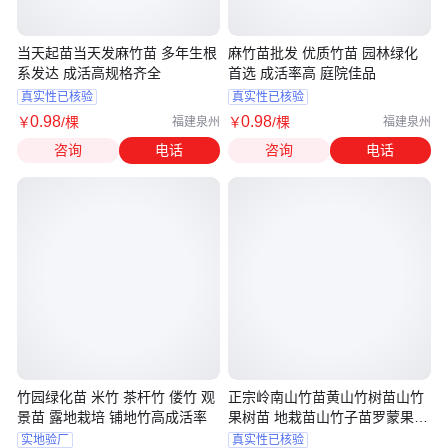
当天起苗当天发麻竹苗 多年生根
麻竹苗批发 优质竹苗 园林绿化
系发达 成活高规格齐全
首选 成活率高 庭院佳品
真实性已核验
真实性已核验
0
.98
0
.98
￥
/棵
￥
/棵
福建泉州
福建泉州
咨询
电话
咨询
电话
竹园绿化苗 米竹 茶杆竹 偻竹 观
正宗岭南山竹苗黄山竹树苗山竹
景苗 露地栽培 铺地竹高成活率
果树苗 地栽苗山竹子苗罗蒙果树
苗
实地验厂
真实性已核验