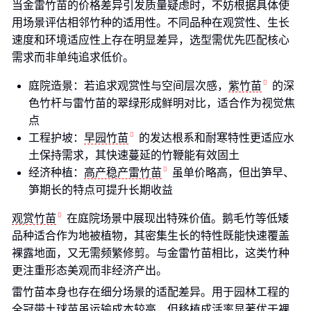
当金雷竹苗的价格差异引发质量疑虑时，不妨根据具体使
用场景评估相邻竹种的适用性。不同品种在观赏性、生长
速度和环境适应性上存在明显差异，选型需优先匹配核心
需求而非单纯追求低价。
庭院造景：若追求观赏性与空间层次感，
紫竹苗
的深
色竹杆与雷竹苗的翠绿形成鲜明对比，适合作为视觉焦
点
工程护坡：
早园竹苗
的发达根系和耐寒特性更适应水
土保持需求，其快速蔓延的竹鞭能有效固土
经济种植：
高产稳产雷竹苗
虽单价略高，但出笋早、
笋期长的特点可提升长期收益
观赏竹苗
在庭院场景中展现出特殊价值。鹅毛竹等低矮
品种适合作为地被植物，其密集生长的特性既能快速覆盖
裸露地面，又无需频繁修剪。与金雷竹苗相比，这类竹种
更注重形态美观而非经济产出。
雷竹苗本身也存在细分场景的适配差异。用于园林工程的
全冠带土球苗虽运输成本较高，但移植成活率显著优于裸