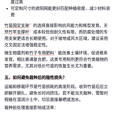
度过高
可定制尺寸的遮阳网能更好匹配种植密度，减少材料浪
费
竹苗固定支架
的选择直接影响抗风能力和株型发育。天
然
竹竿支撑杆
成本较低但耐久性有限，而防腐处理的专
用支架更适合长期使用。对于坡地或风大区域，建议采用
交叉固定法增强稳定性。
微生物菌剂和
竹子专用肥料
能改善土壤环境，促进根系
发育。相比普通复合肥，这类专用制剂更符合竹类植物的
营养需求，尤其对低价竹苗的恢复生长尤为重要。
五、如何避免栽种后的隐性损失？
运输和移栽环节是竹苗损耗的高发阶段。收到竹苗后应立
即解开捆扎，避免长时间挤压。若不能当天栽种，需暂时
假植在湿润沙土中，切忌直接暴晒或泡水。
栽种前处理直接影响成活率：