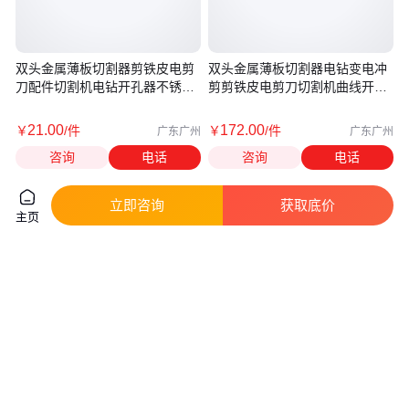
双头金属薄板切割器剪铁皮电剪
双头金属薄板切割器电钻变电冲
刀配件切割机电钻开孔器不锈钢
剪剪铁皮电剪刀切割机曲线开孔
板
器
21
.00
172
.00
￥
/件
￥
/件
广东广州
广东广州
咨询
电话
咨询
电话
立即咨询
获取底价
主页
消防救援金属切割机混凝土环锯
双金属带锯条 3505锯床切割高
K970Ring无齿切割锯 环形锯
速钢合金钢木工金属锯条 易维护