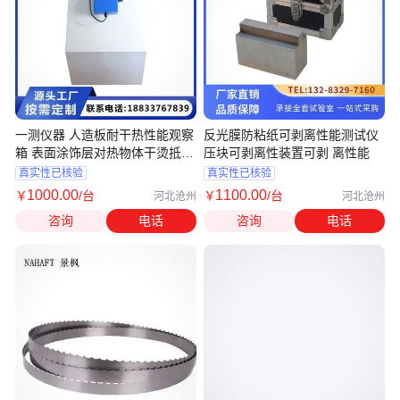
一测仪器 人造板耐干热性能观察
反光膜防粘纸可剥离性能测试仪
箱 表面涂饰层对热物体干烫抵抗
压块可剥离性装置可剥 离性能
能力
真实性已核验
真实性已核验
1000
.00
1100
.00
￥
/台
￥
/台
河北沧州
河北沧州
咨询
电话
咨询
电话