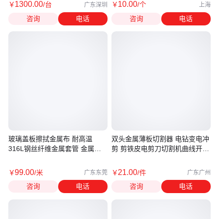
1300
.00
10
.00
￥
/台
￥
/个
广东深圳
上海
咨询
电话
咨询
电话
玻璃盖板擦拭金属布 耐高温
双头金属薄板切割器 电钻变电冲
316L钢丝纤维金属套管 金属超
剪 剪铁皮电剪刀切割机曲线开孔
导静电带
器
99
.00
21
.00
￥
/米
￥
/件
广东东莞
广东广州
咨询
电话
咨询
电话