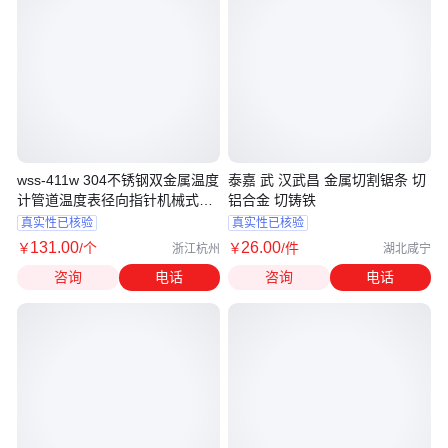
wss-411w 304不锈钢双金属温度
泰嘉 武 汉武昌 金属切割锯条 切
计管道温度表径向指针机械式插
铝合金 切铸铁
入式
真实性已核验
真实性已核验
131
.00
26
.00
￥
/个
￥
/件
浙江杭州
湖北咸宁
咨询
电话
咨询
电话