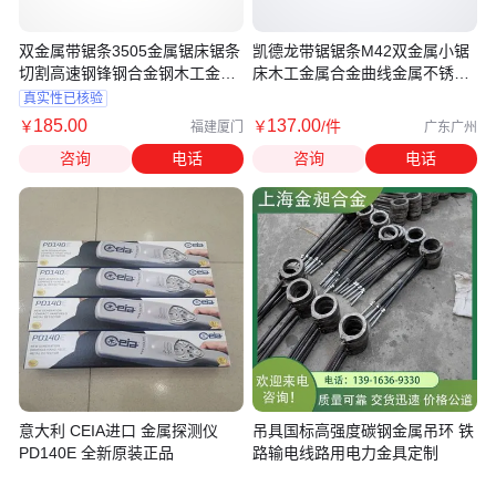
双金属带锯条3505金属锯床锯条
凯德龙带锯锯条M42双金属小锯
切割高速钢锋钢合金钢木工金属
床木工金属合金曲线金属不锈钢
锯条
切割
真实性已核验
185
.00
137
.00
￥
￥
/件
福建厦门
广东广州
咨询
电话
咨询
电话
意大利 CEIA进口 金属探测仪
吊具国标高强度碳钢金属吊环 铁
PD140E 全新原装正品
路输电线路用电力金具定制