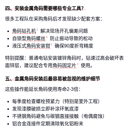
四、安装金属角码需要哪些专业工具？
很多工程队在采购角码后才发现缺少配套方案：
角码钻孔机
解决现场开孔偏差问题
自锁型
角码螺丝
防止振动导致的松动
液压式
角码安装钳
确保90度折弯精度
特别提醒：普通电钻安装镀锌角码时，钻速过高会破坏表
面锌层，建议配合专用
角码固定片
使用。
五、金属角码安装后最容易被忽视的维护细节
这些操作能延长角码使用寿命2-3倍：
每季度检查螺栓预紧力（特别是室外工程）
发现漆膜破损立即补涂环氧底漆
不锈钢角码避免与碳钢直接接触（电偶腐蚀）
铝合金连接件定期清除氧化铝粉末