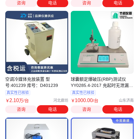
咨询
电话
咨询
电话
空调冷媒体充放装置 型
球囊额定爆破压(RBP)测试仪
号:401239 库号：D401239
YY0285.4-2017 充起时无泄漏和
损坏
真实性已核验
真实性已核验
2
.10
1000
.00
￥
万
/台
￥
/台
河北廊坊
山东济南
咨询
电话
咨询
电话