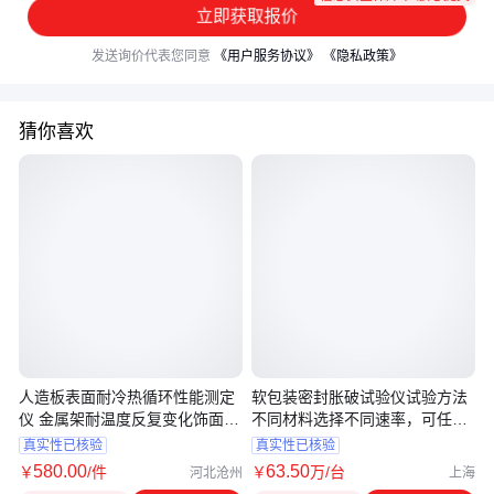
立即获取报价
发送询价代表您同意
《用户服务协议》
《隐私政策》
猜你喜欢
人造板表面耐冷热循环性能测定
软包装密封胀破试验仪试验方法
仪 金属架耐温度反复变化饰面试
不同材料选择不同速率，可任意
件
设置
真实性已核验
真实性已核验
580
.00
63
.50
￥
/件
￥
万
/台
河北沧州
上海