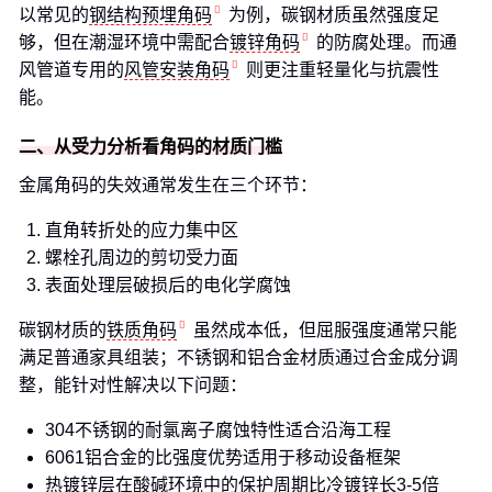
以常见的
钢结构预埋角码
为例，碳钢材质虽然强度足
够，但在潮湿环境中需配合
镀锌角码
的防腐处理。而通
风管道专用的
风管安装角码
则更注重轻量化与抗震性
能。
二、从受力分析看角码的材质门槛
金属角码的失效通常发生在三个环节：
直角转折处的应力集中区
螺栓孔周边的剪切受力面
表面处理层破损后的电化学腐蚀
碳钢材质的
铁质角码
虽然成本低，但屈服强度通常只能
满足普通家具组装；不锈钢和铝合金材质通过合金成分调
整，能针对性解决以下问题：
304不锈钢的耐氯离子腐蚀特性适合沿海工程
6061铝合金的比强度优势适用于移动设备框架
热镀锌层在酸碱环境中的保护周期比冷镀锌长3-5倍