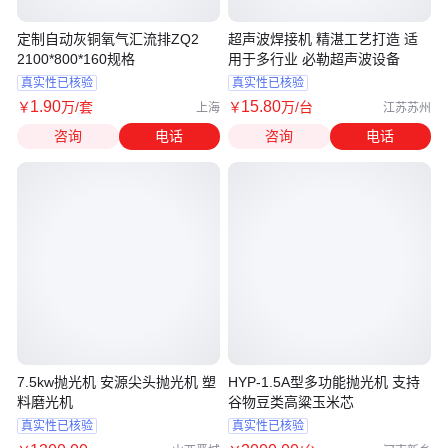
定制自动灰铜氧气汇流排ZQ2
超声波焊接机 精湛工艺打造 适
2100*800*160规格
用于多行业 必勒超声波设备
真实性已核验
真实性已核验
1
.90
15
.80
￥
万
/套
￥
万
/台
上海
江苏苏州
咨询
电话
咨询
电话
7.5kw抛光机 安源尖头抛光机 塑
HYP-1.5A型多功能抛光机 支持
料磨光机
谷物豆类高粱玉米芯
真实性已核验
真实性已核验