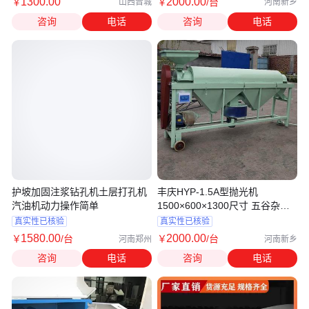
1300
.00
2000
.00
￥
￥
/台
山西晋城
河南新乡
咨询
电话
咨询
电话
护坡加固注浆钻孔机土层打孔机
丰庆HYP-1.5A型抛光机
汽油机动力操作简单
1500×600×1300尺寸 五谷杂粮
加工
真实性已核验
真实性已核验
1580
.00
2000
.00
￥
/台
￥
/台
河南郑州
河南新乡
咨询
电话
咨询
电话