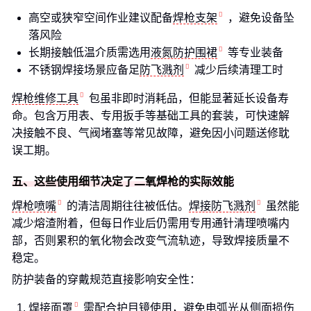
高空或狭窄空间作业建议配备
焊枪支架
，避免设备坠
落风险
长期接触低温介质需选用
液氮防护围裙
等专业装备
不锈钢焊接场景应备足
防飞溅剂
减少后续清理工时
焊枪维修工具
包虽非即时消耗品，但能显著延长设备寿
命。包含万用表、专用扳手等基础工具的套装，可快速解
决接触不良、气阀堵塞等常见故障，避免因小问题送修耽
误工期。
五、这些使用细节决定了二氧焊枪的实际效能
焊枪喷嘴
的清洁周期往往被低估。
焊接防飞溅剂
虽然能
减少熔渣附着，但每日作业后仍需用专用通针清理喷嘴内
部，否则累积的氧化物会改变气流轨迹，导致焊接质量不
稳定。
防护装备的穿戴规范直接影响安全性：
焊接面罩
需配合护目镜使用，避免电弧光从侧面损伤