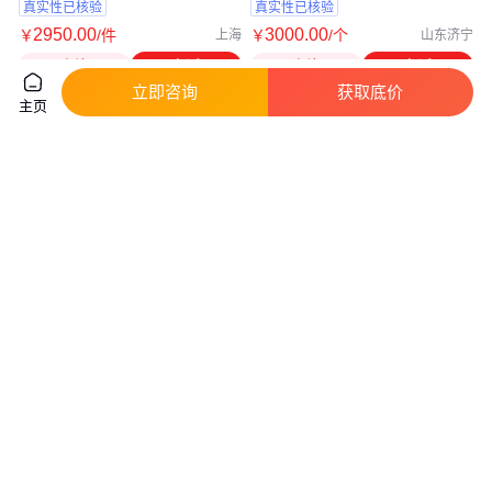
真实性已核验
真实性已核验
2950
.00
3000
.00
￥
/件
￥
/个
上海
山东济宁
咨询
电话
咨询
电话
立即咨询
获取底价
主页
PG-1金相台式抛光机 23cm抛光
水龙头自动抛光机弯管砂带打磨
轮 定速900r/min
机钢管除锈设备小型圆管弯头拉
丝机
真实性已核验
实地验厂
1450
.00
2500
.00
￥
/台
￥
/台
河北邢台
咨询
电话
咨询
电话