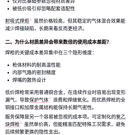
仅对比基础参数忽视材质差异
被低价吸引却忽略配套适配性
射吸式焊炬
虽然价格较高，但其稳定的气体混合效果能
减少焊接缺陷，长期来看反而更经济。
二、为什么材质差异会带来数倍的使用成本差距？
焊枪的关键成本差异集中在三个隐形维度：
枪体材料的耐高温性能
内部气路的密封精度
焊嘴的散热设计
低价焊枪常采用普通铜合金，在连续作业时容易出现变形
漏气，导致
保护气体
浪费和焊缝氧化。而优质焊枪的全
铜接口和加厚金属结构能保持长期气密性。
服务保障是另一个容易被忽视的成本项。可定制化的
氧乙
炔焊枪
虽然单价高，但能精准匹配特殊工况需求，避免
后续频繁更换的隐性支出。