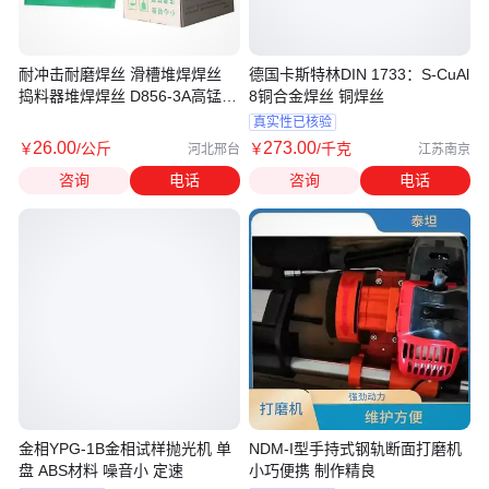
耐冲击耐磨焊丝 滑槽堆焊焊丝
德国卡斯特林DIN 1733：S-CuAl
捣料器堆焊焊丝 D856-3A高锰钢
8铜合金焊丝 铜焊丝
堆焊焊丝
真实性已核验
26
.00
273
.00
￥
/公斤
￥
/千克
河北邢台
江苏南京
咨询
电话
咨询
电话
金相YPG-1B金相试样抛光机 单
NDM-I型手持式钢轨断面打磨机
盘 ABS材料 噪音小 定速
小巧便携 制作精良