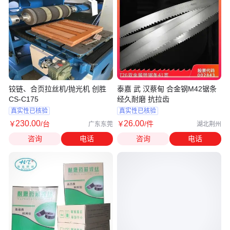
铰链、合页拉丝机/抛光机 创胜
泰嘉 武 汉蔡甸 合金钢M42锯条
CS-C175
经久耐磨 抗拉齿
真实性已核验
真实性已核验
230
.00
26
.00
￥
/台
￥
/件
广东东莞
湖北荆州
咨询
电话
咨询
电话