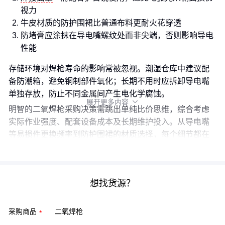
视力
牛皮材质的防护围裙比普通布料更耐火花穿透
防堵膏应涂抹在导电嘴螺纹处而非尖端，否则影响导电
性能
存储环境对焊枪寿命的影响常被忽视。潮湿仓库中建议配
备防潮箱，避免铜制部件氧化；长期不用时应拆卸导电嘴
单独存放，防止不同金属间产生电化学腐蚀。
展开更多内容

明智的二氧焊枪采购决策需跳出单纯比价思维，综合考虑
实际作业强度、配套设备成本及长期维护投入。从导电嘴
等易损件更换频率到防护围裙的材质选择，每个细节都在
影响总拥有成本。
想找货源？
采购商品