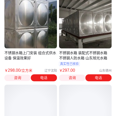
不锈钢水箱上门安装 组合式供水
不锈钢水箱 装配式不锈钢水箱
设备 保温效果好
不锈钢人防水箱 山东旭光水箱
真实性已核验
298
.00
297
.00
￥
/立方米
￥
辽宁沈阳
山东德州
咨询
电话
咨询
电话