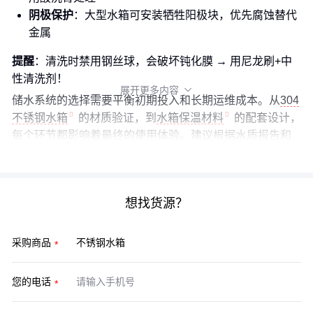
阴极保护
：大型水箱可安装牺牲阳极块，优先腐蚀替代
金属
提醒
：清洗时禁用钢丝球，会破坏钝化膜 → 用尼龙刷+中
性清洗剂！
展开更多内容

储水系统的选择需要平衡初期投入和长期运维成本。从
304
不锈钢水箱
的材质验证，到
水箱保温材料
的配套设计，
每个环节都影响着最终的使用体验。建议根据水质报告和
安装条件，先做小规模测试再批量采购。
想找货源？
采购商品
您的电话