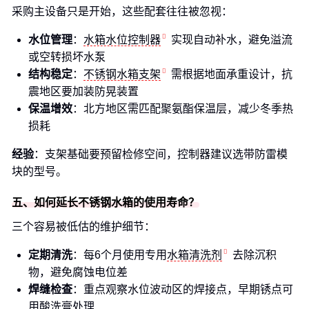
采购主设备只是开始，这些配套往往被忽视：
水位管理
：
水箱水位控制器
实现自动补水，避免溢流
或空转损坏水泵
结构稳定
：
不锈钢水箱支架
需根据地面承重设计，抗
震地区要加装防晃装置
保温增效
：北方地区需匹配聚氨酯保温层，减少冬季热
损耗
经验
：支架基础要预留检修空间，控制器建议选带防雷模
块的型号。
五、如何延长不锈钢水箱的使用寿命？
三个容易被低估的维护细节：
定期清洗
：每6个月使用专用
水箱清洗剂
去除沉积
物，避免腐蚀电位差
焊缝检查
：重点观察水位波动区的焊接点，早期锈点可
用酸洗膏处理