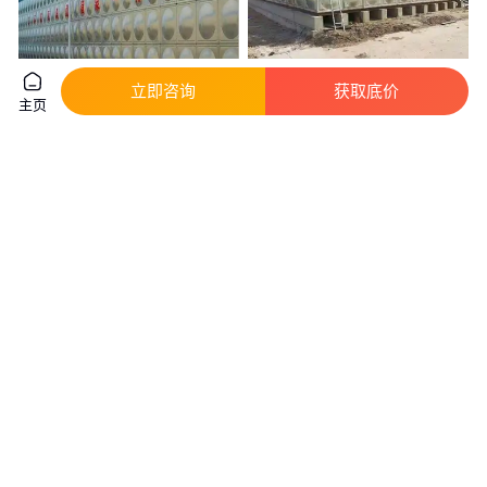
立即咨询
获取底价
主页
不锈钢水箱 富亚 组合式不锈钢
组合式不锈钢水箱_可定制消防
水箱 厂家直销
保温加厚方形生活供水设备圆柱
形
550
.00
90
.00
￥
￥
/吨
江苏盐城
山东德州
咨询
电话
咨询
电话