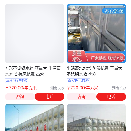
方形不锈钢水箱 容量大 生活蓄
生活蓄水水塔 防渗抗震 容量大
水水塔 抗风抗震 杰众
不锈钢水箱 杰众
真实性已核验
真实性已核验
720
.00
720
.00
￥
/平方米
￥
/平方米
湖南长沙
湖南长沙
咨询
电话
咨询
电话