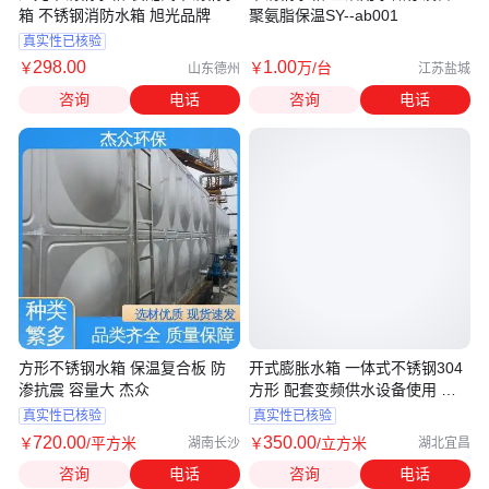
箱 不锈钢消防水箱 旭光品牌
聚氨脂保温SY--ab001
真实性已核验
298
.00
1
.00
￥
￥
万
/台
山东德州
江苏盐城
咨询
电话
咨询
电话
方形不锈钢水箱 保温复合板 防
开式膨胀水箱 一体式不锈钢304
渗抗震 容量大 杰众
方形 配套变频供水设备使用 源
头厂家 X
真实性已核验
真实性已核验
720
.00
350
.00
￥
/平方米
￥
/立方米
湖南长沙
湖北宜昌
咨询
电话
咨询
电话