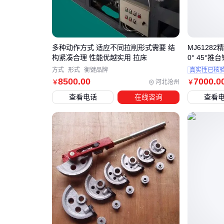
多种动作方式 适应不同拉削形式需要 结
MJ6128
构紧凑合理 性能优越实用 拉床
0° 45°
方式
形式
衡键品牌
真实性已核
8500
.00
7000
.0
河北沧州
￥
￥
查看电话
在线咨询
查看