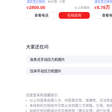
真实性已核验
BHP型
小型
真实性已核
2800
.00
8
.78
万
山东烟台
￥
￥
查看电话
在线咨询
查看
大家还在问
齿条式手动压力机图片
压床手动压力机图片
百度爱采购温馨提示：
以上内容来自第三方，内容真实性、准确性、合法性
未经权利方授权许可禁止任何第三方转载、引用，权
如有任何问题请点击页面底部『建议反馈』进行反馈