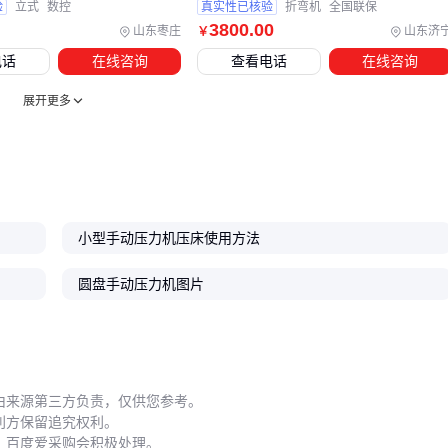
验
立式
数控
真实性已核验
折弯机
全国联保
完整的配套方案应包含防护、定位、润滑三要素。例如
304不
3800
.00
山东枣庄
山东济
￥
锈钢定位销
确保模具对中精度，
抗磨液压油
减少关键部件
电话
在线咨询
查看电话
在线咨询
磨损，这些细节共同构成设备稳定运行的基石。
展开更多
五、超载操作如何悄悄吞噬设备寿命？
手动压力机的实际使用寿命往往与操作习惯强相关。最常见的
误区是认为偶尔超载"问题不大"，但框架结构的塑性变形会随
时间累积，最终导致精度永久性下降。
小型手动压力机压床使用方法
偏载作业同样危险——当受力点偏离压力中心时，导轨和滑块
圆盘手动压力机图片
承受不均匀应力，可能引发早期疲劳裂纹。这类损伤初期不易
察觉，等出现明显异响时往往已需要大修。
维护保养的三大盲区：
忽视
压力机润滑剂
定期更换，导致传动部件干摩擦
由来源第三方负责，仅供您参考。
利方保留追究权利。
使用普通洗涤剂清洁机身，加速漆面腐蚀
，百度爱采购会积极处理。