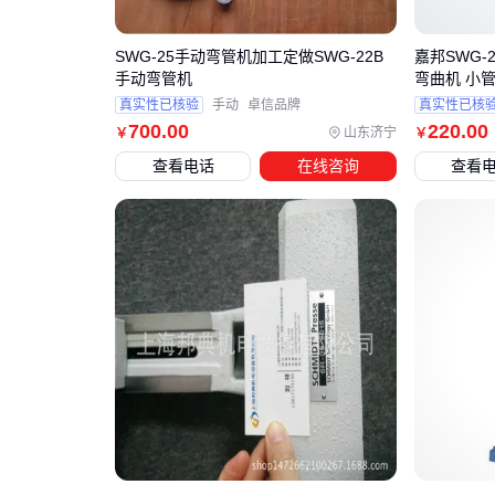
SWG-25手动弯管机加工定做SWG-22B
嘉邦SWG-
手动弯管机
弯曲机 小
真实性已核验
手动
卓信品牌
真实性已核
700
.00
220
.00
山东济宁
￥
￥
查看电话
在线咨询
查看