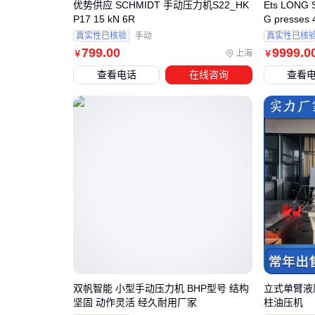
优势供应 SCHMIDT 手动压力机S22_HK
Ets LON
P17 15 kN 6R
G presses
真实性已核验
手动
真实性已核
799
.00
9999
.0
上海
￥
￥
查看电话
在线咨询
查看
双帆智能 小型手动压力机 BHP型号 结构
立式单臂液
坚固 动作灵活 经久耐用厂家
柱油压机