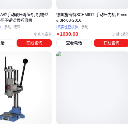
能减少废品率，其插装式溢流阀也比通用压力机更适配铆钉变
2A型手动液压弯管机 机械型
德国施密特SCHMIDT 手动压力机 Press
形特性。这类专用设备虽单价较高，但综合加工效率提升明
管径不锈钢管折弯机
e 3R-03-2016
显。
验
手动
液压
真实性已核验
手动
1600
.00
选型决策树应优先锁定三个维度：
山东泰安
湖北武
￥
电话
在线咨询
查看电话
在线咨询
加工材料硬度决定必要吨位
生产节拍要求筛选机械/液压驱动方式
工件尺寸限制工作台开口参数 配套的模具夹具兼容性往往被
低估，这直接关系到后期扩展成本。
四、为什么防护罩和模具钢是必备投入？
采购手动压力机后，许多用户往往低估了配套设备的必要性。
一台裸机在实际使用中可能面临安全风险和效率瓶颈，例如飞
溅的金属碎屑可能造成伤害，或模具不耐磨导致频繁更换。
关键配套可分为两类：安全防护装置如
压力机有机玻璃防护罩