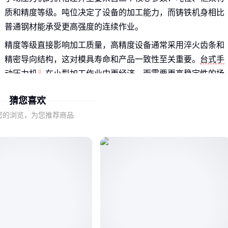
质和精度等级。吨位决定了设备的加工能力，而铸铁机身相比
普通钢材能承受更高强度的连续作业。
精度等级直接影响加工质量，高精度设备通常采用淬火齿条和
精密导向结构，这对模具寿命和产品一致性至关重要。
台式手
动压力机
在小型加工作业中更经济，而需要更高稳定性的场
景可能需要考虑龙门式结构。
猜您喜欢
理解这些参数的权重，能帮助你在预算范围内找到最适合当前
您的浏览，为您推荐商品
加工需求的设备，避免为用不到的性能买单，或因节省初期投
入而牺牲长期可靠性。
二、为什么初期低价可能增加长期成本？
机械式与液压式手动压力机的维护需求差异显著。机械式设备
结构简单但易受超载损伤，而液压系统虽然初期投入较高，但
在频繁作业中维护成本更低。
配件兼容性是另一个容易被忽视的成本维度。非标定制的
小型