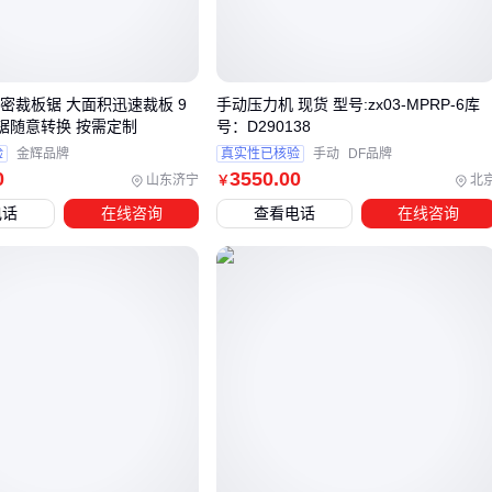
冲压机
虽然能满足特定需求，但后续模具更换可能受限，而
标准化设备通常有更丰富的配件支持。
采购决策时，需要平衡初期投入与设备全生命周期的总支出，
2精密裁板锯 大面积迅速裁板 9
手动压力机 现货 型号:zx03-MPRP-6库
推台锯随意转换 按需定制
号：D290138
特别是对于需要长期稳定运行的加工场景。
验
金辉品牌
真实性已核验
手动
DF品牌
0
3550
.00
山东济宁
北
￥
三、冲压、铆接还是成型？手动压力机的场景适配逻辑
电话
在线咨询
查看电话
在线咨询
手动压力机的选型核心在于明确加工需求：冲压需要高精度导
向结构，铆接依赖稳定的下压力控制，成型作业则对工作台尺
寸更敏感。 工业级场景中，
框架式手动压力机
的铸钢机身能
承受高频次冲击，而小型作坊的间歇性作业更适合维护简单的
机械式结构。
当加工对象涉及精密电子元件时，防压手设计和行程微调功能
比单纯吨位更重要。此时
液压手动压力机
的无极压力调节优
势显现，但需权衡其更高的维护复杂度。
铆接专用场景存在更优解：
压铆机
的防偏转模柄和激光定位