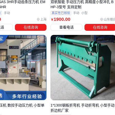
G SAS 3HR手动齿条压力机 EM
双帆智能 手动压力机 高精度小型冲孔 B
和
红外对射安全光栅
，能有效隔离危险区域；而模具组件
 4HR
HP-3型号 支持定制
如
H13热作模具钢
则直接决定加工质量和设备寿命。这些投
验
手动
真实性已核验
手动
小型
入看似增加初期成本，实则规避了后续更高的维修和停工损
0
1900
.00
上海
山东烟
￥
失。
电话
在线咨询
查看电话
在线咨询
以模具钢为例，普通钢材在连续冲压下容易出现变形或裂纹，
而专用
压力机模具钢
通过优化合金配比和热处理工艺，耐磨
性和抗冲击性显著提升。选购时需关注钢材的硬度等级与加工
件材质匹配度，例如不锈钢零件加工需要更高红硬性的模具材
料。
安全装置的配置同样需要场景化考量：
小型作坊可选择基础型
压力机防护罩
搭配单光束
安全光栅
工业级产线则需多光束安全光幕配合联锁急停系统 忽视这些
配套可能导致安全合规风险，或被迫后期改造造成更高成
压机 数控手动压力机 小型单
1*1300钢板折弯机 手动折弯机 小型手动
折边机厂家
本。