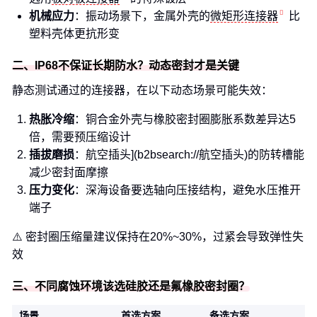
机械应力
：振动场景下，金属外壳的
微矩形连接器
比
塑料壳体更抗形变
二、IP68不保证长期防水？动态密封才是关键
静态测试通过的连接器，在以下动态场景可能失效：
热胀冷缩
：铜合金外壳与橡胶密封圈膨胀系数差异达5
倍，需要预压缩设计
插拔磨损
：航空插头](b2bsearch://航空插头)的防转槽能
减少密封面摩擦
压力变化
：深海设备要选轴向压接结构，避免水压推开
端子
⚠️ 密封圈压缩量建议保持在20%~30%，过紧会导致弹性失
效
三、不同腐蚀环境该选硅胶还是氟橡胶密封圈？
场景
首选方案
备选方案