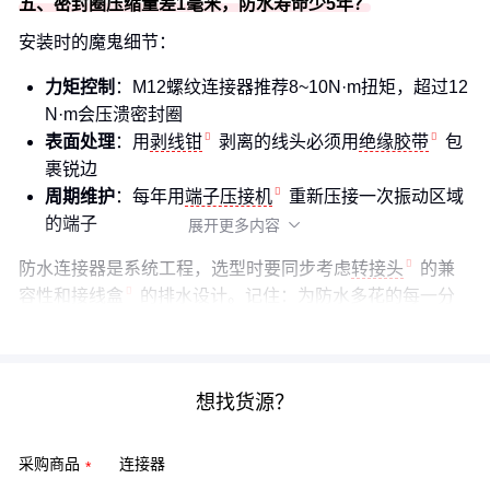
五、密封圈压缩量差1毫米，防水寿命少5年？
安装时的魔鬼细节：
力矩控制
：M12螺纹连接器推荐8~10N·m扭矩，超过12
N·m会压溃密封圈
表面处理
：用
剥线钳
剥离的线头必须用
绝缘胶带
包
裹锐边
周期维护
：每年用
端子压接机
重新压接一次振动区域
的端子
展开更多内容

防水连接器是系统工程，选型时要同步考虑
转接头
的兼
容性和
接线盒
的排水设计。记住：为防水多花的每一分
钱，都是在为后续省下十倍的维修预算。
想找货源？
采购商品