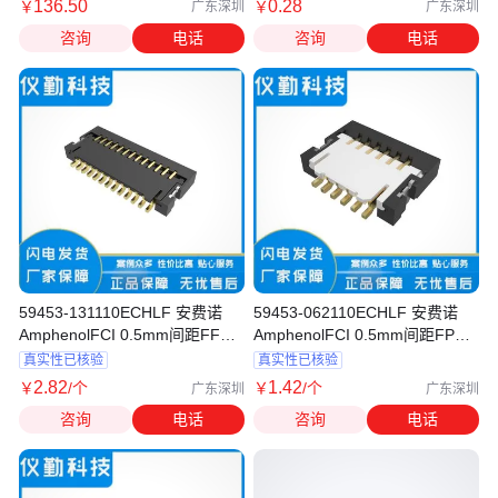
136
.50
0
.28
￥
￥
广东深圳
广东深圳
咨询
电话
咨询
电话
59453-131110ECHLF 安费诺
59453-062110ECHLF 安费诺
AmphenolFCI 0.5mm间距FFC
AmphenolFCI 0.5mm间距FPC
连接器 ZIF13pin
连接器 6pin下接
真实性已核验
真实性已核验
2
.82
1
.42
￥
/个
￥
/个
广东深圳
广东深圳
咨询
电话
咨询
电话