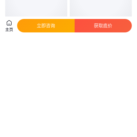
立即咨询
获取底价
主页
Speedtech宣德代理 奥纳科技销
泰科连接器代理商|TE一级代理
售 RF射频同轴连接器
真实性已核验
0
.45
面议
￥
/个
广东深圳
广东深圳
咨询
电话
咨询
电话
Foxconn富士康 高速连接器
LVDS信号I-PEX爱沛连接器代理