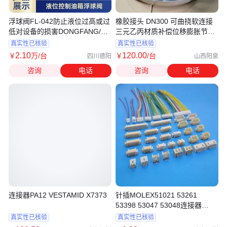
浮球阀FL-042防止液位过高或过
橡胶接头 DN300 可曲挠软连接
低对设备的损害DONGFANG/东
三元乙丙材质补偿位移膨胀节减
方一力
震垫
真实性已核验
真实性已核验
2
.10
120
.00
￥
万
/台
￥
/台
四川德阳
山西阳泉
咨询
电话
咨询
电话
连接器PA12 VESTAMID X7373
针插MOLEX51021 53261
53398 53047 53048连接器
MX9pin
真实性已核验
真实性已核验