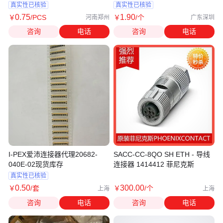
接器
真实性已核验
真实性已核验
0
.75
1
.90
￥
/PCS
￥
/个
河南郑州
广东深圳
咨询
电话
咨询
电话
I-PEX爱沛连接器代理20682-
SACC-CC-8QO SH ETH - 导线
040E-02现货库存
连接器 1414412 菲尼克斯
真实性已核验
0
.50
300
.00
￥
/套
￥
/个
上海
上海
咨询
电话
咨询
电话