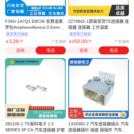
F34G-1A7Q1-E8C36 安费诺奥
2274842-1原装现货TE连接器 连
罗拉AmphenolAorora 0.5mm间
接器 连接器 工作温度
距FFC连接器
真实性已核验
真实性已核验
3
.28
450
.00
￥
/个
￥
/个
广东深圳
广东深圳
咨询
电话
咨询
电话
282105-1 TE泰科电子 1.5
1318382-2 汽车连接器插头 汽车
SERIES 3P CA 汽车连接器 护套
连接器插针 插座 接插件 汽车连