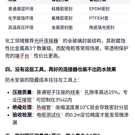
普通潮湿环境
硅橡胶密封
EPDM密封
化学腐蚀环境
氟橡胶密封
PTFE衬套
高温高压环境
金属密封圈
陶瓷填充密封
化工领域推荐
光纤连接器
的全玻璃封装结构，其耐腐蚀
性比金属高3个数量级。而配电柜等常规场景，带透明保护
壳的
端子台
性价比更高。
四、没有这些工具，再好的连接器也装不出防水效果
防水安装的隐藏成本往往在工具上：
压接质量
：普通钳子压接的
线束
孔隙率高达15%，专
业
压接钳
可控制在3%以内
绝缘处理
：
热缩管
收缩温度差10℃就会导致密封分层
验收检测
：
电缆测试仪
的0.2m定位精度才能发现微渗
漏