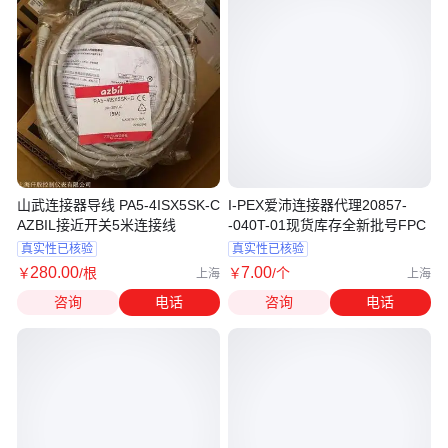
山武连接器导线 PA5-4ISX5SK-C
I-PEX爱沛连接器代理20857-
AZBIL接近开关5米连接线
-040T-01现货库存全新批号FPC
真实性已核验
真实性已核验
280
.00
7
.00
￥
/根
￥
/个
上海
上海
咨询
电话
咨询
电话