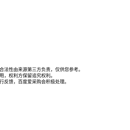
合法性由来源第三方负责，仅供您参考。
用，权利方保留追究权利。
行反馈，百度爱采购会积极处理。
则
关于我们
友情链接
平台声明
爱企查