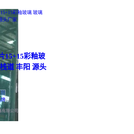
维护成本"的优先级排
州
住宅改造推荐
6+6双层
成本，可能节省后期
15+15彩釉玻
栈道 丰阳 源头
核验
品牌
璃有限公司