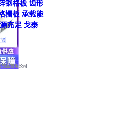
锌钢格板 齿形
格栅板 承载能
货源充足 戈泰
果，但需要更复杂的
骨架截面尺寸三者需
核验
🛡️
棚玻璃方案
属制品有限公司
更显档次