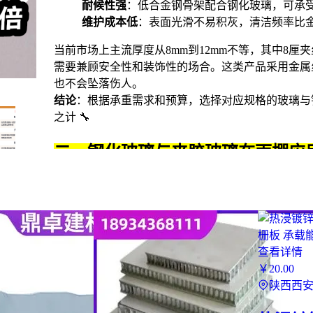
耐候性强
：低合金钢骨架配合钢化玻璃，可承
维护成本低
：表面光滑不易积灰，清洁频率比金
当前市场上主流厚度从8mm到12mm不等，其中
8厘
需要兼顾安全性和装饰性的场合。这类产品采用金属
也不会坠落伤人。
结论
：根据承重需求和预算，选择对应规格的玻璃与
之计 🔧
二、钢化玻璃与夹胶玻璃在雨棚应
别
两种常见玻璃类型在实际使用中表现迥异：
钢化玻璃
单层热处理玻璃，抗冲击强度是普通玻璃的3-5
查看详情
破碎后呈颗粒状，需配合防护网使用
￥
20
.00
适合低层建筑且预算有限的场景
陕西西
夹胶玻璃