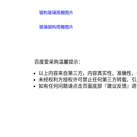
钢构玻璃雨棚图片
玻璃钢构雨棚图片
百度爱采购温馨提示：
以上内容来自第三方，内容真实性、准确性、
未经权利方授权许可禁止任何第三方转载、引
如有任何问题请点击页面底部『建议反馈』进
买家指南
卖家指南
平台规
功能介绍
入驻流程
准入规则