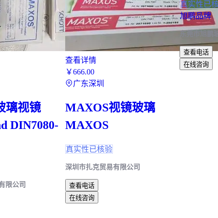
真实性已
超过5米：需专业结构计算
旭鹏品牌
结论
：支撑系统要比玻璃面板预留更高的安全系数 ⚙️
东莞市旭鹏
五、安装后才发现的问题和解决方
查看电话
查看详情
在线咨询
使用过程中常见的三类问题及应对措施：
￥
666
.00
广东深圳
接缝漏水
原因：密封胶老化或施工时基面不干净
S玻璃视镜
MAXOS视镜玻璃
处理：清除旧胶后重新打
雨棚密封胶
，推荐使
玻璃表面划痕
nd DIN7080-
MAXOS
原因：清洁工具不当或风沙磨损
预防：每年涂一次纳米防护涂层
真实性已核验
异常响声
深圳市扎克贸易有限公司
原因：热胀冷缩导致连接件摩擦
处理：在金属接触面加装EPDM胶垫
有限公司
查看电话
在线咨询
日常维护需特别注意：