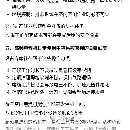
接质量
环境控制
：排烟系统在密闭空间作业时必不可少
这些是产线老师傅都会准备的防护装备：
⚠️ 省下的配套成本可能会变成后期的安全隐患
五、高频电焊机日常使用中容易被忽视的关键细节
设备寿命往往毁于这些操作习惯：
连续工作时长不要超过负载持续率限制
定期清理焊枪喷嘴积碳，保持气路通畅
电缆接头松动会导致电压不稳，加速元器件老化
存储时注意防潮，
焊剂
受潮会影响焊接质量
备些常用
电焊机配件
能减少停机时间：
🔧 好的使用习惯能让设备多服役3-5年
展开更多内容

高频电焊机的价值在于整套工艺方案的匹配度。从核心设
备选型到
电阻焊机
等特殊工艺装备，再到日常维护细