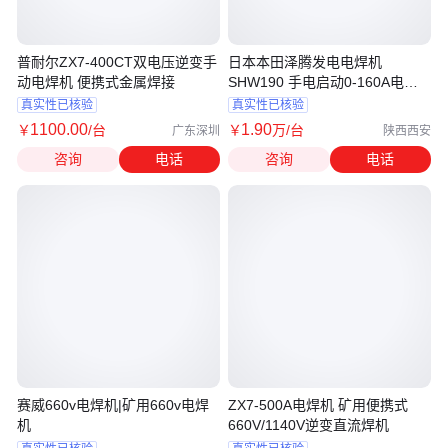
普耐尔ZX7-400CT双电压逆变手
日本本田泽腾发电电焊机
动电焊机 便携式金属焊接
SHW190 手电启动0-160A电流
调节
真实性已核验
真实性已核验
1100
.00
1
.90
￥
/台
￥
万
/台
广东深圳
陕西西安
咨询
电话
咨询
电话
赛威660v电焊机|矿用660v电焊
ZX7-500A电焊机 矿用便携式
机
660V/1140V逆变直流焊机