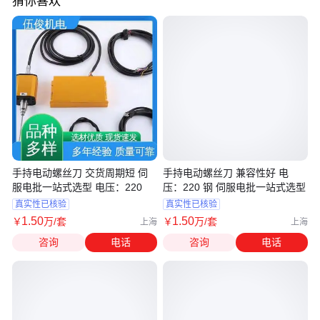
猜你喜欢
手持电动螺丝刀 交货周期短 伺
手持电动螺丝刀 兼容性好 电
服电批一站式选型 电压：220
压：220 钢 伺服电批一站式选型
真实性已核验
真实性已核验
1
.50
1
.50
￥
万
/套
￥
万
/套
上海
上海
咨询
电话
咨询
电话