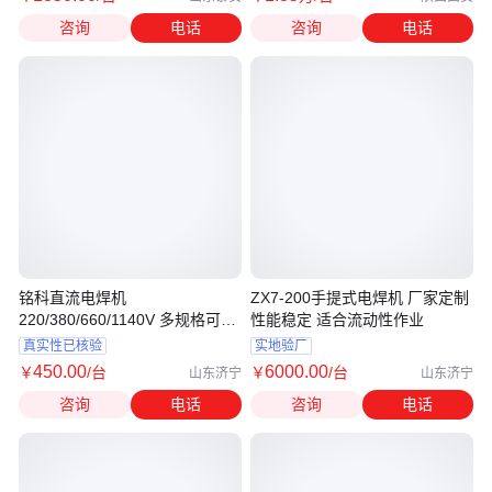
咨询
电话
咨询
电话
铭科直流电焊机
ZX7-200手提式电焊机 厂家定制
220/380/660/1140V 多规格可选
性能稳定 适合流动性作业
IGBT逆变技术
真实性已核验
实地验厂
450
.00
6000
.00
￥
/台
￥
/台
山东济宁
山东济宁
咨询
电话
咨询
电话