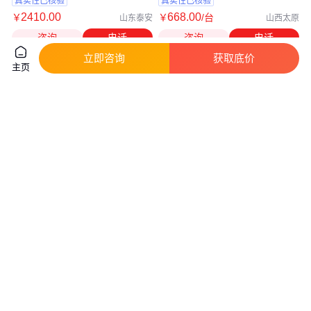
真实性已核验
真实性已核验
2410
.00
668
.00
￥
￥
/台
山东泰安
山西太原
咨询
电话
咨询
电话
立即咨询
获取底价
主页
赛威ZX7500逆变焊机 便携式储
赛威ZX7500便携式电焊机 拉弧
能式焊机 焊条2.5-5.0mm
式直流焊接工具 焊条2.5-5.0mm
真实性已核验
真实性已核验
1652
.00
2600
.00
￥
/台
￥
/台
山东泰安
山东泰安
咨询
电话
咨询
电话