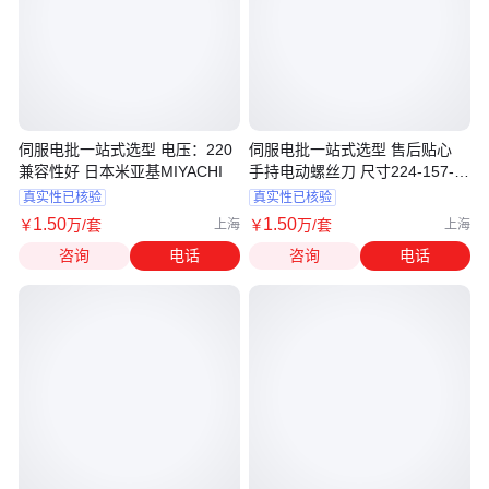
伺服电批一站式选型 电压：220
伺服电批一站式选型 售后贴心
兼容性好 日本米亚基MIYACHI
手持电动螺丝刀 尺寸224-157-
47MM
真实性已核验
真实性已核验
1
.50
1
.50
￥
万
/套
￥
万
/套
上海
上海
咨询
电话
咨询
电话