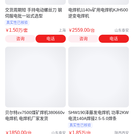
交货周期短 手持电动螺丝刀 钢
电焊机1140v矿用电焊机KJH500
伺服电批一站式选型
逆变电焊机
真实性已核验
1
.50
2559
.00
￥
万
/套
￥
/台
上海
山东泰安
咨询
电话
咨询
电话
贝尔特zx7500煤矿焊机380660v
SHW190泽藤发电焊机 功率2KW
电焊机 电焊机厂家发货
电流140A焊接2.5-5.0焊条
真实性已核验
1850
.00
1
.85
￥
/台
￥
万
/台
山东泰安
陕西西安