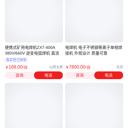
便携式矿用电焊机ZX7-400A
电焊机 电子不锈钢等离子单相焊
380V/660V 逆变电弧焊机 直流
接机 外观设计 质量可靠
真实性已核验
168
.00
7800
.00
￥
/台
￥
/台
山西太原
北京
咨询
电话
咨询
电话