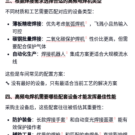
三、根据焊接需求选择合适的高频电焊机类型
不同材质和工艺需要匹配对应的设备类型：
薄板精密焊接
：优先考虑
氩弧焊机
，飞溅小且热输入
可控
碳钢批量焊接
：
二氧化碳保护焊机
性价比更高，但需
要配合保护气体
自动化生产
：
焊接机器人
集成方案更适合大规模流水
线
这些是车间常见的配置方案：
🔧 没有最好的设备，只有最适合当前工艺的解决方案
四、高频电焊机需要哪些配套设备才能发挥最佳性能
采购主设备后，这些配套往往被低估其重要性：
防护装备
：长款
焊接手套
和自动变光
焊接面罩
能有
效保护操作者
辅助工具
：优质的
焊枪
和匹配的
电焊条
直接影响焊