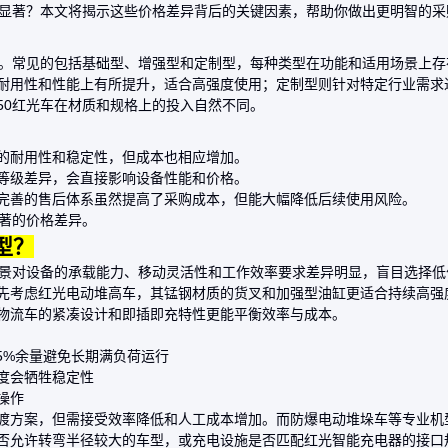
异显著？本文将揭示这些价格差异背后的关键因素，帮助你做出更明智的采
型。常见的包括基础型、增强型和定制型，每种类型在功能和适用场景上存
耐用性和性能上有所提升，适合高强度使用；定制型则针对特定行业需求
50红光车在材质和规格上的投入自然不同。
的耐用性和稳定性，但成本也相应增加。
等级差异，会直接影响设备性能和价格。
完善的售后体系虽然提高了采购成本，但能大幅降低后续使用风险。
显著的价格差异。
型？
场景对设备的承载能力、移动灵活性和工作效率要求差异明显，盲目选择
先考虑
红光电动堆高车
，其锰钢材质的货叉和加强型油缸更适合持续高强
物流车
的紧凑设计和即插即充特性更能平衡效率与成本。
5%余量避免长期满负荷运行
度会牺牲稳定性
操作
渡方案，但需接受效率降低和人工成本增加。而
防爆电动堆垛车
等专业机
否允许转弯半径较大的车型，或充电设施是否匹配
红光智能充电器
的接口