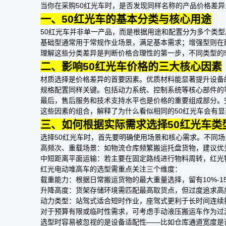
当你在采购50红光车时，是否发现同样名称的产品价格差
一、50红光车的基本分类与核心用途
50红光车并非单一产品，而是根据用途和配置分为多个类
基础型通常用于常规作业场景，满足基本需求；增强型则在
理解这些分类差异是判断价格合理性的第一步，不同类型的
二、影响50红光车价格的三大核心因素
材质选择是价格差异的首要因素。优质材料能显著提升设备
规格配置同样关键。包括动力系统、控制系统等核心部件的
最后，售后服务和技术支持水平也是价格的重要组成部分。
这些因素的组合，解释了为什么看似相同的50红光车会有
三、如何根据实际需求选择50红光车类
选择50红光车时，首先要明确使用场景和核心需求。不同
高频次、重载场景：如物流仓库频繁搬运托盘货物，建议优
中短距离平面运输：若主要在固定路线进行物料周转，
红光
红光
电动堆高车
的选型需重点关注三个维度：
载重能力：根据日常搬运货物的最大重量选择，留有10%-1
升降高度：货架存储环境需匹配最高取货点，但过度追求高
动力类型：站驾式适合短时作业，座驾式更利于长时间连续
对于预算有限或临时性需求，可考虑
手动液压搬运车
作为过
选型时容易被忽视的是设备适配性——比如仓库通道宽度是