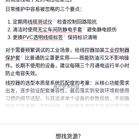
日常维护中容易被忽略的三个要点：
定期用
线缆测试仪
检查控制回路阻抗
清洁时使用
无尘车间防静电手套
避免静电损伤
更换
PVC透明线缆标签
保持标识清晰
对于需要频繁调试的工业场景，给线控器加装
工业控制器
保护套
比普通防尘罩更实用——既能防油污又不影响操
作。长期不使用的设备，建议每隔三个月通电运行半小时
防止电容失效。
线控器的选型本质是系统匹配度的考量：从核心功能需求
展开更多内容

出发，逐步验证配套兼容性，最后落实到安装环境和使用
习惯的细节适配。与其追求单个设备的参数极致，不如确
保信号转换器、控制线缆、保护套件等环节形成可靠的整
体解决方案。
想找货源？