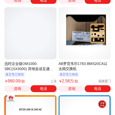
咨询
电话
咨询
电话
迅时企业级OM1000-
AB罗克韦尔1783-BMS20CA以
SBC(SX3000) 异地会话互通设
太网交换机
备会话边界控制器
真实性已核验
真实性已核验
980
.00
2
.58
￥
/台
￥
万
/台
上海
福建厦门
咨询
电话
咨询
电话