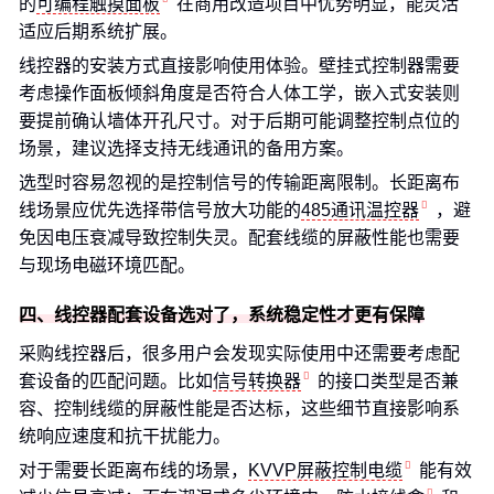
的
可编程触摸面板
在商用改造项目中优势明显，能灵活
适应后期系统扩展。
线控器的安装方式直接影响使用体验。壁挂式控制器需要
考虑操作面板倾斜角度是否符合人体工学，嵌入式安装则
要提前确认墙体开孔尺寸。对于后期可能调整控制点位的
场景，建议选择支持无线通讯的备用方案。
选型时容易忽视的是控制信号的传输距离限制。长距离布
线场景应优先选择带信号放大功能的
485通讯温控器
，避
免因电压衰减导致控制失灵。配套线缆的屏蔽性能也需要
与现场电磁环境匹配。
四、线控器配套设备选对了，系统稳定性才更有保障
采购线控器后，很多用户会发现实际使用中还需要考虑配
套设备的匹配问题。比如
信号转换器
的接口类型是否兼
容、控制线缆的屏蔽性能是否达标，这些细节直接影响系
统响应速度和抗干扰能力。
对于需要长距离布线的场景，
KVVP屏蔽控制电缆
能有效