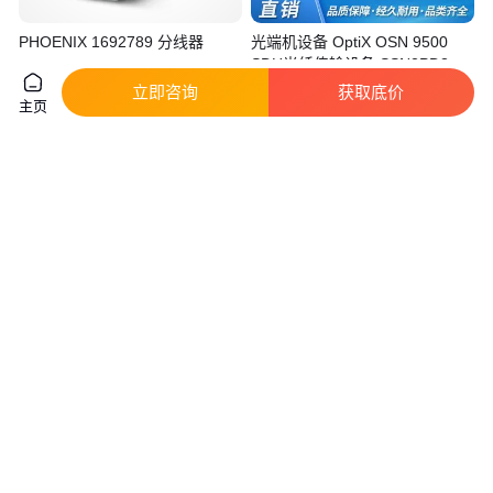
PHOENIX 1692789 分线器
光端机设备 OptiX OSN 9500
SDH光纤传输设备 SSN2PD3
6xE3/DS3处理板
真实性已核验
真实性已核验
立即咨询
获取底价
主页
999
.00
1
.00
￥
/个
￥
万
/台
山东青岛
广东深圳
咨询
电话
咨询
电话
HTB-1100S-25KMAB-ST,HTB-
方位经典SIP终端网络电话机
1100S-40KMAB-ST 单模ST单纤
X3S/X3SP/X3U/X3V/X3SG商务
收发器
型彩屏话机
真实性已核验
真实性已核验