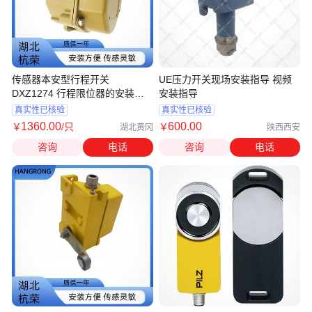
传感器本安型行程开关
UE压力开关现场安装指导 视频
DXZ1274 行程限位器的安装要
安装指导
求
真实性已核验
真实性已核验
1360
.00
600
.00
￥
/只
￥
湖北黄冈
陕西西安
咨询
电话
咨询
电话