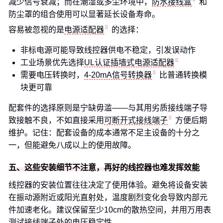
减少信号衰减；而在潮湿或多尘环境中，
防水接线盒
和
防尘罩的组合使用可以显著延长设备寿命。
容易被忽视的是
电源适配器
的选择：
非标电源可能导致线控器供电不稳定，引发误动作
工业场景优先选择
UL认证插墙式电源适配器
需要电压转换时，
4-20mA信号转换器
比普通转换模
块更可靠
配套件的选择原则是宁缺毋滥——与其用劣质接线端子导
致接触不良，不如直接采用
可断开式接线端子
方便后期
维护。记住：配套设备的成本通常不足主设备的十分之
一，但能避免八成以上的使用故障。
五、这些安装细节不注意，再好的线控器也难发挥效能
线控器的安装位置往往决定了使用体验。避免将设备安装
在振动源附近或阳光直射处，温度剧烈变化会导致内部元
件加速老化。建议保留至少10cm的散热空间，并用万用表
测试接线端子处的电压稳定性。