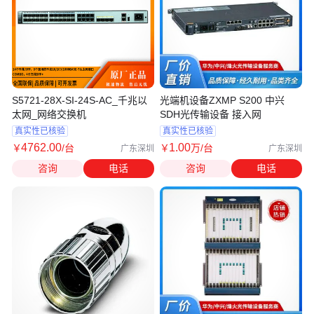
S5721-28X-SI-24S-AC_千兆以
光端机设备ZXMP S200 中兴
太网_网络交换机
SDH光传输设备 接入网
真实性已核验
真实性已核验
4762
.00
1
.00
￥
/台
￥
万
/台
广东深圳
广东深圳
咨询
电话
咨询
电话