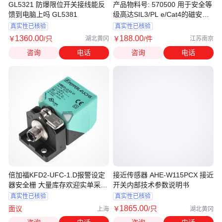
GL5321 防爆限位开关接线能反
产品物料号: 570500 用于安全等
馈到电脑上吗 GL5381
级高达SIL3/PL e/Cat4的磁安全
门系统
真实性已核验
真实性已核验
1360
.00
188
.00
￥
/只
￥
/件
湖北黄冈
江苏南京
咨询
电话
咨询
电话
倍加福KFD2-UFC-1.D报警设定
接近传感器 AHE-W115PCX 接近
器安全栅 大量库存欢迎实单采购
开关内部技术参数说明书
17
真实性已核验
真实性已核验
1865
.00
面议
￥
/只
上海
湖北黄冈