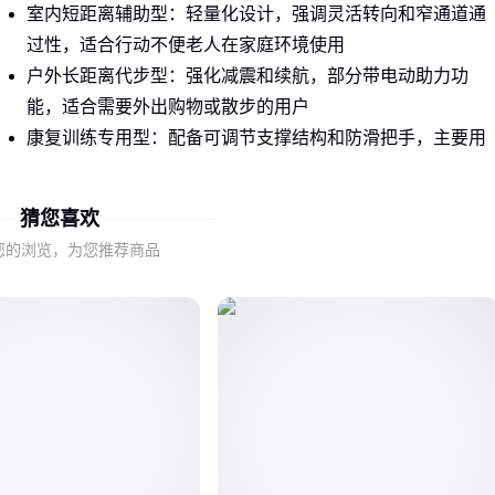
室内短距离辅助型：轻量化设计，强调灵活转向和窄通道通
过性，适合行动不便老人在家庭环境使用
户外长距离代步型：强化减震和续航，部分带电动助力功
能，适合需要外出购物或散步的用户
康复训练专用型：配备可调节支撑结构和防滑把手，主要用
于术后恢复或肌力训练
猜您喜欢
选择时首先要明确主要使用场景——在客厅转悠需要的功能，
和每天推去菜市场的要求截然不同。
您的浏览，为您推荐商品
二、容易被忽视的三个选购细节
除了基础功能外，这些细节会直接影响长期使用体验：
调节范围是否覆盖使用者身高：老年人长期弯腰使用可能引发
二次损伤，可调节高度的助行车能更好适配不同家庭成员
收纳便利性：带折叠功能的助行车更适合小户型，但要注意折
叠后是否真的便于收纳——有些产品折叠机构复杂反而增加使