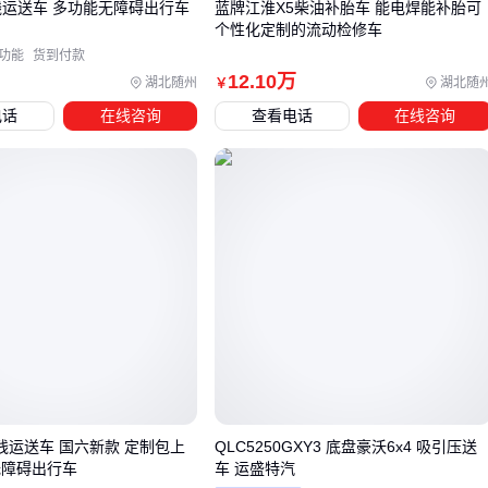
残运送车 多功能无障碍出行车
蓝牌江淮X5柴油补胎车 能电焊能补胎可
个性化定制的流动检修车
经常户外使用的建议加装
助行车防风装置
，减少侧风干扰
功能
货到付款
需要频繁上下车的用户应考虑
轮椅汽车扶手
这类快速拆卸
12
.10
万
湖北随州
湖北随
￥
设计
电话
在线咨询
查看电话
在线咨询
室内狭窄空间使用时可选折叠式
夹轨器
节省存放面积
特别注意刹车系统的适配性，不同承重车型对制动力的需求差
异明显。选购时建议优先测试刹车手柄的力度反馈，确保紧急
情况下能快速触发。
五、三个容易被忽略的日常使用要点
助行车把手
的角度调节经常被低估。实际上，把手高度每偏
差5厘米，长期使用可能导致肩颈疲劳度增加。建议先模拟推
动作，找到手腕自然下垂的位置再固定。
每周检查轮胎气压和刹车线松紧度，特别是经常走凹凸路面的
残运送车 国六新款 定制包上
QLC5250GXY3 底盘豪沃6x4 吸引压送
用户。气压不足不仅增加推行阻力，还可能加速轴承磨损。简
无障碍出行车
车 运盛特汽