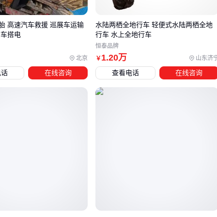
直接，但稳定性略逊于四轮设计。若经常需要短暂休息，可关
注带座设计的型号。
胎 高速汽车救援 巡展车运输
水陆两栖全地行车 轻便式水陆两栖全地
货车搭电
行车 水上全地行车
电动助行车能显著降低推行阻力，适合坡道较多的区域或长距
恒泰品牌
离出行，但需考虑电池续航和维修成本。部分高端型号配有防
1
.20
万
北京
山东济
￥
风装置和照明功能，提升夜间安全性。
电话
在线咨询
查看电话
在线咨询
最终选型需平衡便携性、功能需求和预算。下一步可结合具体
型号，了解刹车系统、把手调节等配套细节是否满足实际使用
要求。
四、助行车配件怎么选？这些细节影响使用体验
选购助行车后，配件往往容易被忽视，但它们直接影响使用安
全和便利性。比如
防静电PU把手
能提升握持舒适度，尤其适
合手部力量较弱的用户；而
弹簧液压助刹
系统则在坡道行驶
时提供更稳定的制动效果。
根据使用环境选择配件更为关键：