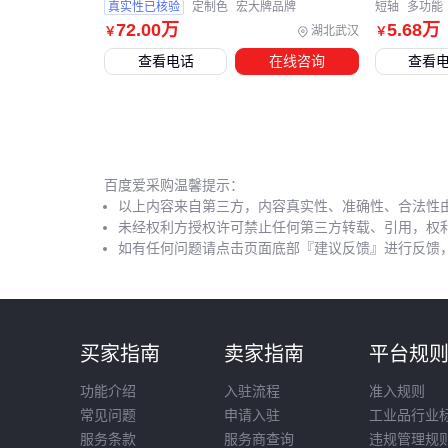
真实性已核验
定制色
宏大牌品牌
短轴
多功能
72
.00
万
5
.68
万
湖北武汉
￥
￥
查看电话
在线咨询
查看
百度爱采购温馨提示：
以上内容来自第三方，内容真实性、准确性、合法性
未经权利方授权许可禁止任何第三方转载、引用，权
如有任何问题请点击页面底部『建议反馈』进行反馈
买家指南
卖家指南
平台规
功能介绍
入驻流程
准入规则
常见问题
申请入驻
工业品行业
服务条款
服务商查询
违规管理规