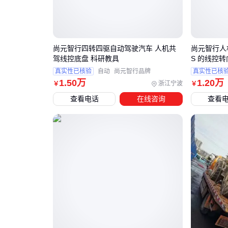
尚元智行四转四驱自动驾驶汽车 人机共
尚元智行人机
驾线控底盘 科研教具
S 的线控
真实性已核验
自动
尚元智行品牌
真实性已核
1
.50
万
1
.20
万
浙江宁波
￥
￥
查看电话
在线咨询
查看