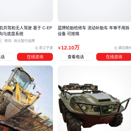
用负担
辅助功能必要性：刹车装置对斜坡路段很重要，但若主要在平
坦室内使用则可能增加不必要的操作复杂度。
共驾和无人驾驶 基于 C-EP
蓝牌轮胎检修车 流动补胎车 年审不用拆
转向与底盘系统
设备 可按揭
三、不同使用场景下，如何匹配助行车类型？
验
转向
尚元智行品牌
12
.10
万
浙江宁波
湖北随
￥
选择助行车时，最关键的是明确使用场景。室内外环境、移动
电话
在线咨询
查看电话
在线咨询
距离、是否需要辅助功能等因素直接影响类型选择。
室内短距离移动：优先考虑轻便的
折叠助行车
或
两轮助行
车
，转向灵活且便于收纳。
户外长距离使用：
四轮助行车
或
带座助行车
更稳定，部
分型号配有储物篮满足购物需求。
需要动力辅助：
电动助行车
适合体力有限但活动范围较大
的场景，但需注意充电条件和路面适应性。
两轮助行车适合有一定平衡能力的用户，特点是重量轻、操控