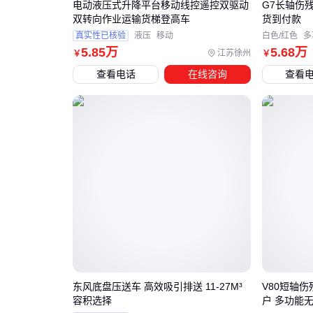
电动液压式升降平台移动线控遥控双驱动
G7长轴伤
双转向作业运输货梯登高车
货到付款
真实性已核验
液压
移动
白色/红色
多
5
.85
万
5
.68
万
江苏徐州
￥
￥
查看电话
在线咨询
查看
东风底盘压送车 高效吸引排送 11-27M³
V80短轴伤
容积选择
户 多功能