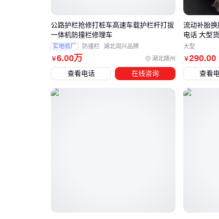
公路护栏抢修打桩车高速车载护栏杆打拔
流动补胎换
一体机防撞栏修理车
电话 大型
实地验厂
防撞栏
湖北润兴品牌
大型
6
.00
万
290
.00
湖北随州
￥
￥
查看电话
在线咨询
查看