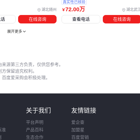
易判断方法：用手指按压轮胎，下陷不超过1厘米为佳。
真实性已核验
72
.00
万
湖北随州
湖北武
￥
折叠关节处建议每季度涂抹硅基润滑剂，比普通机油更不易吸
电话
在线咨询
查看电话
在线咨询
附灰尘。存放时避免阳光直射塑料部件，防止材质脆化。这些
细节维护能显著延长关键部件的使用寿命。
展开更多
选择助行车最终要回归实际场景：室内短距离移动更看重转弯
半径，户外长距离则需要关注减震和续航。配件不是越多越
好，而是针对高频使用痛点配置。记住，好的助行车系统应该
由来源第三方负责，仅供您参考。
让使用者忘记设备的存在，自然融入日常动线。
利方保留追究权利。
，百度爱采购会积极处理。
则
关于我们
友情链接
平台声明
爱企查
标准
产品百科
加盟星
则
生态合作
百度营销