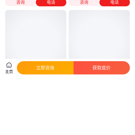
咨询
电话
咨询
电话
立即咨询
获取底价
主页
甘井子PVCPETPC标签伊丰纸塑
当即 不干胶产品标签 不留胶 清
洁用品 标贴 设计印刷加工
真实性已核验
0
.10
0
.13
￥
/个
￥
/张
浙江温州
江苏苏州
咨询
电话
咨询
电话