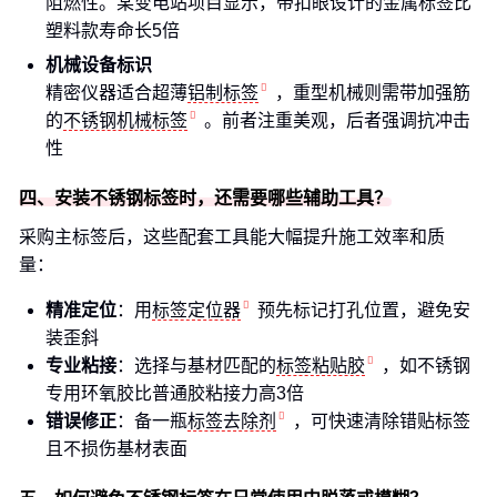
阻燃性。某变电站项目显示，带扣眼设计的金属标签比
塑料款寿命长5倍
机械设备标识
精密仪器适合超薄
铝制标签
，重型机械则需带加强筋
的
不锈钢机械标签
。前者注重美观，后者强调抗冲击
性
四、安装不锈钢标签时，还需要哪些辅助工具？
采购主标签后，这些配套工具能大幅提升施工效率和质
量：
精准定位
：用
标签定位器
预先标记打孔位置，避免安
装歪斜
专业粘接
：选择与基材匹配的
标签粘贴胶
，如不锈钢
专用环氧胶比普通胶粘接力高3倍
错误修正
：备一瓶
标签去除剂
，可快速清除错贴标签
且不损伤基材表面