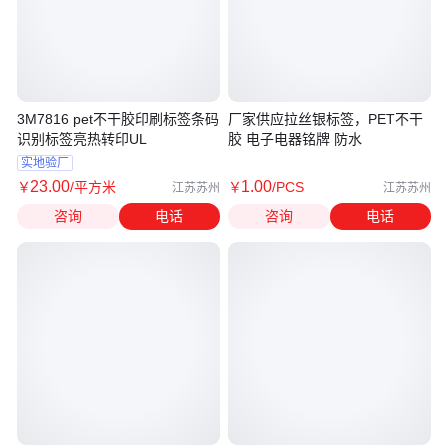
3M7816 pet不干胶印刷标签条码
厂家供应拉丝银标签，PET不干
识别标签亮热转印UL
胶 电子电器铭牌 防水
实地验厂
23
.00
1
.00
￥
/平方米
￥
/PCS
江苏苏州
江苏苏州
咨询
电话
咨询
电话