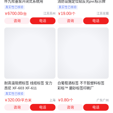
件九柱塞泵开闭式系统用
消防设施定位贴反光pvc标示牌
真实性已核验
真实性已核验
6700
.00
19
.00
￥
/台
￥
/个
江苏苏州
江苏无锡
咨询
电话
咨询
电话
耐高温阻燃标签 线缆标签 宝力
白葡萄酒标签 不干胶塑料标签
昂尼 XF-603 XF-611
彩标™ 磨砂标签印刷厂
真实性已核验
320
.00
0
.80
￥
/平方米
￥
/个
上海
广东广州
咨询
电话
咨询
电话