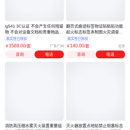
ig541 3C认证 不会产生任何残留
翻页式痕迹标签物证贴粘贴功能
物 不会对设备文档和贵重物品损
起火标志标签本制图火灾调查消
坏
防
真实性已核验
真实性已核验
3589
.00
140
.00
￥
/套
￥
/套
广东广州
北京
咨询
电话
咨询
电话
消防高压细水雾灭火装置重要组
灭火器放置点地贴禁止阻塞标志