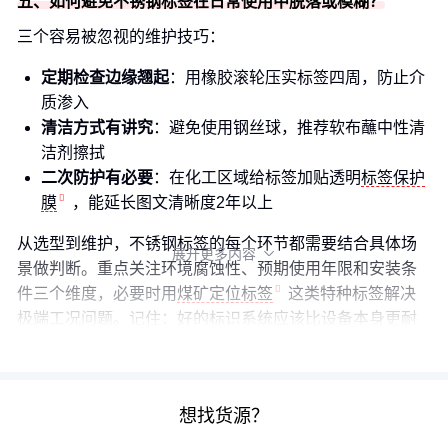
五、如何避免不锈钢标签在日常使用中脱落或模糊？
三个容易被忽视的维护技巧：
定期检查边缘翘起
：用橡胶滚轮压实标签四周，防止介
质渗入
清洁方式有讲究
：避免使用钢丝球，推荐软布蘸中性清
洁剂擦拭
二次防护有必要
：在化工区域给标签加贴透明
标签保护
膜
，能延长图文清晰度2年以上
从选型到维护，不锈钢标签的每个环节都需要结合具体场
展开更多内容

景做判断。重点关注环境腐蚀性、预期使用年限和安装条
件三个维度，必要时用
煤矿定位标签
这类特种标签解决
极端工况问题。记住：好的标识系统应该比设备本身更耐
用。
想找货源？