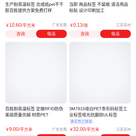
生产耐高温标签 合成纸pet不干
当即 商品标签 不留痕 清洁用品
胶百胜提供方案免费打样
标贴 设计印刷加工
10
.60
0
.13
￥
/平方米
￥
/张
广东东莞
江苏苏州
咨询
电话
咨询
电话
百胜耐高温标签 定做RFID防伪
3M7815哑白PET条形码标签工
美丽质量优越 材质PET
业标签哑光抗磨损UL标签
真实性已核验
9
.00
32
.00
￥
/平方米
￥
/平方米
广东东莞
江苏苏州