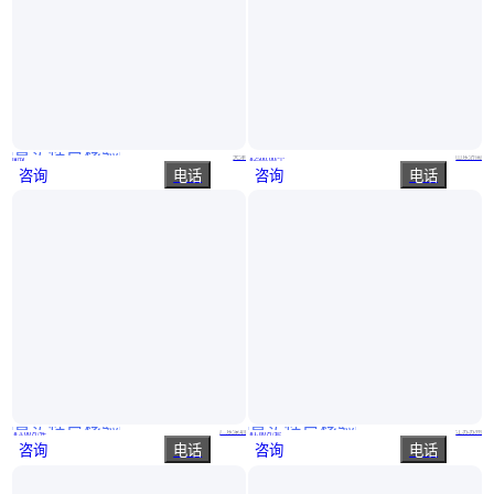
真实性已核验
全自动定时采集微机土工合成材料蠕变试验系统可人工采集数据
中控ECS-700系统控制器FCU711 FCU712 COM711 COM741-S01 COM722-S01
天津
山东济南
面议
￥
2500
.00
/个
咨询
电话
咨询
电话
真实性已核验
真实性已核验
BSURE 工控云SCADA数字孪生CPS数据采集边缘计算系统XONE
陛恒云联 洁净室BA系统 设计 2D平面图控 3D画面BIM建模 支持开票
广东深圳
江苏苏州
￥
3
.00
万
/件
￥
1
.80
万
/套
咨询
电话
咨询
电话