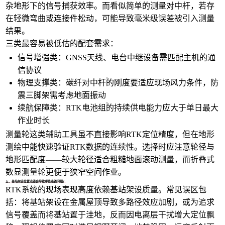
杂地形下的信号捕获效率。而看似简单的测量对中杆，若存
在轻微弯曲或连接件松动，可能导致毫米级误差被引入测量
结果。
三类最容易被低估的配套需求：
信号增强类：GNSS天线、电台中继设备需匹配主机的通
信协议
物理支撑类：
碳纤对中杆
的刚度要适应现场风力条件，
防
震三脚架
需考虑地面振动
续航保障类：
RTK电池组
的持续供电能力应大于单日最大
作业时长
测量轮
这类辅助工具虽不直接影响RTK定位精度，但在地形
测绘中能快速验证RTK数据的连续性。选择时应注意轮径与
地形匹配度——较大轮径适合粗糙地面滚动测量，而折叠式
数显测量轮
更便于狭窄空间作业。
五、基站架设位置选错会导致哪些连锁问题？
RTK系统的现场表现高度依赖基站架设质量。常见误区包
括：将基站架设在金属屋顶导致多路径效应加剧，或为追求
信号覆盖而将基站置于洼地，反而因电离层干扰增大定位飘