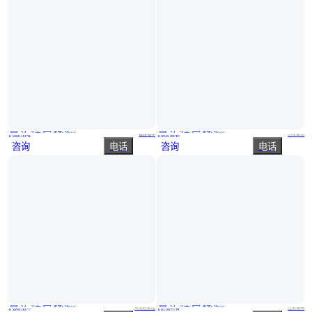
真实性已核验
真实性已核验
变电站设备在线监测保护系统 开关柜断路器智能测控 保护装置
智慧供热管理平台 GPRS远程抄表 管道位移在线监测
福建福州
山东青岛
￥
5000
.00
/件
￥
3694
.00
/套
咨询
电话
咨询
电话
真实性已核验
真实性已核验
GFD233A103 3BE022294R0103 冗余系统控制模块
智能化快速装车系统 无人值守自动化充装系统 筒仓计量称重系统
河北石家庄
江苏常州
￥
5699
.00
/个
￥
10
.00
万
/台