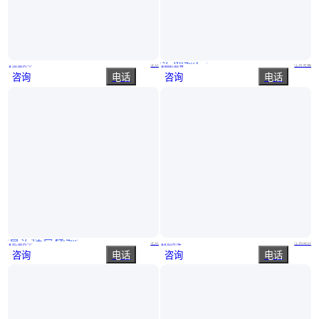
实地验厂
可穿戴人机交互采集软件 标准化测试流程 试库管理与属性筛选功能
火星探测器 及时报警功能 示值误差小 来图定制 永 安电子
北京
江苏无锡
￥
59
.00
万
/个
￥
9000
.00
/台
咨询
电话
咨询
电话
真实性已核验
多通道脑电测量系统 便捷式 可快速佩戴 信号质量准确且干净
精准度高 模数转化 输沙量数据 水土流失自动监测仪 禹诺电子
北京
江苏南京
￥
95
.00
万
/个
￥
4
.83
万
/件
咨询
电话
咨询
电话