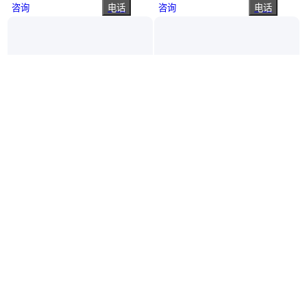
咨询
电话
咨询
电话
真实性已核验
真实性已核验
井下二氧化氮粉尘浓度系统融合 煤矿6大避险系统
机器视觉系统 -瑕痕 形态外观检测CCD系统方案
山东济宁
广东深圳
￥
2
.35
万
/台
￥
6
.00
万
/套
咨询
电话
咨询
电话