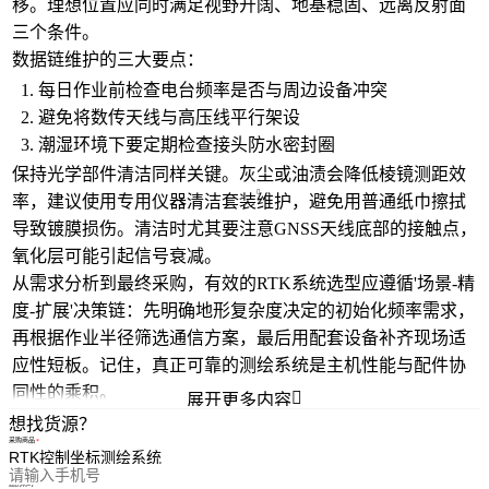
移。理想位置应同时满足视野开阔、地基稳固、远离反射面
三个条件。
数据链维护的三大要点：
每日作业前检查电台频率是否与周边设备冲突
避免将数传天线与高压线平行架设
潮湿环境下要定期检查接头防水密封圈
保持光学部件清洁同样关键。灰尘或油渍会降低棱镜测距效
率，建议使用专用
仪器清洁套装
维护，避免用普通纸巾擦拭
导致镀膜损伤。清洁时尤其要注意GNSS天线底部的接触点，
氧化层可能引起信号衰减。
从需求分析到最终采购，有效的RTK系统选型应遵循'场景-精
度-扩展'决策链：先明确地形复杂度决定的初始化频率需求，
再根据作业半径筛选通信方案，最后用配套设备补齐现场适
应性短板。记住，真正可靠的测绘系统是主机性能与配件协
同性的乘积。

展开更多内容
想找货源？
采购商品
您的电话
您的称呼