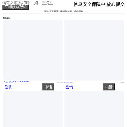
信息安全保障中·放心提交
立即获取报价
发送询价代表您同意
《用户服务协议》
《隐私政策》
猜你喜欢
真实性已核验
远距离搜救视频系统7音频视频搜救救援系统无人巡逻艇传输系统
虚拟现实脑电采集软件 是一个多功能系统 空间分辨率高 实时性好
河北廊坊
北京
￥
7000
.00
/个
￥
95
.00
万
/个
咨询
电话
咨询
电话