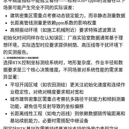
水平精度指标不能孤立看待——标称1cm+1ppm的设备在以下
场景可能产生完全不同的实际误差：
建筑密集区需重点考察动态锁定能力，而非静态测量数据
长距离管线测量更依赖ppm系数的影响权重
高频振动环境（如施工机械附近）要求特殊滤波算法
初始化时间同样存在认知误区：厂商实验室数据通常基于理
想环境，实际选型时应要求提供树荫、高压线等干扰环境下
的实测报告。
三、如何根据测绘场景匹配RTK系统关键性能？
选择RTK控制坐标测绘系统时，地形复杂度、作业半径和数
据要求是三个核心决策维度。不同场景对系统性能的需求差
异显著：
平坦开阔区域（如农田测绘）更关注初始化速度和连续作
业稳定性，对绝对精度要求相对宽松
城市建筑密集区需重点考察抗多路径干扰能力和倾斜测量
功能，避免信号反射导致的坐标偏移
长距离线性工程（如电力巡线）则依赖数据链传输距离和
基站续航能力，必要时需搭配中继设备
固定站RTK基站
在需要持续基准站支持的场景中表现突出，