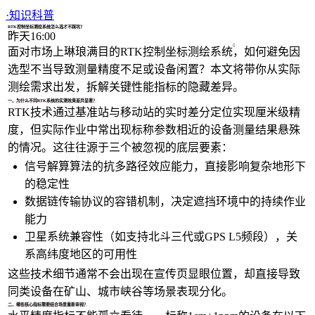
1/4
·
知识科普
RTK控制坐标测绘系统怎么选才不踩坑？
昨天16:00
面对市场上琳琅满目的
RTK控制坐标测绘系统
，如何避免因
选型不当导致测量精度不足或设备闲置？本文将带你从实际
测绘需求出发，拆解关键性能指标的隐藏差异。
一、为什么不同RTK系统的实测效果差异显著？
RTK技术通过基准站与移动站的实时差分定位实现厘米级精
度，但实际作业中常出现标称参数相近的设备测量结果悬殊
的情况。这往往源于三个被忽视的底层要素：
信号解算算法的抗多路径效应能力，直接影响复杂地形下
的稳定性
数据链传输协议的容错机制，决定遮挡环境中的持续作业
能力
卫星系统兼容性（如支持北斗三代或GPS L5频段），关
系高纬度地区的可用性
这些技术细节通常不会出现在宣传页显眼位置，却直接导致
同类设备在矿山、城市峡谷等场景表现分化。
二、哪些核心指标需要结合场景重新审视？