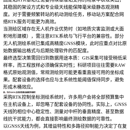
其稳固的架设方式和专业级天线能保障毫米级静态观测精
度。对于需要频繁转站的机动测绘任务，移动站方案配合网
络RTK服务可能更为高效。
当测绘区域存在无人机作业优势时（如地质灾害监测或大面
积地形建模），需注意RTK系统与飞行平台的兼容性。部分
无人机测绘系统
已集成高精度GNSS模块，此时应重点对比原
始数据输出格式与后期处理软件的匹配度。
最终选型决策需回归到数据用途本质：GIS采集可接受稍低采
样率，而工程放样必须确保实时性；科研项目往往需要RAW
格式原始观测值，常规测绘则可能更看重直接可用的坐标成
果。配套设备的选择也应与主系统性能阈值保持同步，避免
形成木桶效应。
四、为什么RTK主机的性能会被配件拖累？
采购RTK控制坐标测绘系统时，许多用户会将全部预算集中
在主机设备上，却忽略了配套设备的协同性。实际上，
GNSS
天线
的相位中心稳定性、
测量对中杆
的垂直精度、甚至数据
线抗干扰能力，都会直接影响最终测绘数据的可靠性。
以GNSS天线为例，其增益特性和多路径抑制能力决定了在复