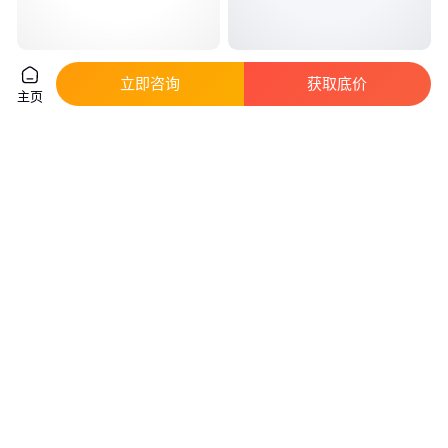
FSL照明LED路灯LD0668战狼系
森发LED路灯 多种规格 高防护等
立即咨询
获取底价
列30W60W90W120W150W管径
级 专业耐用
主页
国标60mm
真实性已核验
真实性已核验
330
.00
600
.00
￥
/套
￥
/套
湖南衡阳
江苏扬州
咨询
电话
咨询
电话
路灯 6-12米路灯 高压钠灯路灯
双臂路灯路灯 市电路灯 LED公路
金卤灯路灯 沈阳路灯厂家
灯