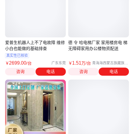
爱普生机器人上不了电故障 维修
德 令 哈电梯厂家 家用楼房电 梯
小白也能做的基础排查
无障碍家用办公楼物资配送
真实性已核验
2699
.00
1
.51
￥
/台
￥
万
/台
广东东莞
青海海西蒙古族藏族自
治州
咨询
电话
咨询
电话