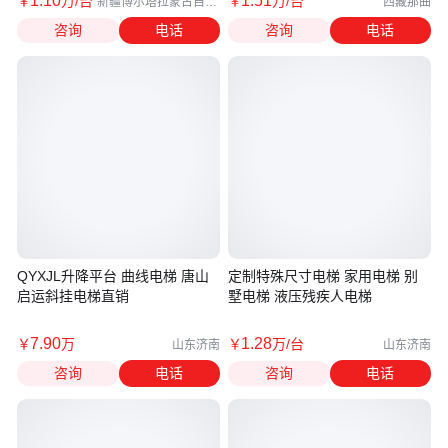
1
.10
1
.51
￥
万
/台
￥
万
/台
新疆博尔塔拉蒙古自治
西藏那曲
州
咨询
电话
咨询
电话
QYXJL升降平台 曲线电梯 唐山
定制特殊尺寸电梯 家用电梯 别
启运斜挂电梯直销
墅电梯 液压残疾人电梯
7
.90
1
.28
￥
万
￥
万
/台
山东济南
山东济南
咨询
电话
咨询
电话