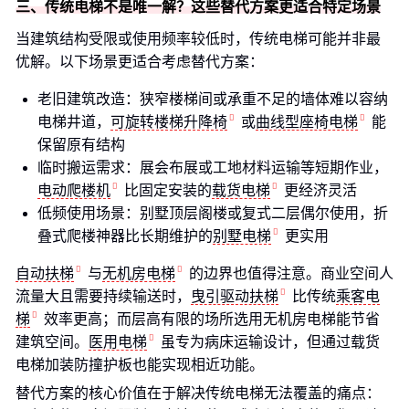
三、传统电梯不是唯一解？这些替代方案更适合特定场景
当建筑结构受限或使用频率较低时，传统电梯可能并非最
优解。以下场景更适合考虑替代方案：
老旧建筑改造：狭窄楼梯间或承重不足的墙体难以容纳
电梯井道，
可旋转楼梯升降椅
或
曲线型座椅电梯
能
保留原有结构
临时搬运需求：展会布展或工地材料运输等短期作业，
电动爬楼机
比固定安装的
载货电梯
更经济灵活
低频使用场景：别墅顶层阁楼或复式二层偶尔使用，折
叠式爬楼神器比长期维护的
别墅电梯
更实用
自动扶梯
与
无机房电梯
的边界也值得注意。商业空间人
流量大且需要持续输送时，
曳引驱动扶梯
比传统
乘客电
梯
效率更高；而层高有限的场所选用无机房电梯能节省
建筑空间。
医用电梯
虽专为病床运输设计，但通过载货
电梯加装防撞护板也能实现相近功能。
替代方案的核心价值在于解决传统电梯无法覆盖的痛点：