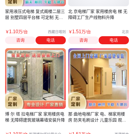
家用液压式电梯 复式阁楼二层三
北 京电梯厂家 家用楼房电 梯 无
层 别墅四层平台梯 可定制 无障
障碍工厂生产线物料升降
碍
1
.10
1
.51
￥
万
/台
￥
万
/台
西藏日喀则
北京
咨询
电话
咨询
电话
博 尔 塔 拉电梯厂家 家用楼房电
那 曲地电梯厂家 电、梯家用楼
梯 无障碍建筑玻璃幕墙安装升降
房 防夹毛刷设计 儿童乐园 观光
住宅电 梯