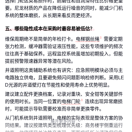
选择门轮这类易损件时，耐磨性和自润滑特性比价格更重
要。尼龙材质的产品在降低运行噪音的同时，能减少门机
系统的整体磨损，从长期来看反而更经济。
五、哪些隐性成本在采购时最容易被低估？
维保周期绝不是简单的年检打卡。
电梯钢丝绳
需要定期
张力检测，缓冲器需验证液压性能，这些专项维护的频次
往往高于基础保养。远程监控系统虽增加初期投入，但能
提前预警限速器异常等潜在风险。
井道照明这类辅助系统也有讲究：应急照明模块必须与主
电路独立供电，且要避免频闪问题影响检修判断。采用LE
D光源的井道壁灯在节能性和使用寿命上优势明显。
建议建立配件更换档案，记录对重块、安全钳等关键部件
的使用时长。当同一位置的
电梯门轮
连续出现异常磨损
时，可能提示导轨需要校准而非简单更换零件。
从门机系统到井道照明，电梯的实际表现是整体方案的协
展开更多内容

同结果。建议按建筑类型梳理优先级：商务楼宇侧重运行