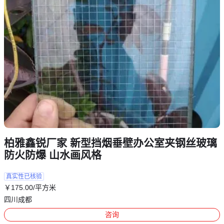
柏雅鑫锐厂家 新型挡烟垂壁办公室夹钢丝玻璃
防火防爆 山水画风格
真实性已核验
￥
175
.00
/平方米
四川成都
咨询