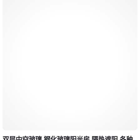
双层中空玻璃 钢化玻璃阳光房 隔热遮阳 各种