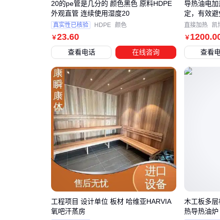
20的pe管是几分的 颜色黑色 原料HDPE
导热油电加
外观直管 连续使用湿度20
定，有效避
真实性已核验
HDPE
颜色
直接加热
凯
23
.60
1200
.0
￥
￥
查看电话
在线咨询
查看
工程项目 设计单位 板材 哈维亚HARVIA
木工板多层
氧吧汗蒸房
热导热油炉