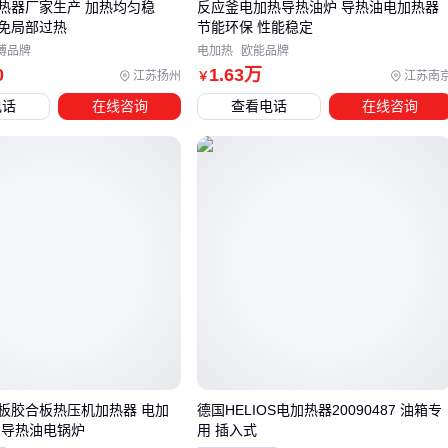
热器厂家生产 加热均匀稳
反应釜电加热导热油炉 导热油电加热器
密封材料
：接缝处要用
铝箔胶带
而非普通胶带，耐温差超
免局部过热
节能环保 性能稳定
过200℃
博品牌
电加热
欧能品牌
防护层
：室外管道建议加装
网格布
防紫外线老化
0
1
.63
万
江苏扬州
江苏南
￥
电话
在线咨询
查看电话
在线咨询
经验值：
配套材料通常占主材成本的15-25%，采购时就要同
步规划 📐
五、施工队不会主动告诉你的接缝处理秘诀
热桥阻断
：管道支架等金属连接件要用
空调风管保温钉
隔
离，钉帽加装隔热垫片
膨胀补偿
：每3米留5mm伸缩缝，填塞耐高温密封绳
维护周期
：无机纤维类材料每2年需检查粉化情况，
泡沫玻
类可延长至5年
关键细节：
接缝处热流密度通常是平整面的3-5倍 ⚠️
板胶合板热压机加热器 电加
德国HELIOS电加热器20090487 油箱专
选隔热材料本质是匹配热负荷曲线：先确定最高工作温度和热
 导热油电锅炉
用 插入式