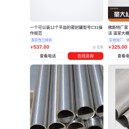
一个可以装12个平皿的密封罐型号C31操
佛斯特厂家 
作规范
活 温室大
真实性已核验
实地验厂
537
.00
325
.00
北京
￥
￥
查看电话
在线咨询
查看