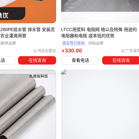
温度梯度
：多数材料导热系数随温度升高呈指数增长，例如
某
纳米隔热材料
在300℃时导热系数比常温高40%
热辐射穿透
：高温下热辐射占比超过50%，这也是
气凝胶隔
280PE给水管 排水管 安装灵
LTCC用浆料 电阻网 络以及特殊 用途的
热毡
比传统材料更优的关键——其纳米孔隙能散射红外线
棚农业灌溉用管
电阻器和电极 成本低的优势
佛斯特品牌
真实性已核验
研铂品牌
接触热阻
：板材接缝处的空气层会使实际热阻下降30%以上
330
.00
河北石家庄
广东深
￥
实验室用护热板法测得的"表观导热系数"往往比实际工况低20-
电话
在线咨询
查看电话
在线咨询
60%，这就是为什么有些项目刚验收就出现局部过热。
三、从300℃到1200℃的六种材料生存指南
温度区间
首选方案
替代方案；避坑要点
<300℃
聚氨酯发泡
挤塑板；防火等级需B1级
300-600℃
气凝胶涂料
硅酸铝毡；注意憎水性