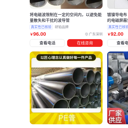
将电磁波限制在一定的空间内，以避免能
镀镍导电布
量散失和干扰的波导管
的电磁屏蔽
真实性已核验
研铂品牌
真实性已核
96
.00
92
.00
广东深圳
￥
￥
查看电话
在线咨询
查看