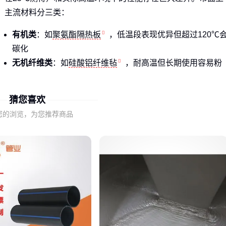
主流材料分三类：
有机类
：如
聚氨酯隔热板
，低温段表现优异但超过120℃
碳化
无机纤维类
：如
硅酸铝纤维毡
，耐高温但长期使用容易粉
化
复合结构类
：如
防腐树脂瓦
，通过多层设计平衡成本与性
猜您喜欢
能
您的浏览，为您推荐商品
玻璃棉卷毡这类传统材料在养殖场等场景性价比突出，但遇到
化工厂管道这类高温+腐蚀环境就力不从心。
真相：
验收时用热成像仪测表面温度达标≠材料能扛住长期热
负荷 ⚠️
二、标称导热系数和实际工况的温差游戏
材料导热性能受三个隐藏变量影响：