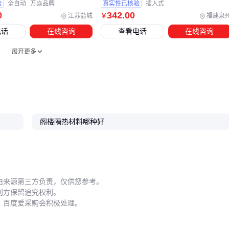
验
全自动
万焱品牌
真实性已核验
插入式
流密度，再考虑防腐/抗震等附加需求。对高温管道，
真空绝热
0
342
.00
江苏盐城
福建泉
￥
板
+气凝胶隔热毡组合往往比单层方案更经济；而临时设施
电话
在线咨询
查看电话
在线咨询
玻璃棉卷毡
就能满足。记住：标称参数只是起点，实际工况
才是终点。
展开更多
阁楼隔热材料哪种好
由来源第三方负责，仅供您参考。
利方保留追究权利。
，百度爱采购会积极处理。