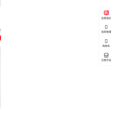
全网询价
，
圳
消息管理
购物车
注册开店