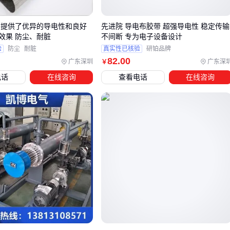
>600℃
真空绝热板
微孔陶瓷；避免机械冲击
 提供了优异的导电性和良好
先进院 导电布胶带 超强导电性 稳定传输
效果 防尘、耐脏
不间断 专为电子设备设计
重点方案解析：
验
防尘
耐脏
真实性已核验
研铂品牌
82
.00
300-600℃区间
：
反射隔热涂料
通过陶瓷微珠反射红外线
广东深圳
广东深
￥
施工时要注意基材预处理
电话
在线咨询
查看电话
在线咨询
超高温场景
：STP真空绝热板的芯材选择决定寿命，无机纤
维芯比泡沫玻璃更耐热冲击
结论：
选型时要看材料在目标温度区间的实测数据，而非常温
导热系数 🔥
四、买完主材才发现要追加的隐形预算
隔热工程常被忽视的配套成本有三类：
锚固系统
：普通保温钉在高温下会软化，需用带金属套管的
被动房保温锚栓