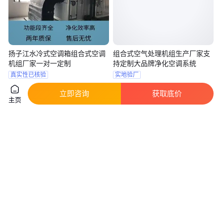
扬子江水冷式空调箱组合式空调
组合式空气处理机组生产厂家支
机组厂家一对一定制
持定制大品牌净化空调系统
真实性已核验
实地验厂
3
.50
90
.00
￥
万
/台
￥
/台
江苏泰州
山东德州
立即咨询
获取底价
主页
咨询
电话
咨询
电话