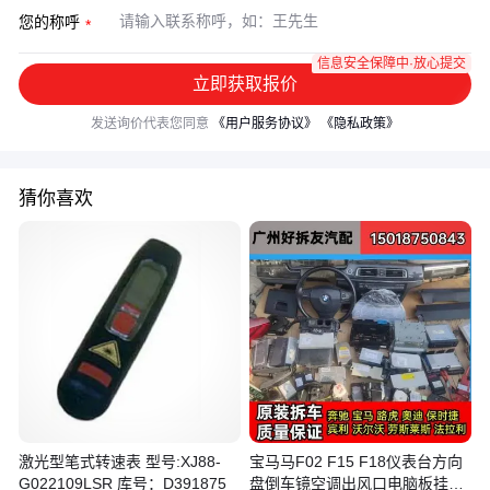
您的称呼
信息安全保障中·放心提交
立即获取报价
发送询价代表您同意
《用户服务协议》
《隐私政策》
猜你喜欢
激光型笔式转速表 型号:XJ88-
宝马马F02 F15 F18仪表台方向
G022109LSR 库号：D391875
盘倒车镜空调出风口电脑板挂挡