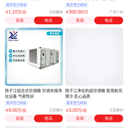
机构
真实性已核验
真实性已核验
1
.10
300
.00
￥
万
/台
￥
/只
河北廊坊
广东广州
咨询
电话
咨询
电话
扬子江组合式空调箱 空调末端净
扬子江净化机组空调箱 医用新风
化设备 气密性好
预冷 匠心品质
真实性已核验
真实性已核验
6
.00
3
.00
￥
万
/台
￥
万
/台
江苏泰州
江苏泰州
咨询
电话
咨询
电话