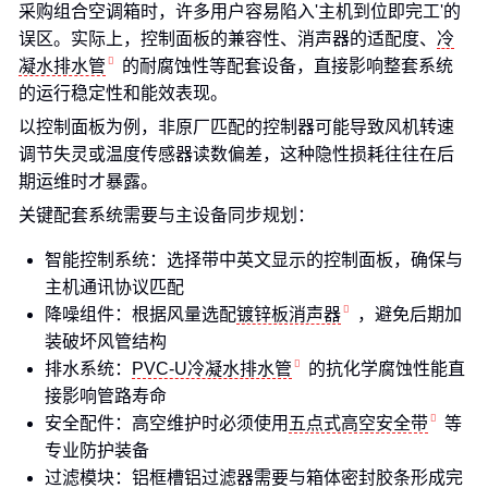
采购组合空调箱时，许多用户容易陷入'主机到位即完工'的
误区。实际上，控制面板的兼容性、消声器的适配度、
冷
凝水排水管
的耐腐蚀性等配套设备，直接影响整套系统
的运行稳定性和能效表现。
以控制面板为例，非原厂匹配的控制器可能导致风机转速
调节失灵或温度传感器读数偏差，这种隐性损耗往往在后
期运维时才暴露。
关键配套系统需要与主设备同步规划：
智能控制系统：选择带中英文显示的控制面板，确保与
主机通讯协议匹配
降噪组件：根据风量选配
镀锌板消声器
，避免后期加
装破坏风管结构
排水系统：
PVC-U冷凝水排水管
的抗化学腐蚀性能直
接影响管路寿命
安全配件：高空维护时必须使用
五点式高空安全带
等
专业防护装备
过滤模块：铝框槽铝过滤器需要与箱体密封胶条形成完