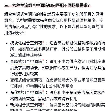
三、六种主流组合空调箱如何匹配不同场景需求？
组合空调式空调箱的性能差异主要源于功能段配置的灵活
组合，选型时需要优先考虑实际应用场景对温控精度、空
气洁净度和运行稳定性的要求。以下是六种典型配置的适
用边界分析：
模块化组合空调箱
：适合需要频繁调整功能布局的场
所，如实验室或多用途厂房，其分段式结构便于后期增
减过滤或换热模块
直膨式组合空调箱
：适用于电力供应稳定且对制冷速
度要求高的场景，如数据中心或生产线，但需注意其运
行噪音相对较高
变频式组合空调箱：在负荷波动大的商业场所能显著降
低能耗，但初期投资比定频机型更高
净化型组合空调箱
：医疗和电子车间等洁净度要求严
格的场所首选，需配合高效过滤器使用
新风组合式空调箱
：解决密闭空间换气问题的同时实