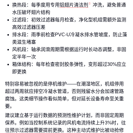
换热段：每季度用专用
铝翅片清洁剂
冲洗，避免普通
水压破坏翅片结构
过滤段：初效过滤器每月检查，净化型机组需额外监测
高效过滤器压差
排水段：雨季前检查PVC-U冷凝水排水管坡度，防止藻
类滋生堵塞
风机段：轴承润滑周期需根据运行时长动态调整，非固
定半年一次
箱体结构：每年检查密封胶条弹性，变形超过30%应立
即更换
特别容易被忽视的是停机维护——在潮湿地区，机组停用
超过两周就应排空冷凝水管道，否则残留水分会加速管路
腐蚀。这类细节操作看似简单，但对延长设备寿命至关重
要。
建议建立基于运行数据的预测性维护计划，而非固定周期
保养。例如当控制系统记录的风机电流持续上升3%时，往
往预示过滤器需要提前更换。这种主动式维护比被动抢修