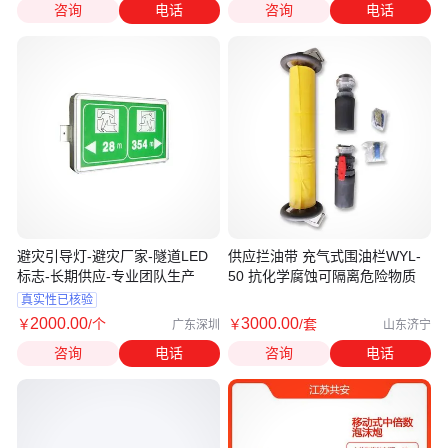
咨询
电话
咨询
电话
避灾引导灯-避灾厂家-隧道LED
供应拦油带 充气式围油栏WYL-
标志-长期供应-专业团队生产
50 抗化学腐蚀可隔离危险物质
真实性已核验
2000
.00
3000
.00
￥
/个
￥
/套
广东深圳
山东济宁
咨询
电话
咨询
电话