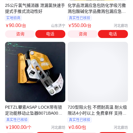
25公斤氯气捕消器 泄漏氯快速手
化学品泄漏应急包防化学吸污撒
提式手推式流动性好
溅包酸碱化学品撒溅包漏应急处
理套件
实地验商
真实性已核验
90
.00
550
.00
￥
/台
￥
/台
山东济宁
河北廊坊
咨询
电话
咨询
电话
PETZL攀索ASAP LOCK带有锁
720型阻火包 不燃耐高温 耐火极
定功能移动止坠器B071BA00绳
限达4小时以上 免费拿样 支持开
索救援后备
票
真实性已核验
真实性已核验
1900
.00
0
.60
￥
/个
￥
/包
河北廊坊
河北廊坊