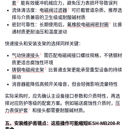
套
能有效缓冲机械应力，避免压力表损坏导致误判
流体清洁度：
电磁阀过滤器
可拦截管道杂质，推荐选
择与介质兼容的卫生级或耐酸碱材质
密封可靠性：长期使用后，
氟橡胶电磁阀密封圈
比普
通材质更耐油压和温度波动
快速接头和安装支架的选择同样关键：
气动快速接头
需匹配电磁阀接口螺纹规格，不锈钢材
质更适合腐蚀性环境
铸钢电磁阀支架
比普通支架更能承受重型设备的持续
振动
消音器能降低高频开关噪音，但会轻微影响流量特性
实际采购时，应先确认主设备接口参数和介质特性，再选
择对应防护等级的配套方案。例如输送腐蚀性介质时，
压
力表保护套
和接头都需要耐酸碱材质。
五、安装维护易错点：这些操作可能缩短IESH-MB208-R