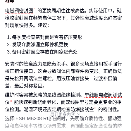
寿命
电磁阀密封圈
的更换周期往往被高估。实际使用中，硅
橡胶密封圈在频繁启停工况下，其弹性衰减速度比静态密
封场景快得多。建议：
每季度检查密封面是否有挤压变形
发现介质渗漏立即停机更换
备用密封圈应存放在阴凉避光处
安装时的管道应力是隐蔽杀手。很多现场直接用扳手强行
校正错位接口，这会导致阀体内部零件微变形。正确做法
是先松开两端法兰螺栓，用
液压油管接头
过渡补偿偏
差，最后对称紧固。
维护时容易被忽略的是线圈绝缘检测。
单线圈电磁阀测试
仪
能快速判断绕组老化，而双线圈型号需要更专业的相
位检测。潮湿环境还应定期检查
防爆接线盒
的密封性。
展开更多内容

选择IESH-MB208-R电磁阀时，先明确介质特性、振动强
度和启停频率等核心场景需求，再据此确定配套设备的防