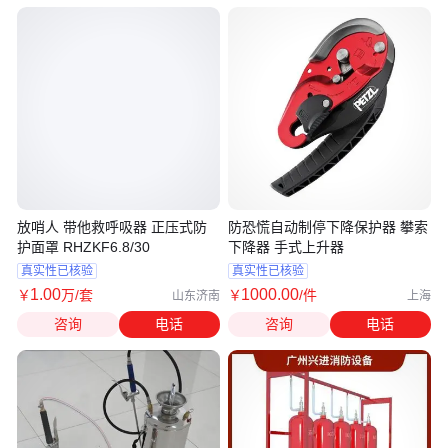
放哨人 带他救呼吸器 正压式防
防恐慌自动制停下降保护器 攀索
护面罩 RHZKF6.8/30
下降器 手式上升器
真实性已核验
真实性已核验
1
.00
1000
.00
￥
万
/套
￥
/件
山东济南
上海
咨询
电话
咨询
电话