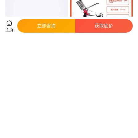
立即咨询
获取底价
主页
汛辰高空作业连接挽索防坠落缓
暴雪移动式（车载式）中倍数消
冲绳内置势能吸收器Y型绳挽索
防泡沫炮 PPYZ10-40L/S
真实性已核验
105
.00
7700
.00
￥
/套
￥
/件
河北廊坊
江苏苏州
咨询
电话
咨询
电话