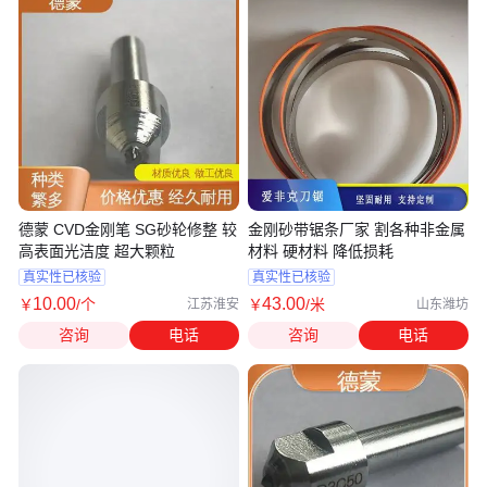
德蒙 CVD金刚笔 SG砂轮修整 较
金刚砂带锯条厂家 割各种非金属
高表面光洁度 超大颗粒
材料 硬材料 降低损耗
真实性已核验
真实性已核验
10
.00
43
.00
￥
/个
￥
/米
江苏淮安
山东潍坊
咨询
电话
咨询
电话