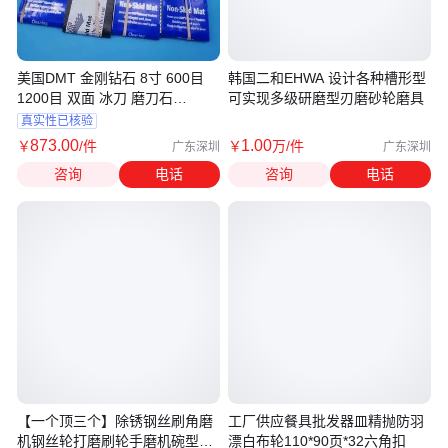
美国DMT 金刚钻石 8寸 600目
韩国二和EHWA 设计各种槽形型
1200目 双面 冰刀 磨刀石
可实现多级研磨型刃磨砂轮磨具
W8EFNB
真实性已核验
873
.00
1
.00
￥
/件
￥
万
/件
广东深圳
广东深圳
咨询
电话
咨询
电话
【一个顶三个】除锈钢丝刷角磨
工厂供应餐具批发器皿精抛防羽
机钢丝轮打磨刷轮手磨机碗型钢
漂白布轮110*90页*32六角扣