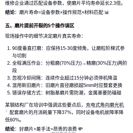
维修企业通过匹配设备参数，使磨片平均寿命延长2.3倍。
结论
：磨片寿命=设备参数×操作规范×材料匹配 📊
五、磨片提前开裂的5个操作误区
现场操作中的细节决定磨片真实寿命：
90度垂直打磨：应保持15-30度倾角，让磨粒阶梯式参
与切削
全程满压作业：分粗磨(70%压力)→精磨(30%压力)两阶
段
忽视冷却间隔：连续作业超过15分钟必须停机降温
混用新旧磨片：旧磨片直径磨损超5mm时应整套更换
错误存储方式：树脂基磨片需防潮，金属基要防磕碰
某钢结构厂在培训中强调这些要点后，
充电式角向磨光机
配套磨片的月消耗量下降37%，同时设备电机故障率降
低60%。
结论
：好磨片+差手法=昂贵的浪费 💸