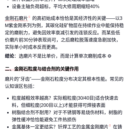
设备主轴负荷超标，平均大修周期缩短40%
金刚石磨片
的高初始成本恰恰是其经济性的关键——以3
M紫金刚系列为例，其碳化硅矿物层在持续作业中能保持稳
定的磨削力，避免因效率衰减引发的连锁反应。而某些低
价磨片前30分钟表现尚可，之后磨粒脱落速度急剧加快，
实际单小时成本反而更高。
结论
：选磨片不是比单价，而是计算单次磨削成本 ⚙️
二、金刚石粒度与结合剂的关键作用
磨片的"牙齿"——金刚石粒度分布决定其根本性能。常见的
认知误区包括：
粒度越粗效率越高？实际粗粒度(30/40目)适合快速去
料，但细粒度(200目以上)才能获得可焊接表面
树脂结合剂不耐用？对于不锈钢等易烧伤材料，树脂的
弹性缓冲恰恰能避免工件热损伤
金属基体一定更结实？钎焊工艺的
金属金刚磨片
在铸