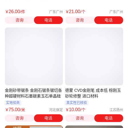
丝轮
26
.00
21
.00
￥
/件
￥
/个
广东广州
广东广州
咨询
电话
咨询
电话
金刚砂带锯条 金刚石锯条锯切各
德蒙 CVD金刚笔 成本低 棕刚玉
种超硬材料石墨碳素玉石单晶硅
砂轮修整 进口材料
实地验商
真实性已核验
75
.00
10
.00
￥
/米
￥
/个
河北保定
江苏扬州
咨询
电话
咨询
电话