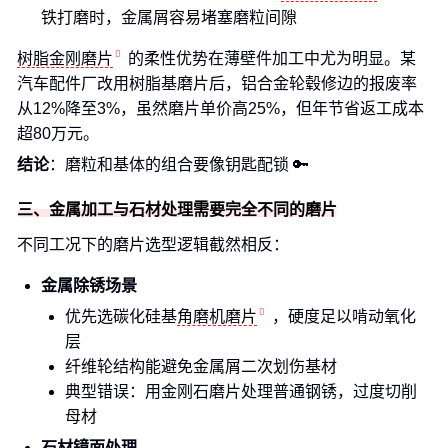
铁打磨时，金属屑容易堵塞磨粒间隙
树脂金刚磨片
的柔性优势在薄壁件加工中尤为明显。某
汽车配件厂改用树脂基磨片后，铝合金轮毂修边的报废率
从12%降至3%，虽然磨片单价高25%，但年节省返工成本
超80万元。
结论
：磨粒和基体的组合要像钥匙配锁 🔑
三、金属加工与石材处理需要完全不同的磨片
不同工况下的磨片选型逻辑截然相反：
金属除锈场景
优先选碳化硅基
角磨机磨片
，硬度足以啃动氧化
层
纤维轮结构能避免金属屑二次划伤基材
典型错误：用金刚石磨片处理普通钢锈，过度切削
母材
石材镜面处理