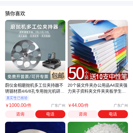
猜你喜欢
蔚仪金相磨抛机多工位夹持器不
20个装文件夹办公用品A4双夹强
锈钢材质4/6/8孔专用抛光机研磨
力夹子资料夹文件夹夹板学生用
机
板夹
真实性已核验
1000
.00
44
.00
￥
/件
￥
/件
广东广州
广东广州
咨询
电话
咨询
电话