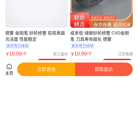
德蒙 金刚笔 砂轮修整 较高表面
成本低 绿碳砂轮修整 CVD金刚
光洁度 性能稳定
笔 刀具寿命超长 德蒙
真实性已核验
真实性已核验
10
.00
10
.00
￥
/个
￥
/个
浙江温州
江苏南通
咨询
电话
咨询
电话
立即咨询
获取底价
主页