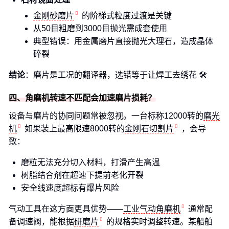
金刚砂磨片
的阶梯式粒度过渡是关键
从50目粗磨到3000目抛光需成套使用
典型错误：用金属磨片直接抛光大理石，造成晶体
碎裂
结论
：磨片是工况的翻译器，选错等于让焊工去绣花 🛠️
四、角磨机转速不匹配会加速磨片损耗？
设备与磨片的协同问题常被忽视。一台标称12000转的
磨光
机
如果装上最高限速8000转的
金刚石切割片
，会导
致：
磨粒无法充分切入材料，打滑产生高温
树脂结合剂在超速下提前老化开裂
安全线速度超标有爆片风险
气动工具在这方面更具优势——
工业气动角磨机
通常配
备调速阀，能根据
研磨片
的规格实时调整转速。某船舶