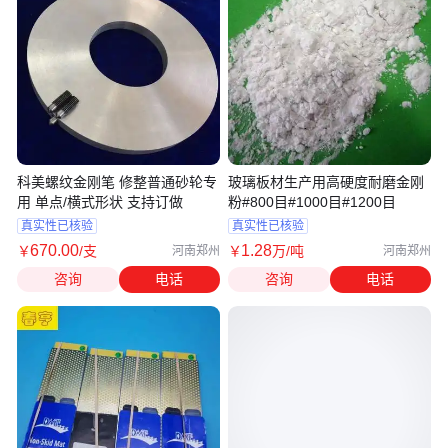
科美螺纹金刚笔 修整普通砂轮专
玻璃板材生产用高硬度耐磨金刚
用 单点/横式形状 支持订做
粉#800目#1000目#1200目
真实性已核验
真实性已核验
670
.00
1
.28
￥
/支
￥
万
/吨
河南郑州
河南郑州
咨询
电话
咨询
电话