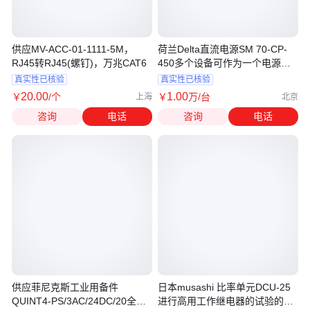
供应MV-ACC-01-1111-5M，
荷兰Delta直流电源SM 70-CP-
RJ45转RJ45(螺钉)，万兆CAT6
450多个设备可作为一个电源使
用
真实性已核验
真实性已核验
20
.00
1
.00
￥
/个
￥
万
/台
上海
北京
咨询
电话
咨询
电话
供应菲尼克斯工业用备件
日本musashi 比率单元DCU-25
QUINT4-PS/3AC/24DC/20全新
进行高用工作继电器的试验的扩