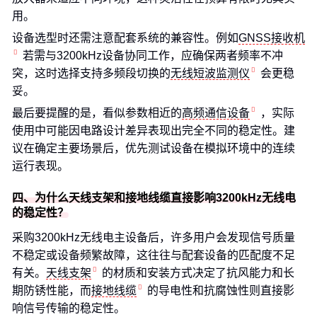
用。
设备选型时还需注意配套系统的兼容性。例如
GNSS接收机
若需与3200kHz设备协同工作，应确保两者频率不冲
突，这时选择支持多频段切换的
无线短波监测仪
会更稳
妥。
最后要提醒的是，看似参数相近的
高频通信设备
，实际
使用中可能因电路设计差异表现出完全不同的稳定性。建
议在确定主要场景后，优先测试设备在模拟环境中的连续
运行表现。
四、为什么天线支架和接地线缆直接影响3200kHz无线电
的稳定性？
采购3200kHz无线电主设备后，许多用户会发现信号质量
不稳定或设备频繁故障，这往往与配套设备的匹配度不足
有关。
天线支架
的材质和安装方式决定了抗风能力和长
期防锈性能，而
接地线缆
的导电性和抗腐蚀性则直接影
响信号传输的稳定性。