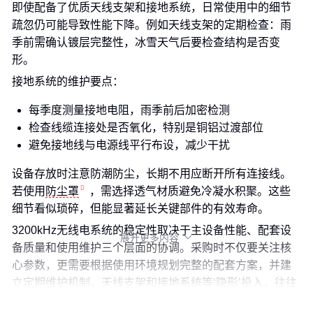
即使配备了优质天线支架和接地系统，日常使用中的细节
疏忽仍可能导致性能下降。例如天线支架的定期检查：雨
季前需确认镀层完整性，冰雪天气后要检查结构是否变
形。
接地系统的维护要点：
每季度测量接地电阻，雨季前后加密检测
检查线缆连接处是否氧化，特别是铜铝过渡部位
避免接地线与电源线平行布设，减少干扰
设备存放时注意防潮防尘，长期不用应断开所有连接线。
若使用
防尘罩
，需选择透气材质避免冷凝水积聚。这些
细节看似琐碎，但能显著延长关键部件的有效寿命。
3200kHz无线电系统的稳定性取决于主设备性能、配套设
展开更多内容

备质量和使用维护三个层面的协调。采购时不仅要关注核
心参数，更需要根据使用环境规划完整的配套方案，并建
立定期维护机制。天线支架和接地系统等‘隐形’投入，往往
决定着系统长期运行的可靠程度。