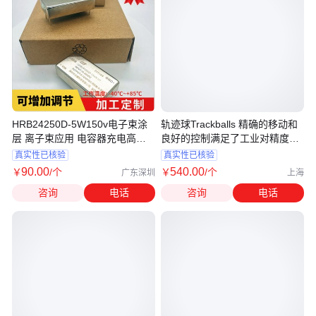
HRB24250D-5W150v电子束涂
轨迹球Trackballs 精确的移动和
层 离子束应用 电容器充电高压
良好的控制满足了工业对精度要
电源模块
求
真实性已核验
真实性已核验
90
.00
540
.00
￥
/个
￥
/个
广东深圳
上海
咨询
电话
咨询
电话