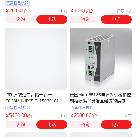
原装正品
展元件
真实性已核验
20
.00
1
.00
￥
/个
￥
万
/台
上海
广东深圳
咨询
电话
咨询
电话
IPR 原装进口，假一罚十
德国Murr 85135电源为机械和控
EC38MIL-IP65.T, 15030181
制柜提供了灵活且经济的供电选
择
真实性已核验
真实性已核验
5430
.00
2000
.00
￥
/台
￥
/台
上海
北京
咨询
电话
咨询
电话