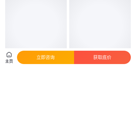
立即咨询
获取底价
主页
LRC乐山无线电中国授权代理商
LRC乐/山无线电 原装正品
元器件百强企业 稳压二极管 三
LR6302A33M SOT-23 线性稳压
极管
器 BOM配单
实地验商
真实性已核验
0
.80
0
.35
￥
/个
￥
/个
广东深圳
广东深圳
咨询
电话
咨询
电话