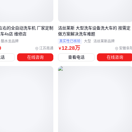
不同纯度酒精在车辆清洁中呈现明显效果差异：
75%
医用酒精
：挥发速度适中，既能有效溶解有机污渍，
又不会过快蒸发导致清洁不彻底
万左右的全自动洗车机 厂家定制
洁丝莱斯 大型洗车设备洗大车的 按需定
95%以上高纯度酒精：去脂能力过强，可能带走漆面必要油
车4s店 维修店
做方案解决洗车难题
脂，仅建议处理局部顽固污渍
酷水龙品牌
真实性已核验
大型
洁丝莱斯品牌
0
12
.28
万
江苏南通
安徽阜
￥
工业酒精含有的甲醇等添加剂需特别注意：
电话
在线咨询
查看电话
在线咨询
对内饰塑料的腐蚀性显著增强
残留气味难以消散
存在吸入性安全风险
应急清洁时建议选用小包装医用酒精，配合 microfiber 擦拭布
减少摩擦损伤。接下来需要了解如何搭配工具实现安全清洁。
三、酒精湿巾与棉片：哪种更适合你的洗车需求？
当需要快速清洁车辆局部区域时，
酒精湿巾
和
酒精棉片
提