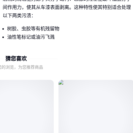
间作用力，使其从车漆表面剥离。这种特性使其特别适合处理
以下两类污渍：
树胶、虫胶等有机残留物
油性笔标记或油污飞溅
但车辆清洁的特殊性限制了酒精的适用场景：
猜您喜欢
长期使用会溶解清漆层保护膜
您的浏览，为您推荐商品
橡胶密封条接触后易老化开裂
对水垢、无机粉尘等无效
建议仅将酒精作为局部深度清洁的辅助手段，常规洗车仍应优
先使用中性洗车液。接下来需要根据具体污渍类型选择合适的
酒精浓度。
二、医用酒精与工业酒精的洗车表现差异