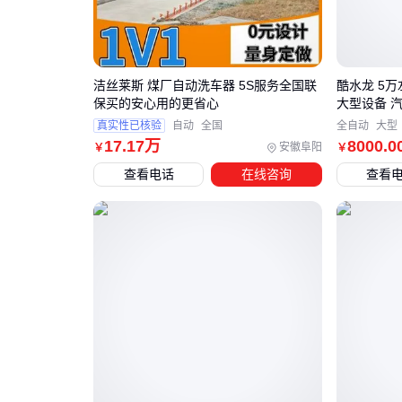
洁丝莱斯 煤厂自动洗车器 5S服务全国联
酷水龙 5
保买的安心用的更省心
大型设备 汽
真实性已核验
自动
全国
全自动
大型
17
.17
万
8000
.0
安徽阜阳
￥
￥
查看电话
在线咨询
查看