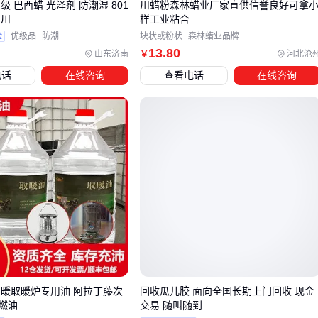
级 巴西蜡 光泽剂 防潮湿 801
川蜡粉森林蜡业厂家直供信誉良好可拿
对车体的潜在影响。接下来需要了解的是，如何搭配其他工具
锦川
样工业粘合
实现更完整的清洁流程。
验
优级品
防潮
块状或粉状
森林蜡业品牌
13
.80
山东济南
河北沧
￥
四、酒精洗车需要哪些辅助工具确保安全高效？
电话
在线咨询
查看电话
在线咨询
酒精洗车除了酒精本身，还需要考虑储存、分装和使用的配套
工具。选择合适的容器和辅助设备不仅能提升操作效率，还能
规避潜在风险。
储存容器：建议使用带有密封盖的HDPE塑料桶或专用
酒精
储存桶
，避免挥发和泄漏
分装工具：
按压式酒精壶
或防静电喷瓶便于精准控制用
量，减少浪费
安全防护：防火存储箱和防泄漏托盘可作为二次防护措施
酒精浓度计
或测试纸是容易被忽视但关键的工具。不同浓度
康暖取暖炉专用油 阿拉丁藤次
回收瓜儿胶 面向全国长期上门回收 现金
的酒精清洁效果和挥发性差异明显，建议在使用前进行简单测
燃油
交易 随叫随到
试。对于需要频繁调节浓度的场景，
数显酒精浓度计
操作更