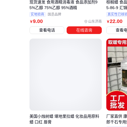
现货速发 食用酒精消毒液 食品添加剂9
棕榈蜡 食品
5%乙醇 75%乙醇 95%酒精
5-86-9 汇
实地验商
国丞品牌
真实性已核
9
.00
22
.00
山东济南
￥
￥
查看电话
在线咨询
查看
美国小烛树蜡 堪地里拉蜡 化妆品用原料
厂家直供 
蜡 口红 唇膏
郎千石专用