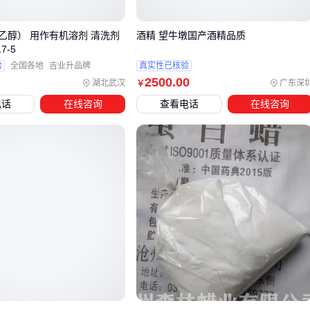
供了更便捷的解决方案。两者虽然都含有酒精成分，但在使用
场景和清洁效果上存在明显差异：
%乙醇） 用作有机溶剂 清洗剂
酒精 望牛墩国产酒精品质
7-5
酒精湿巾更适合大面积擦拭，如车门把手、方向盘等频繁接
验
全国各地
吉业升品牌
真实性已核验
2500
.00
湖北武汉
广东深
￥
触部位，其无纺布材质能承载更多液体，清洁效率更高
电话
在线咨询
查看电话
在线咨询
酒精棉片则针对精密部件清洁设计，如仪表盘按键、后视镜
调节钮等小面积区域，其纤薄质地能精准控制酒精用量
选择时需注意酒精浓度——75%左右的医用级浓度既能有效溶
解油脂，又不会过快挥发。部分工业用高浓度酒精虽然去污力
强，但可能加速橡胶、塑料部件的老化。
对于需要频繁消毒的运营车辆，独立包装的酒精湿巾能避免交
叉污染；而家用场景下，大包装湿巾或可重复使用的喷雾工具
可能更经济实用。
无论选择哪种形式，都应避开阳光直射的漆面区域，并在使用
后立即用清水擦拭残留，这样才能在保证清洁效果的同时降低