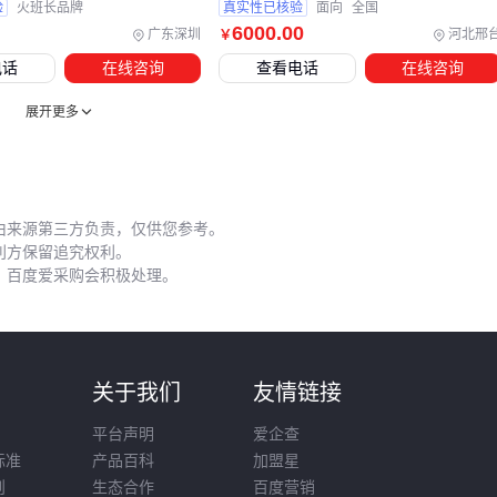
验
火班长品牌
真实性已核验
面向
全国
便捷。
6000
.00
广东深圳
河北邢
￥
收束判断：配套设备的核心是平衡操作便捷性与安全存储需
电话
在线咨询
查看电话
在线咨询
求，根据洗车频率和场地条件选择适合的组合方案。
展开更多
五、酒精洗车操作中哪些细节容易出错？
实际使用酒精洗车时，操作顺序和环境因素直接影响效果和安
全性。建议先在不显眼处小范围测试，确认不会损伤车漆后再
由来源第三方负责，仅供您参考。
利方保留追究权利。
大面积使用。避免在阳光直射或高温环境下操作，酒精挥发速
，百度爱采购会积极处理。
度过快可能导致清洁效果打折扣。
关键操作要点：
分装时使用专用漏斗避免泼洒
则
关于我们
友情链接
保持作业区域通风良好
平台声明
爱企查
每次使用后立即盖紧容器
标准
产品百科
加盟星
残留酒精要用清水二次擦拭
则
生态合作
百度营销