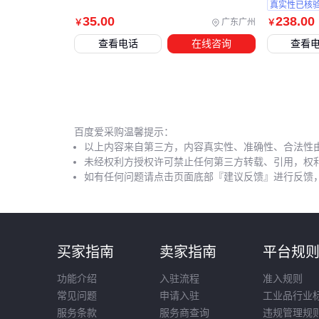
真实性已核
35
.00
238
.00
广东广州
￥
￥
查看电话
在线咨询
查看
百度爱采购温馨提示：
以上内容来自第三方，内容真实性、准确性、合法性
未经权利方授权许可禁止任何第三方转载、引用，权
如有任何问题请点击页面底部『建议反馈』进行反馈
买家指南
卖家指南
平台规
功能介绍
入驻流程
准入规则
常见问题
申请入驻
工业品行业
服务条款
服务商查询
违规管理规