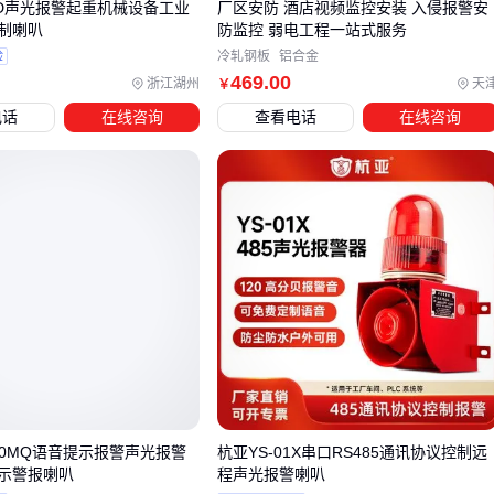
01D声光报警起重机械设备工业
厂区安防 酒店视频监控安装 入侵报警安
四、主设备之外，这些配套组件同样影响系统稳定性
制喇叭
防监控 弱电工程一站式服务
验
冷轧钢板
铝合金
许多用户在选购安防报警主机后，往往忽略了配套设备的匹配
469
.00
浙江湖州
天
￥
性。实际部署时会发现：没有合适的
防水设备箱
保护户外主
电话
在线咨询
查看电话
在线咨询
机，雷雨季节设备频繁误报；缺少规范的
设备接地线
，导致
信号干扰或雷击损坏。这些看似次要的配件，直接影响系统长
期运行的可靠性。
关键配套设备可分为三类：
环境适配类：如防水设备箱、防爆接线盒，用于保护主机免
受潮湿、腐蚀或极端温度影响
电气保护类：设备接地线、
防雷保护器
等，避免电流波动
或雷击损坏核心部件
功能扩展类：
继电器输出模块
、信号增强器等，满足特殊
场景的联动或覆盖需求
360MQ语音提示报警声光报警
杭亚YS-01X串口RS485通讯协议控制远
示警报喇叭
程声光报警喇叭
以设备接地线为例，不同材质直接影响防护效果。石墨接地线