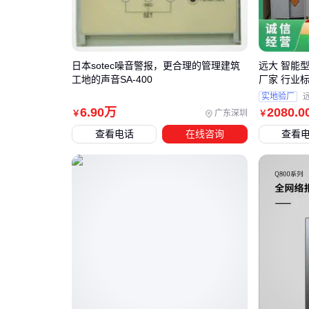
日本sotec噪音警报，更合理的管理建筑
远大 智能型
工地的声音SA-400
厂家 行业
实地验厂
6
.90
万
2080
.0
广东深圳
￥
￥
查看电话
在线咨询
查看