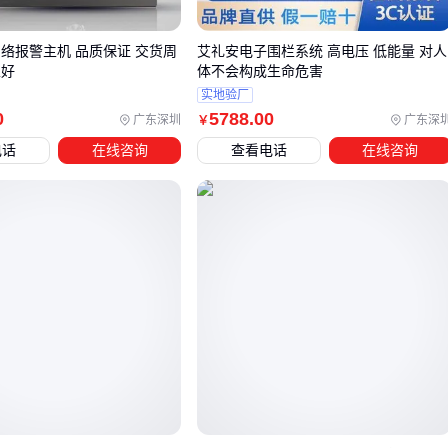
而NB-IoT无线型号则解决了布线难题。对于需要独立工作的仓
库或临时场所，
无线红外报警器
的即装即用特性更具优势。
网络报警主机 品质保证 交货周
艾礼安电子围栏系统 高电压 低能量 对人
性好
体不会构成生命危害
当需要系统级解决方案时，
防盗报警系统
的选择更考验场景
实地验厂
匹配度：
0
5788
.00
广东深圳
广东深
￥
电话
在线咨询
查看电话
在线咨询
电子围栏适合需要物理威慑的场所，
脉冲电子围栏
通过非
致命电击实现主动防护
光纤振动传感系统对金属围栏无法覆盖的复杂地形更有效，
且抗电磁干扰能力强
多功能报警柱通常集成语音对讲和视频取证功能，适合学
校、园区等需要快速响应的公共场所
最终选型应优先确认核心防护目标，再考虑配套设备的扩展
性。例如
周界防范系统
常需搭配视频监控系统实现可视化复
核，而
智能门锁
等入口控制设备能与报警系统形成完整防护
链。