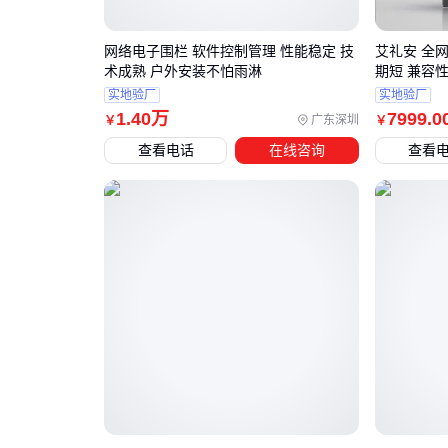
网络电子围栏 软件控制管理 性能稳定 技
艾礼安 全
术成熟 户外安装不怕雨淋
期短 兼容
实地验厂
实地验厂
1
.40
万
7999
.0
广东深圳
￥
￥
查看电话
在线咨询
查看