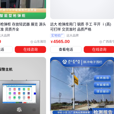
三、如何根据场景特点选择安防报警系统？
选择安防报警系统时，核心在于匹配实际场景的防护需求。不
同环境对探测精度、抗干扰能力和响应速度的要求差异明显，
枪弹柜 存放轻武器 展览 源头
远大 枪弹库用门 钢质 手工 平开 ⅰ(高)
标准 资质齐全
可打样 交货准时 品质严格
盲目选择通用型设备可能导致误报或漏报。
远大品牌
实地验厂
远大品牌
0
4565
.00
山东潍坊
广西南
室内家庭或小型商铺：需要兼顾宠物活动干扰和隐蔽性，
防
￥
宠物红外报警器
或
Wi-Fi红外报警器
更适合日常防盗需求
电话
在线咨询
查看电话
在线咨询
周界防护场景：如围墙、化工厂等开放区域，
激光对射报警
系统
或
振动光纤周界报警
能实现长距离精准探测
高价值商业场所：
超市防盗报警系统
需与
视频监控系统
联动，形成双重验证机制
紧急求助场景：
一键报警柱
可直接触发声光报警并联动安
保系统
红外报警器
作为基础探测设备，其性能差异主要体现在环境
适应性上。温度补偿技术和智能逻辑计算能显著降低误报率，