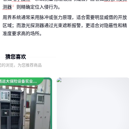
测器
则精确定位入侵行为。
周界系统通常采用脉冲或张力原理，适合需要明显威慑的开放
区域；而激光探测器通过光束遮断报警，更适合对隐蔽性和精
准度要求高的场所。
选择时需先明确防护目标：是阻止入侵发生，还是精准记录入
侵轨迹？这直接决定设备类型的选择方向。
猜您喜欢
您的浏览，为您推荐商品
二、激光探测器的场景适配关键
激光入侵探测器在复杂环境中表现突出，其多层光束设计可有
效减少误报，但需要配合清洁维护以保证光路稳定性。
相比传统红外对射，激光探测器在抗强光干扰和雨雾穿透力方
面更具优势，但安装时需要更精确的校准。
选择激光探测器时，光束数量和调整灵活性决定其适应不同地
形能力，而防护等级则影响户外长期使用的可靠性。