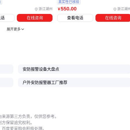
验
真实性已核验
更适合腐蚀性土壤环境，而铜包钢接地线在导电性和机械强度
550
.00
浙江湖州
浙江湖
￥
上表现更均衡。选择时需结合当地气候和土壤条件，而非简单
电话
在线咨询
查看电话
在线咨询
按价格判断。
展开更多
五、这些安装细节决定了系统能否长期稳定运行
安防报警系统的实际效果往往取决于安装阶段的细节处理。例
如户外防水设备箱的安装位置，既要便于检修又要避开易积水
区域；接地线埋设深度不足可能导致雷击防护失效。
安防报警设备大盘点
维护时需特别注意：
户外安防报警器工厂推荐
每季度检查防水设备箱的密封条老化情况
雷雨季节前测试接地电阻值是否达标
避免在设备箱内堆放杂物影响散热
定期清理探测器周围的遮挡物
由来源第三方负责，仅供您参考。
利方保留追究权利。
系统误报的常见原因中，约40%与配套设备安装不当有关。例
，百度爱采购会积极处理。