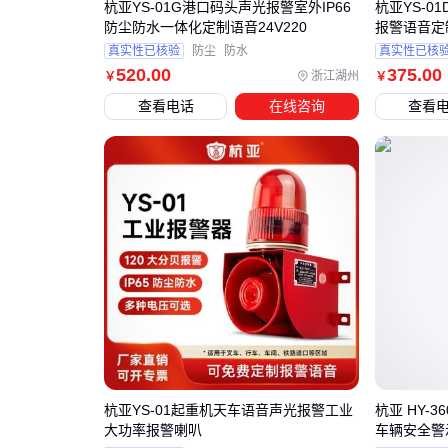
杭亚YS-01G港口码头声光报警室外IP66
杭亚YS-
防尘防水一体化定制语音24V220
报警语音定
真实性已核验
防尘
防水
真实性已核
520
.00
375
.00
浙江湖州
￥
￥
查看电话
在线咨询
查看
杭亚YS-01起重机天车语音声光报警工业
杭亚 HY-
大功率报警喇叭
车辆安全警