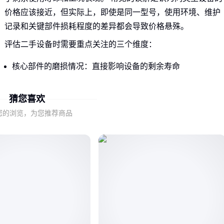
价格应该接近，但实际上，即使是同一型号，使用环境、维护
记录和关键部件损耗程度的差异都会导致价格悬殊。
评估二手设备时需要重点关注的三个维度：
核心部件的磨损情况：直接影响设备的剩余寿命
设备的维护历史：定期保养的设备性能更稳定
适用场景匹配度：某些特殊工况对设备要求更高
猜您喜欢
您的浏览，为您推荐商品
这些因素共同决定了二手设备的实际价值，也是价格差异的根
本原因。接下来我们需要深入了解这些影响因素的具体表现。
二、哪些隐藏因素会大幅影响二手设备价值？
设备的使用强度是最容易被低估的因素。连续三班倒运行的设
备，其核心部件损耗程度可能比间歇使用的同型号设备高出数
倍。
工作环境的影响同样关键：