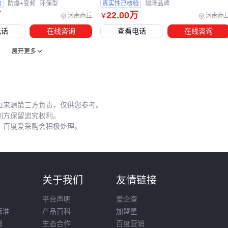
五、三个使用阶段最易踩的坑
验
防爆+变频
环保型
真实性已核验
瑞隆品牌
万
22
.00
万
河南商丘
河南商
￥
初期安装阶段最容易忽视基础适配问题：
电话
在线咨询
查看电话
在线咨询
二手设备接口规格可能与现有管线不匹配，需要提前确认法
展开更多
兰尺寸或
电控柜
接线方式
地脚螺栓的防松动处理直接影响设备振动幅度
液压系统换油时需彻底清理残留油泥，混用不同型号
液压油
可能加速元件磨损
由来源第三方负责，仅供您参考。
利方保留追究权利。
日常操作中，皮带轮的张紧度调节是需要定期检查的重点。 过
，百度爱采购会积极处理。
紧会加速
轴承
损耗，过松则导致传动效率下降，建议结合
设
备操作手册
的标定值进行微调。
停机维护时不要遗漏隐蔽部位检查。 比如齿轮箱中的润滑油是
则
关于我们
友情链接
否含有金属碎屑，往往能提前预警轴承或齿面的异常磨损。
平台声明
爱企查
判断二手设备是否划算，需要分三步验证：先根据核心工艺要
标准
产品百科
加盟星
求筛选主机工况，再核算配套设备和防护用品的必要投入，最
则
生态合作
百度营销