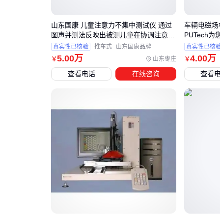
山东国康 儿童注意力不集中测试仪 通过
车辆电磁场
图声并测法反映出被测儿童在协调注意的
PUTech
能力
真实性已核验
推车式
山东国康品牌
真实性已核
5
.00
万
4
.00
万
山东枣庄
￥
￥
查看电话
在线咨询
查看