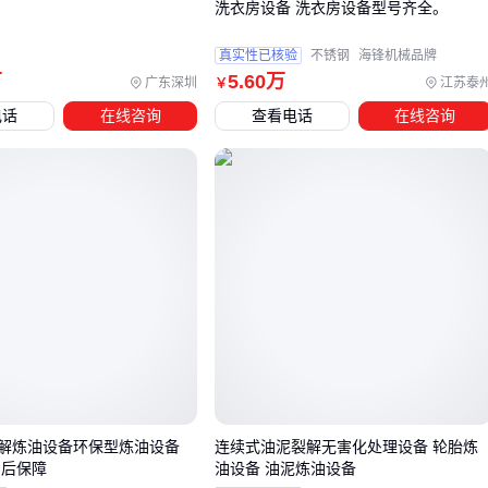
洗衣房设备 洗衣房设备型号齐全。
果。
真实性已核验
不锈钢
海锋机械品牌
四、主设备之外，这些配套投入容易被低估
万
5
.60
万
广东深圳
江苏泰
￥
电话
在线咨询
查看电话
在线咨询
采购二手设备时，许多人只关注主机价格，却忽略了配套投入
的隐性成本。 比如传动系统需要定期更换
皮带轮
，而不同材
质的轮体对设备运行稳定性和后续维护频率影响显著。铸铁轮
耐磨但重量大，可能增加能耗；铝合金轮轻便但长期负载能力
较弱。
操作人员的安全防护同样需要前置规划。 在金属加工、建筑工
地等场景中，防砸防穿刺的
安全鞋
能有效降低工伤风险。选
择时需平衡防护等级与舒适性——钢包头设计防护性强，但透
气性差的款式可能影响长时间作业效率。
建议在预算中预留15%-20%用于配套投入，优先保障直接影响
生产安全和使用寿命的关键部件。
解炼油设备环保型炼油设备
连续式油泥裂解无害化处理设备 轮胎炼
售后保障
油设备 油泥炼油设备