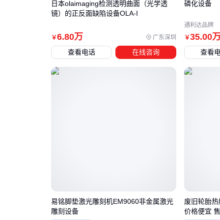
日本olaimaging检测透明曲面（光学透
磷化设备
镜）的正反面缺陷设备OLA-I
通利达品牌
6
.80
万
35
.00
广东深圳
￥
￥
查看电话
在线咨询
查看
易铭脚垫激光雕刻机EM9060非金属激光
废旧轮胎热
雕刻设备
价格便宜 