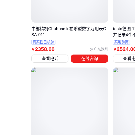
中部精机Chubuseiki袖珍型数字万用表C
testo德图
SA-011
并记录4个
真实性已核验
实地验商
2358
.00
2524
.0
广东深圳
￥
￥
查看电话
在线咨询
查看