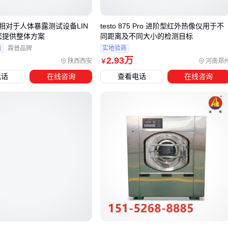
对于需要连续作业的工况，设备的核心性能指标比外观新旧更
相对于人体暴露测试设备LIN
testo 875 Pro 进阶型红外热像仪用于不
重要：
为您提供整体方案
同距离及不同大小的检测目标
验
霖普品牌
实地验商
包装机要看封口稳定性和速度调节范围
2
.93
万
陕西西安
河南郑
￥
空压机需关注排气量和压力稳定性
电话
在线咨询
查看电话
在线咨询
自动化设备要检查控制系统兼容性
短期使用的临时项目可以考虑租赁方案，但长期产线投资建议
选择维护记录完整的设备。
二手设备的实际价值往往体现在配套适应性上。比如空压机需
要匹配后端用气设备的压力需求，包装机要能兼容现有包装材
料。采购前务必确认设备接口规格和动力参数是否与现有产线
匹配。
记住，合适的二手设备应该满足三个核心条件：性能参数达
标、维护成本可控、能无缝接入现有生产流程。接下来你需要
考虑的是，这些主设备需要搭配哪些辅助装置才能发挥最佳效