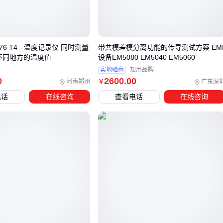
潮湿环境容易导致电路板和金属部件腐蚀
粉尘大的场所会加速机械部件磨损
温差变化大的地区对设备密封性要求更高
 176 T4 - 温度记录仪 同时测量
带共模差模分离功能的传导测试方案 EM
不同地方的温度值
设备EM5080 EM5040 EM5060
此外，设备的维修记录和零部件更换情况也能反映真实状态。
实地验商
知用品牌
0
2600
.00
频繁更换关键部件的设备，其整体稳定性往往较差。
河南郑州
广东深
￥
电话
在线咨询
查看电话
在线咨询
理解这些差异后，我们就能更准确地评估不同报价背后的合理
性，为后续的选型决策打下基础。
三、二手设备选型：如何匹配你的实际生产需求？
选择二手设备时，价格只是表面因素，关键在于设备能否适配
你的具体生产场景。不同行业、不同生产环节对设备的要求差
异明显，盲目追求低价可能导致后续使用成本大幅增加。
以包装环节为例，食品加工企业需要重点关注设备的卫生等级
和耐腐蚀性能，而普通日化品包装则更看重速度和稳定性。