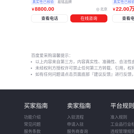
真实性已核验
易铭品牌
真实性已核
8800
.00
22
.00
北京
￥
￥
查看电话
在线咨询
查看
百度爱采购温馨提示：
以上内容来自第三方，内容真实性、准确性、合法性
未经权利方授权许可禁止任何第三方转载、引用，权
如有任何问题请点击页面底部『建议反馈』进行反馈
买家指南
卖家指南
平台规
功能介绍
入驻流程
准入规则
常见问题
申请入驻
工业品行业
服务条款
服务商查询
违规管理规