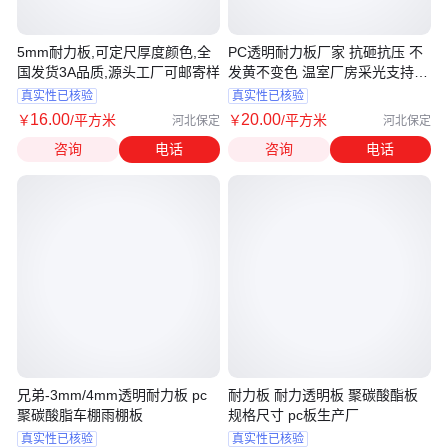
5mm耐力板,可定尺厚度颜色,全
PC透明耐力板厂家 抗砸抗压 不
国发货3A品质,源头工厂可邮寄样
发黄不变色 温室厂房采光支持定
制
真实性已核验
真实性已核验
16
.00
20
.00
￥
/平方米
￥
/平方米
河北保定
河北保定
咨询
电话
咨询
电话
兄弟-3mm/4mm透明耐力板 pc
耐力板 耐力透明板 聚碳酸酯板
聚碳酸脂车棚雨棚板
规格尺寸 pc板生产厂
真实性已核验
真实性已核验