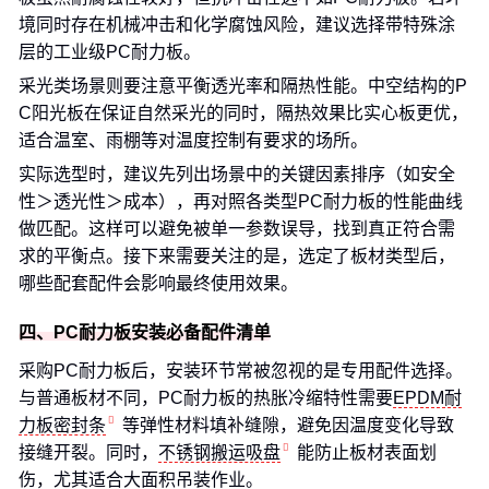
境同时存在机械冲击和化学腐蚀风险，建议选择带特殊涂
层的工业级PC耐力板。
采光类场景则要注意平衡透光率和隔热性能。中空结构的P
C阳光板在保证自然采光的同时，隔热效果比实心板更优，
适合温室、雨棚等对温度控制有要求的场所。
实际选型时，建议先列出场景中的关键因素排序（如安全
性＞透光性＞成本），再对照各类型PC耐力板的性能曲线
做匹配。这样可以避免被单一参数误导，找到真正符合需
求的平衡点。接下来需要关注的是，选定了板材类型后，
哪些配套配件会影响最终使用效果。
四、PC耐力板安装必备配件清单
采购PC耐力板后，安装环节常被忽视的是专用配件选择。
与普通板材不同，PC耐力板的热胀冷缩特性需要
EPDM耐
力板密封条
等弹性材料填补缝隙，避免因温度变化导致
接缝开裂。同时，
不锈钢搬运吸盘
能防止板材表面划
伤，尤其适合大面积吊装作业。