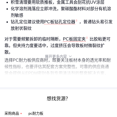
积雪清理要用软质推板，金属工具会刮花抗UV涂层
化学溶剂溅落应立即冲洗，聚碳酸酯材料对部分有机溶
剂敏感
钻孔定位建议使用
PC板钻孔定位器
，普通钻头易引发
放射状裂纹
对于需要频繁拆卸的临时隔断，
PC板固定夹
比胶粘更可
靠。但夹持力度要适中，过度挤压会导致板材微裂纹扩
散。
展开更多内容

选择PC耐力板供应商时，既要关注板材本身的透光率和耐
候性指标，也要评估其配套方案完整性。可靠的供应商通
常会提供从EPDM密封条到专用清洁剂的整套解决方案，
这种系统性支持往往比单纯低价更有长期价值。
想找货源？
采购商品