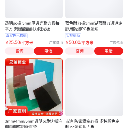
透明pc板 3mm厚透光耐力板每
蓝色耐力板3mm湖蓝耐力通道走
平方 聚碳酸酯耐力阳光板
廊用防爆PC板透明
真实性已核验
实地验商
25
.50
50
.00
￥
/平方米
￥
/平方米
广东佛山
广东佛山
咨询
电话
咨询
电话
3mm/4mm/5mm透明pc耐力板车
古迪 防雾滴空心板 多种颜色定
棚雨棚遮阳板直营
制 pc透明耐力板