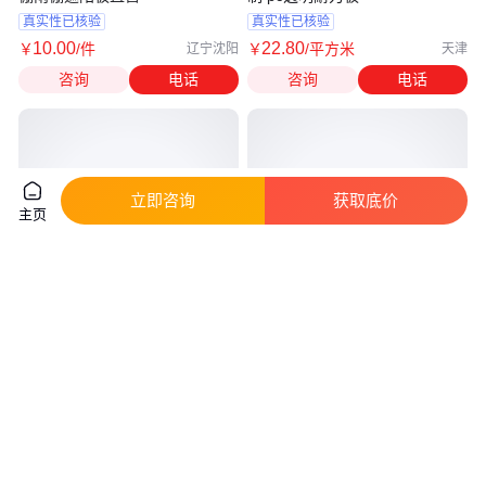
真实性已核验
真实性已核验
10
.00
22
.80
￥
/件
￥
/平方米
辽宁沈阳
天津
咨询
电话
咨询
电话
立即咨询
获取底价
主页
透明耐力板聚碳酸酯材质PC板厂
pc耐力板 透明PC板 坚固耐用可
家直供1.5mm2mm
做雨棚车棚阳光房 杰士龙
真实性已核验
真实性已核验
20
.00
16
.50
￥
/平方米
￥
/公斤
江苏无锡
江苏盐城
咨询
电话
咨询
电话