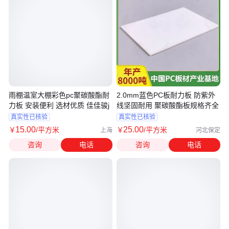
雨棚温室大棚彩色pc聚碳酸酯耐
2.0mm蓝色PC板耐力板 防紫外
力板 安装便利 选材优质 佳佳骏j
线坚固耐用 聚碳酸酯板规格齐全
真实性已核验
真实性已核验
15
.00
25
.00
￥
/平方米
￥
/平方米
上海
河北保定
咨询
电话
咨询
电话