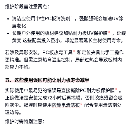
维护阶段需注意两点：
清洁应使用中性
PC板清洗剂
，强酸强碱会加速UV涂
层老化
长期户外使用的板材建议加贴
耐力板UV保护膜
，延缓
黄变 这些配套投入虽小，却能显著延长主材使用寿命。
若涉及异形安装，
PC板热弯工具
和定位夹具比手工操作
更精准。但需注意热弯温度控制，局部过热会导致板材内
部应力不均。
五、这些使用误区可能让耐力板寿命减半
实际使用中最易犯的错误是直接撕除
PC耐力板保护膜
。
正确做法是安装完成72小时后再揭膜，否则胶痕残留会吸
附灰尘。揭膜时应使用
防静电清洁布
配合专用清洁剂处
理边缘。
维护时需特别注意：