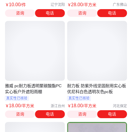
10
.00
28
.00
￥
/件
￥
/平方米
辽宁沈阳
广东佛山
咨询
电话
咨询
电话
雅威 pc耐力板透明聚碳酸酯PC
耐力板 防紫外线坚固耐用实心板
实心板户外遮阳雨棚
优尼科白色透明灰色pc板
真实性已核验
真实性已核验
18
.00
18
.00
￥
/平方米
￥
/平方米
浙江台州
河北保定
咨询
电话
咨询
电话