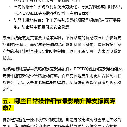
压力传感器
：实时监测系统压力变化，与支撑阀形成闭环控制，
HONEYWELL等品牌在稳定性上有明显优势
防静电接地装置：化工等特殊场景必须配备铜编织带等可靠接
地，防止静电积累引发安全隐患
液压系统配套尤其需要注意兼容性。不同粘度的
抗磨液压油
会影响支
撑阀响应速度，而劣质液压油滤芯可能加速阀芯磨损。建议根据厂家
推荐的液压油型号建立定期更换制度，同时配备
防震压力表
监测系统
状态。
系统集成时最容易忽略的是支架类配件。
FESTO减压阀支架
等标准化
安装件能有效减少管路振动传递，而
派克阀组支架
则更适合多阀并联
的复杂工况。这些看似简单的配套件，实际决定着整个系统的长期稳
定性。
五、哪些日常操作细节最影响升降支撑阀寿
命？
防静电措施在干燥环境中常被忽视，却是导致电磁阀线圈早期失效的
主因。使用
防静电接地线
时，要确保夹持部位与阀体金属面直接接