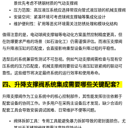
景优先考虑不锈钢材质的气动支撑阀
压力范围：高压液压系统应选择带
双向管式液压锁
的机械支撑阀
安装空间：紧凑环境可考虑
球阀支撑轴
等集成化设计
维护便利性：矿用等恶劣环境需关注防锈处理和模块化结构
值得注意的是，
电动球阀支撑轴
等电动化方案虽然控制精度更高，但
在防爆要求严格的场景（如石油化工）仍需谨慎评估。而
液压支撑阀
与
升降液压缸
的匹配度，会直接影响重型设备升降过程的平稳性。
选型后的系统兼容性测试不可忽视。例如气动支撑阀需检查与现有空
压系统的压力匹配度，机械支撑阀则要验证与
液压缸锁紧阀
的联动可
靠性。这些细节将决定最终系统的运行效率和使用寿命。
四、升降支撑阀系统集成需要哪些关键配套？
升降支撑阀作为工业系统中的核心控制部件，其性能发挥往往依赖于
配套设备的协同工作。许多用户在采购主设备后才发现，缺少合适的
配套工具会导致安装调试困难、日常维护不便等问题。
阀体拆卸工具
：专用工具能避免暴力拆卸导致的密封面损伤，尤
其对于不锈钢阀体更需注意防腐蚀设计