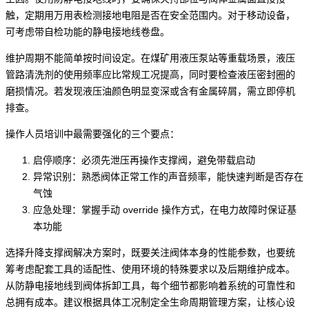
触，定期用万用表检测接地电阻是否在安全范围内。对于移动设备，
可考虑带自检功能的
静电接地线卷盘
。
维护周期不能简单按时间设定。在
煤矿用液压泵站
等重载场景，
液压
管路清洗剂
的使用频率应比常规工况提高，同时要检查液压密封圈的
磨损情况。若发现液压油颜色明显变深或含有金属碎屑，需立即停机
排查。
操作人员培训中最需要强化的三个要点：
启停顺序：必须先泄压再操作支撑阀，避免带载启动
异常识别：熟悉阀体正常工作的声音频率，能快速判断是否存在
气蚀
应急处理：掌握手动 override 操作方式，在电力故障时保证基
本功能
选择升降支撑阀解决方案时，既要关注阀体本身的性能参数，也要统
筹考虑配套工具的适配性、使用环境的特殊要求以及后期维护成本。
从防静电接地线到阀体拆卸工具，每个细节都影响着系统的可靠性和
总拥有成本。建议根据具体工况制定全生命周期管理方案，让核心设