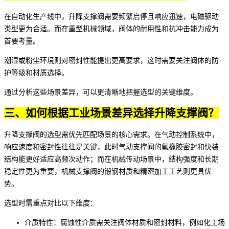
在自动化生产线中，升降支撑阀需要频繁启停且响应迅速，电磁驱动
类型更为合适。而在重型机械领域，阀体的耐用性和抗冲击能力成为
首要考量。
潮湿或粉尘环境则对密封性能提出更高要求，这时需要关注阀体的防
护等级和材质选择。
通过分析这些场景差异，可以更清晰地把握选型的关键维度。
三、如何根据工业场景差异选择升降支撑阀？
升降支撑阀的选型需优先匹配场景的核心需求。在气动控制系统中，
响应速度和密封性往往是关键，此时
气动支撑阀
的氟橡胶密封和快装
结构能更好适应高频次动作；而在机械传动场景中，结构强度和长期
稳定性更为重要，
机械支撑阀
的锻钢材质和精密加工工艺则更具优
势。
选型时需重点对比以下维度：
介质特性：腐蚀性介质需关注阀体材质和密封材料，例如化工场