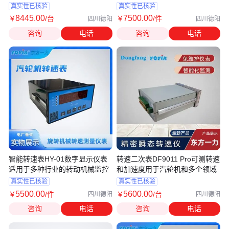
真实性已核验
真实性已核验
8445
.00
7500
.00
￥
/台
￥
/件
四川德阳
四川德阳
咨询
电话
咨询
电话
智能转速表HY-01数字显示仪表
转速二次表DF9011 Pro可测转速
适用于多种行业的转动机械监控
和加速度用于汽轮机和多个领域
真实性已核验
真实性已核验
5500
.00
5600
.00
￥
/件
￥
/台
四川德阳
四川德阳
咨询
电话
咨询
电话