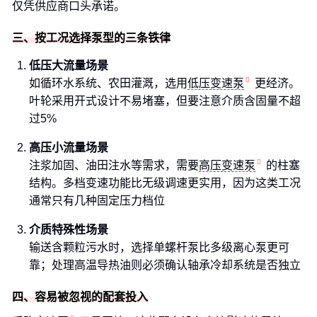
仅凭供应商口头承诺。
三、按工况选择泵型的三条铁律
低压大流量场景
如循环水系统、农田灌溉，选用
低压变速泵
更经济。
叶轮采用开式设计不易堵塞，但要注意介质含固量不超
过5%
高压小流量场景
注浆加固、油田注水等需求，需要
高压变速泵
的柱塞
结构。多档变速功能比无级调速更实用，因为这类工况
通常只有几种固定压力档位
介质特殊性场景
输送含颗粒污水时，选择单螺杆泵比多级离心泵更可
靠；处理高温导热油则必须确认轴承冷却系统是否独立
四、容易被忽视的配套投入