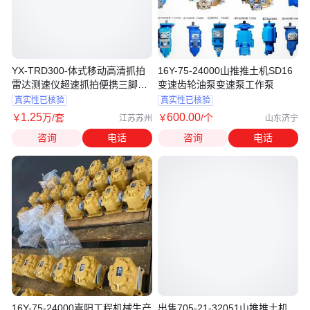
YX-TRD300-体式移动高清抓拍
16Y-75-24000山推推土机SD16
雷达测速仪超速抓拍便携三脚架
变速齿轮油泵变速泵工作泵
可移动
真实性已核验
真实性已核验
1
.25
600
.00
￥
万
/套
￥
/个
江苏苏州
山东济宁
咨询
电话
咨询
电话
16Y-75-24000嵩阳工程机械生产
出售705-21-32051山推推土机