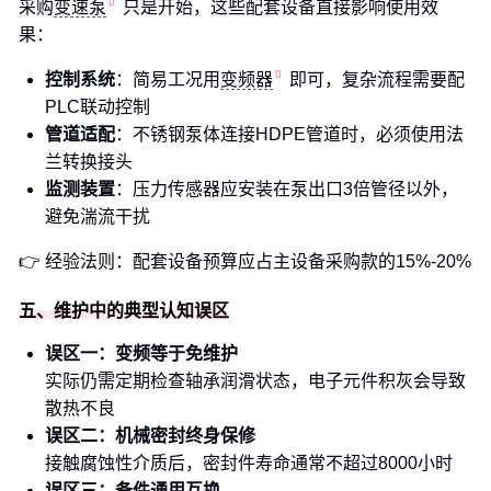
采购
变速泵
只是开始，这些配套设备直接影响使用效
果：
控制系统
：简易工况用
变频器
即可，复杂流程需要配
PLC联动控制
管道适配
：不锈钢泵体连接HDPE管道时，必须使用法
兰转换接头
监测装置
：压力传感器应安装在泵出口3倍管径以外，
避免湍流干扰
👉 经验法则：配套设备预算应占主设备采购款的15%-20%
五、维护中的典型认知误区
误区一：变频等于免维护
实际仍需定期检查轴承润滑状态，电子元件积灰会导致
散热不良
误区二：机械密封终身保修
接触腐蚀性介质后，密封件寿命通常不超过8000小时
误区三：备件通用互换