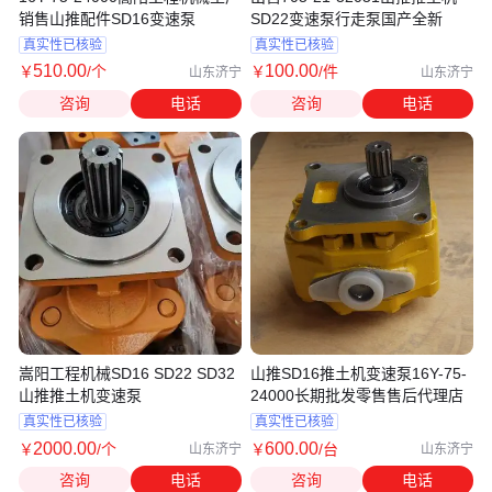
销售山推配件SD16变速泵
SD22变速泵行走泵国产全新
真实性已核验
真实性已核验
510
.00
100
.00
￥
/个
￥
/件
山东济宁
山东济宁
咨询
电话
咨询
电话
嵩阳工程机械SD16 SD22 SD32
山推SD16推土机变速泵16Y-75-
山推推土机变速泵
24000长期批发零售售后代理店
真实性已核验
真实性已核验
2000
.00
600
.00
￥
/个
￥
/台
山东济宁
山东济宁
咨询
电话
咨询
电话