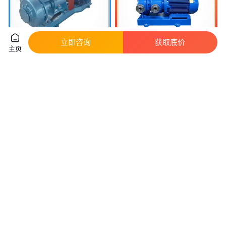
立即咨询
获取底价
主页
宙斯 压滤机压滤泵 支持定制 规
重油装车泵 专属化工离心泵 TDI
格多样 HFM 钢衬耐腐耐磨泵
出料泵 省空间 检修方便 建安泵
业
真实性已核验
3550
.00
5
.28
￥
/台
￥
万
/台
江苏无锡
安徽合肥
咨询
电话
咨询
电话