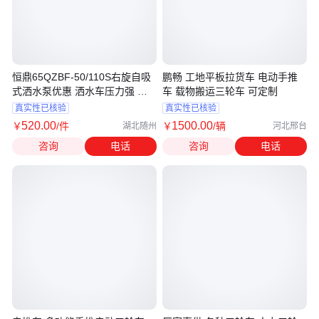
恒鼎65QZBF-50/110S右旋自吸
鹏畅 工地平板拉货车 电动手推
式洒水泵优惠 洒水车压力强 转
车 载物搬运三轮车 可定制
速快 便宜
真实性已核验
真实性已核验
520
.00
1500
.00
￥
/件
￥
/辆
湖北随州
河北邢台
咨询
电话
咨询
电话