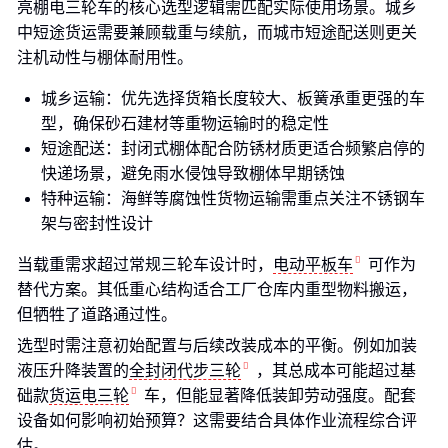
亮棚电三轮车的核心选型逻辑需匹配实际使用场景。城乡
中短途货运需要兼顾载重与续航，而城市短途配送则更关
注机动性与棚体耐用性。
城乡运输：优先选择货箱长度较大、板簧承重更强的车
型，确保砂石建材等重物运输时的稳定性
短途配送：封闭式棚体配合防锈材质更适合频繁启停的
快递场景，避免雨水侵蚀导致棚体早期锈蚀
特种运输：海鲜等腐蚀性货物运输需重点关注不锈钢车
架与密封性设计
当载重需求超过常规三轮车设计时，
电动平板车
可作为
替代方案。其低重心结构适合工厂仓库内重型物料搬运，
但牺牲了道路通过性。
选型时需注意初始配置与后续改装成本的平衡。例如加装
液压升降装置的
全封闭代步三轮
，其总成本可能超过基
础款
货运电三轮
车，但能显著降低装卸劳动强度。配套
设备如何影响初始预算？这需要结合具体作业流程综合评
估。