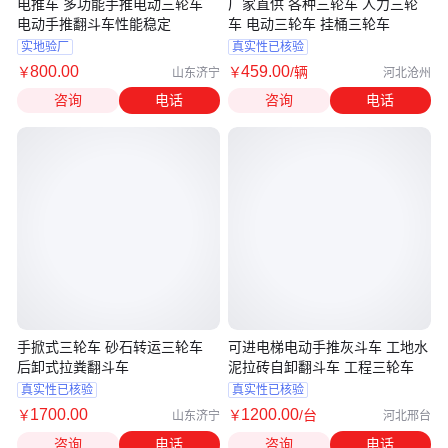
电推车 多功能手推电动三轮车
厂家直供 各种三轮车 人力三轮
电动手推翻斗车性能稳定
车 电动三轮车 挂桶三轮车
实地验厂
真实性已核验
800
.00
459
.00
￥
￥
/辆
山东济宁
河北沧州
咨询
电话
咨询
电话
手掀式三轮车 砂石转运三轮车
可进电梯电动手推灰斗车 工地水
后卸式拉粪翻斗车
泥拉砖自卸翻斗车 工程三轮车
真实性已核验
真实性已核验
1700
.00
1200
.00
￥
￥
/台
山东济宁
河北邢台
咨询
电话
咨询
电话