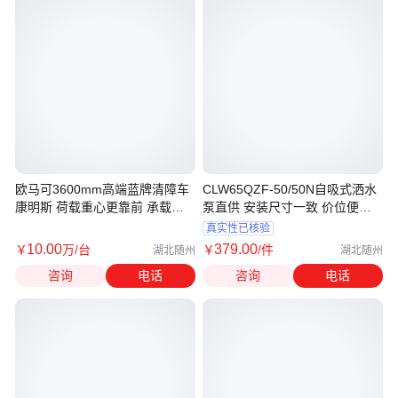
欧马可3600mm高端蓝牌清障车
CLW65QZF-50/50N自吸式洒水
康明斯 荷载重心更靠前 承载更
泵直供 安装尺寸一致 价位便宜
稳不翘头
优惠
真实性已核验
10
.00
379
.00
￥
万
/台
￥
/件
湖北随州
湖北随州
咨询
电话
咨询
电话