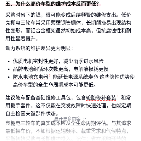
五、为什么高价车型的维护成本反而更低？
采购时省下的钱，很可能变成后续频繁的维修支出。低价
亮棚电三轮车常采用薄壁钢管棚体，长期颠簸易出现结构
性变形，而铝合金框架虽然初始成本高，但抗腐蚀性和耐
用性显著提升。
动力系统的维护差异更为明显：
优质电机密封性更好，减少雨季进水风险
品牌电池组循环次数更高，电解液损耗更慢
防水电池充电器
能延长电源系统寿命 这些隐性优势使
高价车型的全生命周期成本可能更低。
建议随车配备基础维修工具包，包含
轮胎修补套装
和常
用扳手套件。这不仅能在突发故障时快速处理，也能定期
自主检查关键部件状态。
展开更多内容

亮棚电三轮车的真实成本应从全生命周期评估。与其追求
最低裸车价，不如根据运输频率、载重需求和气候特点，
平衡初始采购与长期维护投入。记住：省在采购环节的