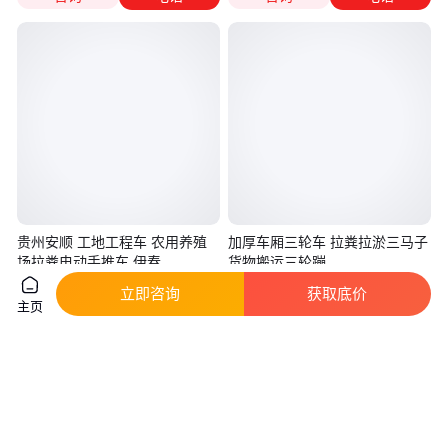
贵州安顺 工地工程车 农用养殖
加厚车厢三轮车 拉粪拉淤三马子
场拉粪电动手推车 伊春
货物搬运三轮蹦
真实性已核验
立即咨询
获取底价
主页
500
.00
1500
.00
￥
/台
￥
贵州安顺
山东济宁
咨询
电话
咨询
电话