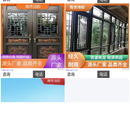
诗韵 可定制 新中式门窗 使用寿命长规格齐全 隔音降噪保温隔热
可定制 民宿门窗 使用寿命长规格齐全 隔音降噪保温隔热 诗韵
浙江金华
吉林长春
￥
680
.00
/平方米
￥
680
.00
/平方米
咨询
电话
咨询
电话