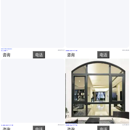
真实性已核验
北之辰 品质保证 机房门锁 使用寿命长 安装便捷
诗韵 可定制 古街门窗改造 隔音降噪保温隔热 不变形耐腐蚀
湖南长沙
湖北宜昌
￥
2
.98
/个
￥
680
.00
/平方米
咨询
电话
咨询
电话
真实性已核验
彩色涂层钢板门窗 耐腐蚀 抗冲击 使用寿命长耐用 楚跃宝
欧式风格门窗 比较耐腐蚀 美观大气 经久耐用 货源充足
湖北武汉
山东潍坊
￥
390
.00
/平方米
￥
280
.00
/平方米
咨询
电话
咨询
电话