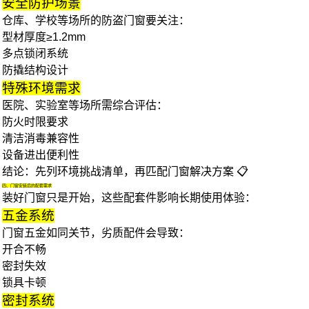
安全防护场景
仓库、学校等场所的
防盗门窗
要关注：
型材厚度≥1.2mm
多点锁闭系统
防撬结构设计
特殊环境需求
医院、实验室等场所需综合评估：
防火时限要求
清洁消毒兼容性
设备进出便利性
结论
：先列环境挑战清单，再匹配门窗解决方案 📋
四、门窗安装后的配套需求
装好门窗只是开始，这些配套件影响长期使用体验：
五金系统
门窗五金
如同关节，劣质配件会导致：
开合不畅
密封失效
锁具卡顿
密封系统