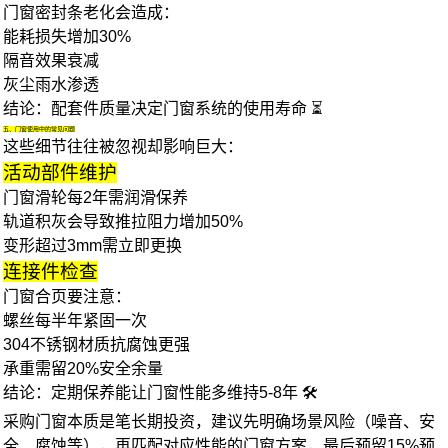
门窗密封条
老化会造成：
能耗损失增加30%
隔音效果衰减
灰尘雨水渗透
结论
：配套件质量决定门窗系统的使用寿命 ⏳
五、门窗使用中的常见问题
这些细节往往被忽视却影响巨大：
活动部件维护
门窗滑轮
每2年需润滑保养
轨道积灰会导致推拉阻力增加50%
变形超过3mm需立即更换
连接件检查
门窗合页
要注意：
螺丝每半年紧固一次
304不锈钢材质抗腐蚀更强
承重需留20%安全余量
结论
：定期保养能让门窗性能多维持5-8年 🛠️
采购门窗本质是笔长期投资，建议先明确场景风险（噪音、安
全、腐蚀等），再匹配对应性能的
门窗
方案，最后预留15%预