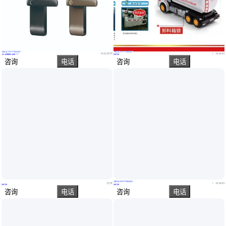
真实性已核验
真实性已核验
恒盛智能门锁，智家人牌指纹密码锁，磁卡感应防盗门锁，智能电子防盗门锁，电子安全门锁批发经销
防止油品被盗的GPS电子铅封为油罐车油品负责的防盗铅封锁
河北沧州
广东深圳
￥
2688
.00
/个
面议
咨询
电话
咨询
电话
真实性已核验
KIRK KEY隔离联锁C900-301 轻松集成到设备中 小尺寸设计
用于货物安全和监控的集装箱一次性GPS电子封条定位器
天津
广东深圳
面议
面议
咨询
电话
咨询
电话