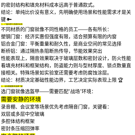
的密封结构和填充材料成本远高于普通款式。
结论
：单纯比价没有意义，先明确使用场景和性能需求才是关
键 🔑
二、门窗材质与性能的关系
不同材质的门窗就像不同性格的员工——各有所长：
塑钢门窗
：经济实惠但强度有限，适合预算有限的内窗
铝合金门窗
：平衡重量和耐久性，是商业空间的常见选择
断桥铝：通过隔热条阻断热传导，节能效果突出
性能表现上，隔音效果取决于玻璃层数和密封设计，防火性能
看填充材料和框架结构，防盗能力则与型材厚度、锁点数量直
接相关。特殊场景如实验室还需要考虑防腐蚀涂层。
结论
：材质决定基础性能边界，工艺决定实际表现上限 🏆
三、如何根据需求选择门窗
选门窗就像选盔甲——需要匹配"战场"环境：
需要安静的环境
录音棚、会议室等场景优先考虑
隔音门窗
，关键看：
双层或多层中空玻璃
多腔体结构框架
密封条压缩回弹率