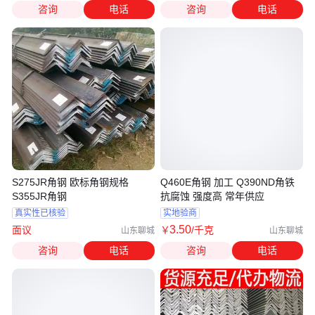
咨询
电话
咨询
电话
S275JR角钢 欧标角钢规格
Q460E角钢 加工 Q390ND角铁
S355JR角钢
抗腐蚀 强度高 常年供应
真实性已核验
实地验商
3
.50
面议
￥
/千克
山东聊城
山东聊城
咨询
电话
咨询
电话