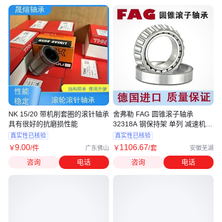
NK 15/20 带机削套圈的滚针轴承
舍弗勒 FAG 圆锥滚子轴承
具有很好的抗磨损性能
32318A 钢保持架 单列 减速机轴
承 工业轴承
真实性已核验
真实性已核验
9
.00
1106
.67
￥
/件
￥
/套
广东佛山
安徽芜湖
咨询
电话
咨询
电话