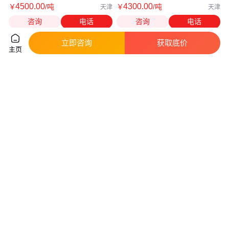
4500
.00
4300
.00
￥
/吨
￥
/吨
天津
天津
咨询
电话
咨询
电话
立即咨询
获取底价
主页
利圣源耐低温角钢 Q235D角钢
热镀锌角钢角铁热浸锌钢结构建
Q235D角钢
筑使用 耐磨 适应性强 卓远
实地验商
3500
.00
4500
.00
￥
/吨
￥
/吨
江苏无锡
天津
咨询
电话
咨询
电话