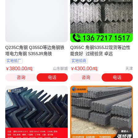
Q235C角钢 Q355D等边角钢铁
Q355C 角钢S355J2现货等边性
塔电力角钢 S355JR角铁
能良好 过磅验货 卓远
实地验厂
实地验商
3800
.00
4300
.00
￥
/吨
￥
/吨
山东聊城
天津
咨询
电话
咨询
电话