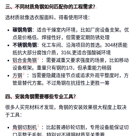
三、不同材质角钢如何匹配你的工程需求？
选材质就像选衣服面料，得看使用环境：
碳钢角钢
：适合干燥室内环境，比如厂房设备支架。优
点是价格低、焊接性好，但需要定期防锈处理
不锈钢角钢
：化工车间、沿海项目的首选。304材质能
抵抗大部分腐蚀介质，316L更适合强酸碱环境
铝合金角钢
：需要减重又要求强度的场景，比如移动
设备框架。重量只有钢的1/3，但承重能力稍弱
方钢
：当需要隐藏连接节点或追求外观平整度时，方
管是替代方案。不过角钢在抗扭性上更胜一筹
四、安装角钢需要哪些专业工具？
很多人买完材料才发现，角钢的安装效果很大程度上取决
于工具：
角钢切割机
：比起普通砂轮切割，专用设备能保证切
口平整无毛刺，特别对不锈钢材质至关重要