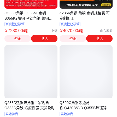
Q355D角钢 Q355NE角钢
q235b角钢 角钢 角钢规格表 可
S355K2角钢 马钢角钢 莱钢
定制加工
S355K2角钢 125*125
真实性已核验
真实性已核验
7230
.00
4070
.00
￥
/吨
￥
/吨
上海
山东泰安
咨询
电话
咨询
电话
Q235D热镀锌角钢厂家现货
Q390C角钢等边角
Q355D角铁 适应性强 交货及时
铁 Q420B/C/D Q355B热镀锌可
定制 过磅验货 卓远
实地验商
实地验商