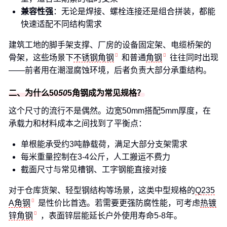
兼容性强
：无论是焊接、螺栓连接还是组合拼装，都能
快速适配不同结构需求
建筑工地的脚手架支撑、厂房的设备固定架、电缆桥架的
骨架，这些场景下
不锈钢角钢
和普通
角钢
往往同时出现
——前者用在潮湿腐蚀环境，后者负责大部分承重结构。
二、为什么50
50
5角钢成为常见规格？
这个尺寸的流行不是偶然。边宽50mm搭配5mm厚度，在
承载力和材料成本之间找到了平衡点：
单根能承受约3吨静载荷，满足大部分支架需求
每米重量控制在3-4公斤，人工搬运不费力
截面尺寸与常见槽钢、工字钢能直接对接
对于仓库货架、轻型钢结构等场景，这类中型规格的
Q235
A角钢
是性价比首选。若需要更强防腐性能，可考虑
热镀
锌角钢
，表面锌层能延长户外使用寿命5-8年。