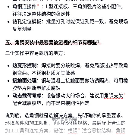
角钢连接件
：L型连接板、三角加强片这些小配件，
往往决定整体结构的稳定性
钻孔定位模板：批量打孔时能保证孔距一致，避免现场
反复测量
五、角钢安装中最容易被忽视的细节有哪些？
三个实操中容易踩坑的地方：
热变形控制
：焊接时要分段跳焊，避免局部过热导致角
钢弯曲。不锈钢材质尤其敏感
接触面处理
：钢与混凝土接触面要做防锈隔离，可用橡
胶垫片阻断电解质腐蚀
动态载荷考虑
：设备振动大的场合，建议用
角钢支架
配合减震胶垫，而不是直接刚性固定
说到底，选角钢就是选解决方案。先明确你的承重要求、
展开更多内容

环境条件和施工限制，再匹配材质规格，最后配上合适的
加工工具和连接方案。记住：
槽钢
适合悬挑结构，
角钢