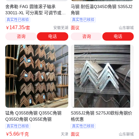
舍弗勒 FAG 圆锥滚子轴承
马钢 耐低温Q345D角钢 S355J2
33011-XL 可分离型 可调节或成
角钢
对 单列 耐温120
真实性已核验
真实性已核验
147
.35
￥
/套
面议
安徽芜湖
山东聊城
咨询
电话
咨询
电话
锰角 Q355B角钢 Q355C角钢
S355J2角钢 S275J0欧标角钢价
Q355D角钢 Q355E角钢
格优惠
真实性已核验
真实性已核验
5
.66
￥
/千克
面议
天津
山东聊城