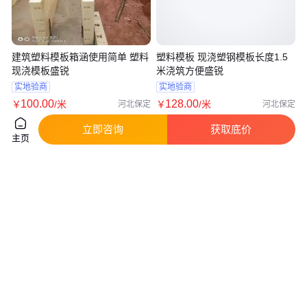
建筑塑料模板箱涵使用简单 塑料
塑料模板 现浇塑钢模板长度1.5
现浇模板盛锐
米浇筑方便盛锐
实地验商
实地验商
100
.00
128
.00
￥
/米
￥
/米
河北保定
河北保定
咨询
电话
咨询
电话
立即咨询
获取底价
主页
通信电缆井模板 水泥管道检查井
现浇塑钢模板 建筑塑料模板长度
模 板 可以循环使用 来贺机电制
1.5米宽度1.2米盛锐