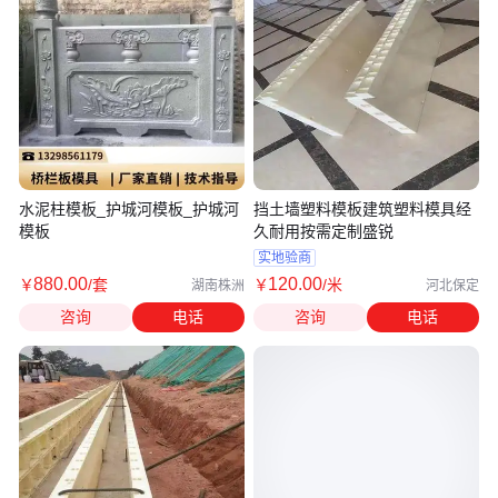
水泥柱模板_护城河模板_护城河
挡土墙塑料模板建筑塑料模具经
模板
久耐用按需定制盛锐
实地验商
880
.00
120
.00
￥
/套
￥
/米
湖南株洲
河北保定
咨询
电话
咨询
电话