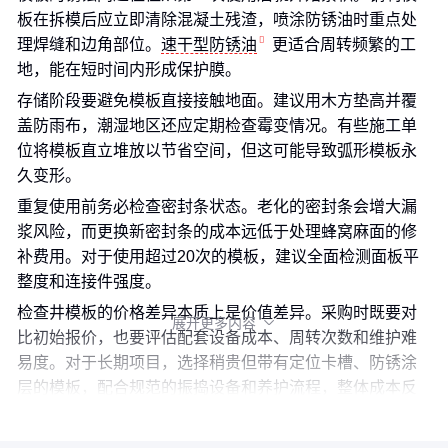
板在拆模后应立即清除混凝土残渣，喷涂防锈油时重点处
理焊缝和边角部位。
速干型防锈油
更适合周转频繁的工
地，能在短时间内形成保护膜。
存储阶段要避免模板直接接触地面。建议用木方垫高并覆
盖防雨布，潮湿地区还应定期检查霉变情况。有些施工单
位将模板直立堆放以节省空间，但这可能导致弧形模板永
久变形。
重复使用前务必检查密封条状态。老化的密封条会增大漏
浆风险，而更换新密封条的成本远低于处理蜂窝麻面的修
补费用。对于使用超过20次的模板，建议全面检测面板平
整度和连接件强度。
检查井模板的价格差异本质上是价值差异。采购时既要对
展开更多内容

比初始报价，也要评估配套设备成本、周转次数和维护难
易度。对于长期项目，选择稍贵但带有定位卡槽、防锈涂
层的模板，配合规范的振捣设备和养护流程，整体成本反
而更具优势。