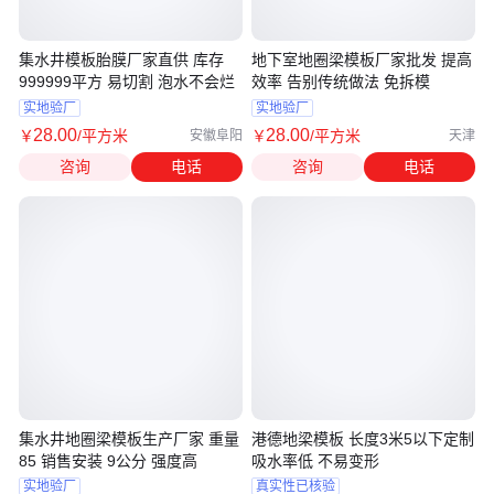
集水井模板胎膜厂家直供 库存
地下室地圈梁模板厂家批发 提高
999999平方 易切割 泡水不会烂
效率 告别传统做法 免拆模
实地验厂
实地验厂
28
.00
28
.00
￥
/平方米
￥
/平方米
安徽阜阳
天津
咨询
电话
咨询
电话
集水井地圈梁模板生产厂家 重量
港德地梁模板 长度3米5以下定制
85 销售安装 9公分 强度高
吸水率低 不易变形
实地验厂
真实性已核验