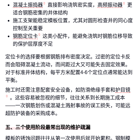
混凝土振捣器
直接影响浇筑密实度，
高频振动器
更
适合钢筋密集的井体结构
施工支架能稳定模板位置，尤其对圆形检查井的同心度
控制至关重要
钢筋定位卡
这类小配件，能避免浇筑时钢筋位移导致
的保护层厚度不足
定位卡的选择要根据钢筋排布密度决定。过密的定位卡反
而会阻碍混凝土流动，而间距过大又可能失去固定效果。
对于标准井体结构，每平方米配置4-6个定位点通常能达到
平衡。
施工时还需注意配套安全设备，如防滑绝缘手套和
护目镜
。这些容易被忽视的细节，往往关系到长期施工成本
——一次钢筋划伤或混凝土溅射事故的误工损失，可能远
超防护装备的采购成本。
五、三个使用阶段最常出现的维护疏漏
模板的锈蚀问题往往从第一次使用后就开始累积。钢制模