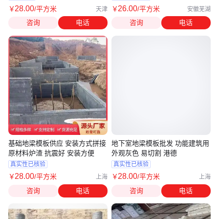
28
.00
26
.00
￥
/平方米
￥
/平方米
天津
安徽芜湖
咨询
电话
咨询
电话
基础地梁模板供应 安装方式拼接
地下室地梁模板批发 功能建筑用
原材料炉渣 抗震好 安装方便
外观灰色 易切割 港德
真实性已核验
真实性已核验
28
.00
28
.00
￥
/平方米
￥
/平方米
上海
上海
咨询
电话
咨询
电话