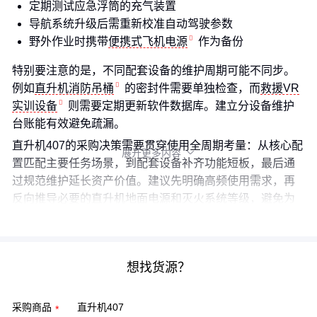
定期测试应急浮筒的充气装置
导航系统升级后需重新校准自动驾驶参数
野外作业时携带
便携式飞机电源
作为备份
特别要注意的是，不同配套设备的维护周期可能不同步。
例如
直升机消防吊桶
的密封件需要单独检查，而
救援VR
实训设备
则需要定期更新软件数据库。建立分设备维护
台账能有效避免疏漏。
直升机407的采购决策需要贯穿使用全周期考量：从核心配
展开更多内容

置匹配主要任务场景，到配套设备补齐功能短板，最后通
过规范维护延长资产价值。建议先明确高频使用需求，再
反向推导必要的直升机地面电源和灭火系统等级，避免为
不必要功能买单。
想找货源？
采购商品