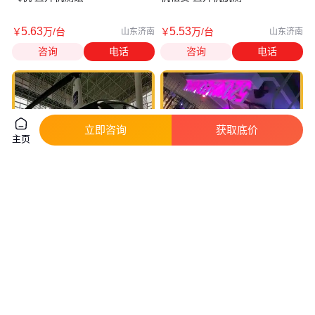
5
.63
5
.53
￥
万
/台
￥
万
/台
山东济南
山东济南
咨询
电话
咨询
电话
立即咨询
获取底价
主页
直升机接新娘 能低速飞行 空中
直升机航拍 乐趣非凡 驾驶平稳
悬停和定点回转
起飞的过程中比较缓慢
1
.00
1
.00
￥
万
/个
￥
万
/个
山东济南
山东济南
咨询
电话
咨询
电话