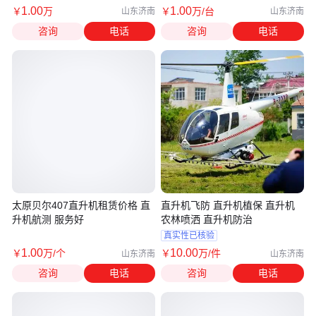
1
.00
1
.00
￥
万
￥
万
/台
山东济南
山东济南
咨询
电话
咨询
电话
太原贝尔407直升机租赁价格 直
直升机飞防 直升机植保 直升机
升机航测 服务好
农林喷洒 直升机防治
真实性已核验
1
.00
10
.00
￥
万
/个
￥
万
/件
山东济南
山东济南
咨询
电话
咨询
电话