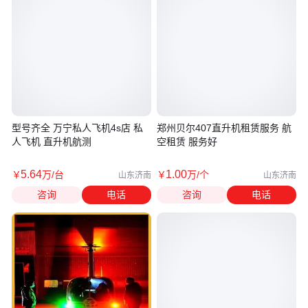
型号齐全 万宁私人飞机4s店 私
郑州贝尔407直升机租赁服务 航
人飞机 直升机航测
空租赁 服务好
5
.64
1
.00
￥
万
/台
￥
万
/个
山东济南
山东济南
咨询
电话
咨询
电话