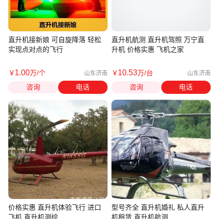
直升机接新娘 可自旋降落 轻松
直升机航测 直升机驾照 万宁直
实现点对点的飞行
升机 价格实惠 飞机之家
1
.00
10
.53
￥
万
/个
￥
万
/台
山东济南
山东济南
咨询
电话
咨询
电话
价格实惠 直升机体验飞行 进口
型号齐全 直升机婚礼 私人直升
飞机 直升机测绘
机租赁 直升机航测