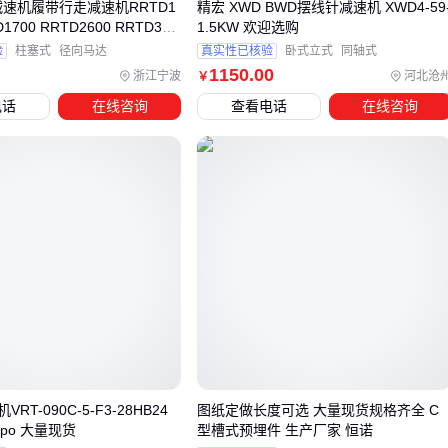
减速机履带行走减速机RRTD1
精宏 XWD BWD摆线针减速机 XWD4-59
D1700 RRTD2600 RRTD360
1.5KW 欢迎选购
四、为什么同样的CWS400减速机，实际效果却差很
00
验
柱塞式
径向马达
真实性已核验
卧式立式
同轴式
多？
1150
.00
浙江宁波
河北沧
￥
选对CWS400减速机只是第一步，配套设备的匹配度往往决定
电话
在线咨询
查看电话
在线咨询
了最终使用效果。 比如在粉尘较大的矿山或建材车间，如果没
有合适的
减速机防尘罩
，内部齿轮会因粉尘侵入加速磨损，
导致噪音增大、效率下降甚至提前报废。
除了防护类配件，润滑系统同样关键：
高负荷场景需要搭配大流量
减速机润滑泵
，避免油膜破裂
造成齿面损伤
低温环境需选择低温流动性更好的
重负荷齿轮油
连续作业的产线建议增加
减速机冷却风扇
，防止油温过高
这些配套投入看似增加了初期成本，但能显著延长主设备寿
RT-090C-5-F3-28HB24
图纸定做长度可选 大量现货规格齐全 C
命。例如某水泥厂在升级防尘罩和润滑系统后，同型号减速机
impo 大量现货
型槽式预埋件 生产厂家 恒诺
的维护周期延长了30%以上。