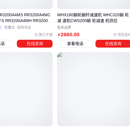
传动
3200A4MS RR3200A4MC
WHX180蜗轮蜗杆减速机 WHC320蜗 轮
电动滚筒方案的优势在于将电机、减速机构和滚筒合为一体，
FS RR3200A4MH RR3200A
减 速机CWS200蜗 轮减速 机供应
但连续工作时需注意散热条件。而液压马达减速机虽然初始成
验
柱塞式
径向马达
智来品牌
本较高，但在频繁启停和变载工况下能更好保护传动系统。
2660
.00
浙江宁波
河北沧
￥
若仍坚持选择CWS400系列，建议先确认这些关键差异点是否
电话
在线咨询
查看电话
在线咨询
会影响你的使用效果：
与
蜗轮蜗杆减速机
相比，CWS400的齿轮传动效率更高但
反向自锁性较弱
相比
摆线针轮减速机
，其噪声控制更适合对静音要求不严
的工业场景
在需要精密调速的自动化产线中，可能需要额外搭配
伺服电
机减速机
使用
最终决策时，除了主设备参数，还要预留配套接口的兼容性空
间——这关系到后续维护成本和系统扩展能力。