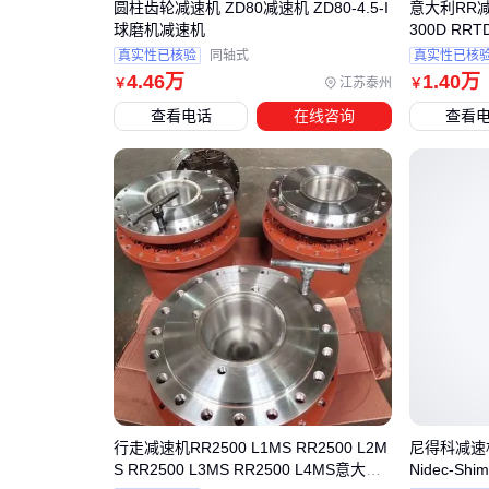
圆柱齿轮减速机 ZD80减速机 ZD80-4.5-I
意大利RR
球磨机减速机
300D RRT
0 RRTD60
真实性已核验
同轴式
真实性已核
4
.46
万
1
.40
万
江苏泰州
￥
￥
查看电话
在线咨询
查看
行走减速机RR2500 L1MS RR2500 L2M
尼得科减速机V
S RR2500 L3MS RR2500 L4MS意大利
Nidec-Sh