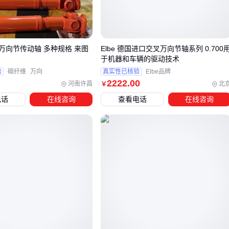
针对龙门架等限高场景的密封和散热方案就与标准型号存在差
异。
这些隐藏差异往往要到设备安装后才会暴露，提前确认这些细
万向节传动轴 多种规格 来图
Elbe 德国进口交叉万向节轴系列 0.700
节能避免80%的售后问题。
于机器和车辆的驱动技术
验
碳纤维
万向
真实性已核验
Elbe品牌
三、CWS400减速机选型时，哪些场景更适合考虑替代
2222
.00
河南许昌
北
￥
方案？
电话
在线咨询
查看电话
在线咨询
当CWS400减速机的标准参数无法完全匹配你的工况需求时，
考虑相邻技术路线的替代方案可能更高效。以下是两种常见场
景的分流判断：
需要直接驱动传送带且空间受限时，
电动滚筒减速机
的集
成化设计能减少中间传动部件，尤其适合矿用或仓储物流场
景
存在液压动力源且需要大扭矩输出的工程机械（如掘进机、
旋挖机），
液压马达减速机
的动力匹配性往往优于纯机械