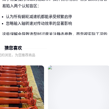
易陷入两个认知盲区：
认为所有蜗轮减速机都能承受频繁启停
忽略输入轴转速对传动效率的显著影响
这些误解会导致选型时过度关注静态参数，而忽视实际工况的
动态要求。
猜您喜欢
二、为什么同样的CWS400减速机使用寿命差3倍？
您的浏览，为您推荐商品
决定CWS400减速机实际表现的关键往往不在标称参数，而藏
在三个容易被忽视的维度：
散热条件：密闭空间连续运行需特殊考虑蜗轮箱体散热设计
冲击频次：每小时超过15次的启停工况需要强化轴承结构
润滑维护：倾斜安装时普通润滑方式可能失效
比如CWS400-40-1F这类同轴式机型，虽然标称扭矩相同，但