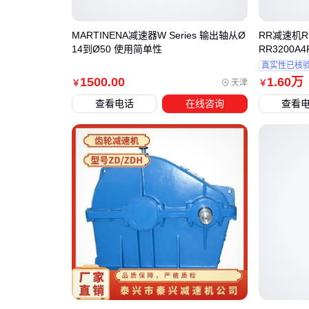
MARTINENA减速器W Series 输出轴从Ø
RR减速机RR
14到Ø50 使用简单性
RR3200A4
4ZI
真实性已核
1500
.00
1
.60
万
天津
￥
￥
查看电话
在线咨询
查看