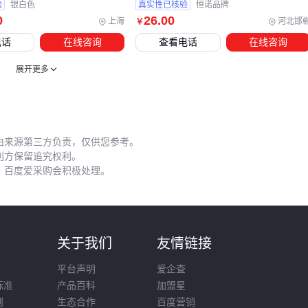
验
银白色
真实性已核验
恒诺品牌
0
26
.00
上海
河北邯
￥
五、这些日常操作正在悄悄损耗你的减速机
电话
在线咨询
查看电话
在线咨询
即使配备了完善的辅助设备，错误的日常维护仍会抵消前期投
展开更多
入。最常见的问题是润滑管理：
使用劣质或混用不同品牌齿轮油，易产生油泥堵塞油路
忽视
减速机密封圈
老化导致的渗漏，最终引发缺油故障
由来源第三方负责，仅供您参考。
过度润滑反而会增加运转阻力，加速轴承磨损
利方保留追究权利。
，百度爱采购会积极处理。
振动监测是另一个易被忽视的环节。建议在
减速机支架
上安
装振动传感器，通过定期数据对比能提前发现轴对中偏差、齿
轮啮合异常等问题。
记住：每次停机检修时，顺手清理
减速机防护罩
通风孔积
则
关于我们
友情链接
灰，这个5分钟的动作能有效避免散热不良引发的连锁故障。
平台声明
爱企查
CWS400减速机的选型决策应该分三步走：先根据扭矩和转速
标准
产品百科
加盟星
匹配基础型号，再针对粉尘、湿度等环境因素选择防护方案，
则
生态合作
百度营销