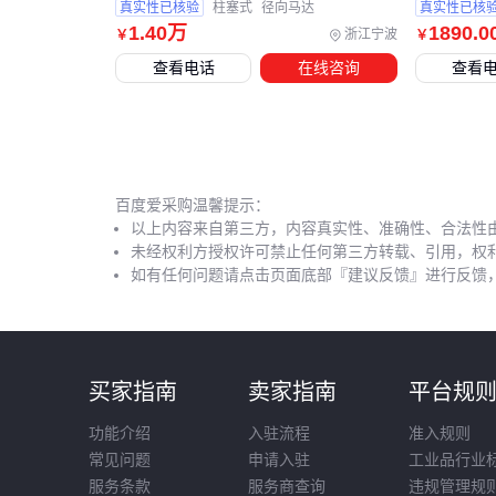
RR减速机
真实性已核验
柱塞式
径向马达
真实性已核
1
.40
万
1890
.0
浙江宁波
￥
￥
查看电话
在线咨询
查看
百度爱采购温馨提示：
以上内容来自第三方，内容真实性、准确性、合法性
未经权利方授权许可禁止任何第三方转载、引用，权
如有任何问题请点击页面底部『建议反馈』进行反馈
买家指南
卖家指南
平台规
功能介绍
入驻流程
准入规则
常见问题
申请入驻
工业品行业
服务条款
服务商查询
违规管理规