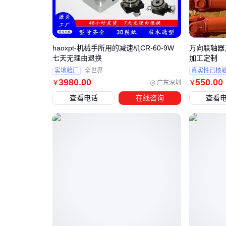
haoxpt-机械手所用的减速机CR-60-9W
万向联轴器
七天无理由退换
加工定制
实地验厂
全世界
真实性已核
3980
.00
550
.00
广东深圳
￥
￥
查看电话
在线咨询
查看