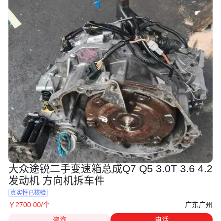
大众途锐二手变速箱总成Q7 Q5 3.0T 3.6 4.2
发动机 方向机拆车件
真实性已核验
广东广州
￥
2700
.00
/个
咨询
电话