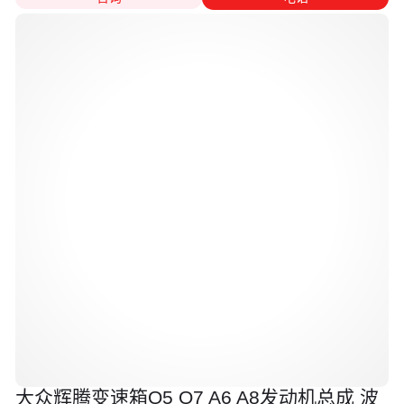
大众辉腾变速箱Q5 Q7 A6 A8发动机总成 波