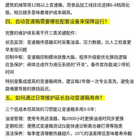
建筑机械常用12档以上变速箱，而食品加工线往往选择6-8档简化
版，档位越多意味着维护成本越高。
四、自动变速箱需要哪些配套设备来保障运行？
完整的维护体系离不开三类关键配件：
状态监测
：
变速箱传感器
实时采集油温、压力数据，比人工检查更
早发现问题
控制中枢
：
变速箱控制模块
就像大脑，程序升级能优化换挡逻辑
应急保护
：阀体总成作为液压系统的"开关"，备件库存能减少停机
时间
特别是集成度高的
变速箱阀体
，建议每2年做一次专业清洗，避免油
路堵塞导致的换挡延迟。
五、如何通过日常维护延长自动变速箱寿命？
三个低成本但高效的习惯能让变速箱多用3-5年：
油液管理
：使用专用滤清器，每2000小时更换油液时同步更换
定期检测
：便携式
变速箱测试仪
能快速诊断离合器打滑等隐患
清洁保养
：每季度清理散热器翅片，10℃的温差降低意味着寿命翻