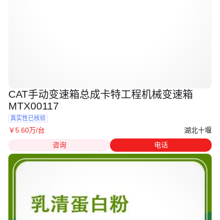
CAT手动变速箱总成卡特工程机械变速箱
MTX00117
真实性已核验
湖北十堰
￥
5
.60
万
/台
咨询
电话