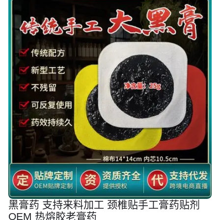
黑膏药 支持来料加工 颈椎贴手工膏药贴剂
OEM 热熔胶老膏药