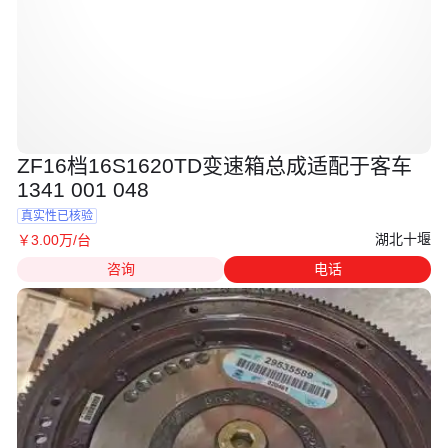
ZF16档16S1620TD变速箱总成适配于客车
1341 001 048
真实性已核验
湖北十堰
￥
3
.00
万
/台
咨询
电话