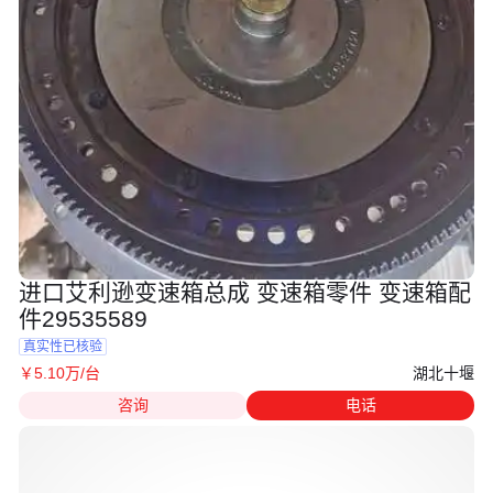
进口艾利逊变速箱总成 变速箱零件 变速箱配
件29535589
真实性已核验
湖北十堰
￥
5
.10
万
/台
咨询
电话