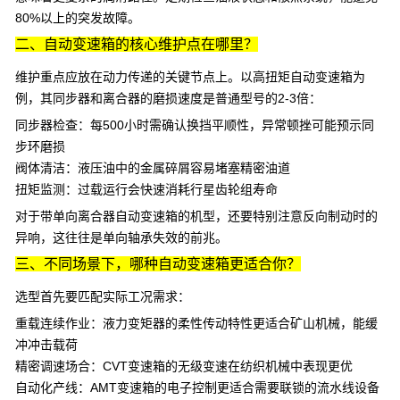
80%以上的突发故障。
二、自动变速箱的核心维护点在哪里？
维护重点应放在动力传递的关键节点上。以
高扭矩自动变速箱
为
例，其同步器和离合器的磨损速度是普通型号的2-3倍：
同步器检查
：每500小时需确认换挡平顺性，异常顿挫可能预示同
步环磨损
阀体清洁
：液压油中的金属碎屑容易堵塞精密油道
扭矩监测
：过载运行会快速消耗行星齿轮组寿命
对于带
单向离合器自动变速箱
的机型，还要特别注意反向制动时的
异响，这往往是单向轴承失效的前兆。
三、不同场景下，哪种自动变速箱更适合你？
选型首先要匹配实际工况需求：
重载连续作业
：
液力变矩器
的柔性传动特性更适合矿山机械，能缓
冲冲击载荷
精密调速场合
：
CVT变速箱
的无级变速在纺织机械中表现更优
自动化产线
：
AMT变速箱
的电子控制更适合需要联锁的流水线设备